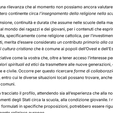
 una rilevanza che al momento non possiamo ancora valutare
intero continente circa
l’insegnamento della religione nella sc
nsione, continuità e durata che assume nelle scuole della ma
 al mondo dei ragazzi e dei giovani, per i contenuti che esprim
ta, specificamente come religione cattolica, per l’investimen
ati, merita d’essere considerato
un contributo primario alla c
 cultura cristiana
che è comune ai popoli dell’Ovest e dell’E
iative come la vostra che, oltre a tener acceso l’interesse per
lori spirituali ed etici
da trasmettere alle nuove generazioni,
le e civile. Occorre per questo ricercare
forme di collaborazi
, entro cui le diverse situazioni locali possano trovare, anch
o comuni.
 tracciato il profilo, attendendo sia all’esperienza che alla n
menti degli Stati circa la scuola, alla condizione giovanile. I r
 formulati in specifiche proposizioni, potrebbero essere rig
mento religioso europeo
.