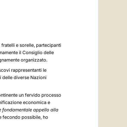
العربيّة
中文
LATINE
ratelli e sorelle, partecipanti
namente il Consiglio delle
egnamente organizzato.
scovi rappresentanti le
i delle diverse Nazioni
ontinente un fervido processo
 unificazione economica e
e fondamentale appello alla
o e fecondo possibile, ho