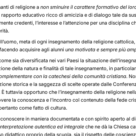
nanti di religione a
non sminuire il carattere formativo del l
n rapporto educativo ricco di amicizia e di dialogo tale da s
mente credenti, l’interesse e l’attenzione per una disciplina 
rità.
ll’uomo, meta di ogni insegnamento della religione cattolica
 facendo acquisire agli alunni
una motivata e sempre più ampi
me sia diversificata nei vari Paesi la situazione dell’insegna
ione della natura e finalità di tale insegnamento, in particol
complementare con la catechesi della comunità cristiana.
Non
azione storica e la saggezza di scelte operate dalle Confere
. È tuttavia opportuno che l’insegnamento della religione nel
vere la conoscenza e l’incontro col contenuto della fede crist
pertanto come fatto di cultura.
conoscere in maniera documentata e con spirito aperto al di
interpretazione autentica ed integrale
che ne dà la Chiesa cat
so didattico proprio della scuola, sia il rispetto delle coscien