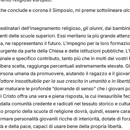
, che conclude e corona il Simposio, mi preme sottolineare
al
estinatari dell’insegnamento religioso,
gli alunni
, dai bambini 
denti delle scuole superiori. Essi meritano la più grande atte
pa, ne rappresentano il futuro. L’impegno per la loro formazi
 urgente da parte della Chiesa e delle istituzioni pubbliche. 
iginale e specifico contributo, tanto più che in molti dei vostri
 libera scelta, raggiunge percentuali estremamente elevate. G
persona umana da promuovere, aiutando il ragazzo e il giovan
attore insostituibile per la sua crescita in umanità e in libert
far maturare le profonde “domande di senso” che i giovani po
risto offra una vera e piena risposta, la cui inesauribile fec
 dalla comunità credente e radicati nel tessuto storico e cultu
co proprio della scuola di religione dovrà, quindi, essere car
ormare personalità giovanili ricche di interiorità, dotate di fo
età e della pace, capaci di usare bene della propria libertà.