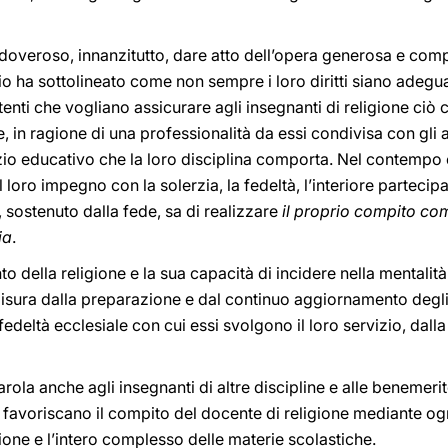
doveroso, innanzitutto, dare atto dell’opera generosa e comp
o ha sottolineato come non sempre i loro diritti siano adegua
tenti che vogliano assicurare agli insegnanti di religione ciò 
e, in ragione di una professionalità da essi condivisa con gli a
izio educativo che la loro disciplina comporta. Nel contempo e
 loro impegno con la solerzia, la fedeltà, l’interiore partecip
 sostenuto dalla fede, sa di realizzare
il proprio compito co
ia
.
 della religione e la sua capacità di incidere nella mentalità e 
isura dalla preparazione e dal continuo aggiornamento degli 
fedeltà ecclesiale con cui essi svolgono il loro servizio, dall
rola anche agli insegnanti di altre discipline e alle benemeri
 favoriscano il compito del docente di religione mediante 
gione e l’intero complesso delle materie scolastiche.