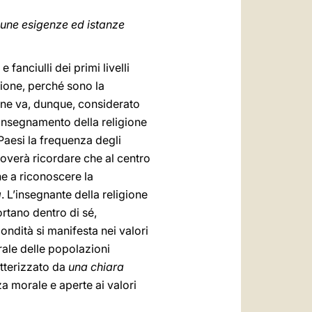
cune esigenze ed istanze
e fanciulli dei primi livelli
nzione, perché sono la
one va, dunque, considerato
L’insegnamento della religione
 Paesi la frequenza degli
ioverà ricordare che al centro
e a riconoscere la
à
. L’insegnante della religione
rtano dentro di sé,
ondità si manifesta nei valori
rale delle popolazioni
atterizzato da
una chiara
rza morale e aperte ai valori