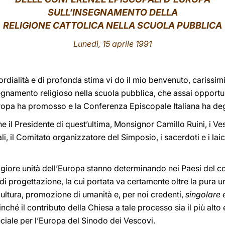
SULL'INSEGNAMENTO DELLA
RELIGIONE CATTOLICA NELLA SCUOLA PUBBLICA
Lunedì, 15 aprile 1991
rdialità e di profonda stima vi do il mio benvenuto, carissimi f
egnamento religioso nella scuola pubblica, che assai opportu
ropa ha promosso e la Conferenza Episcopale Italiana ha d
ne il Presidente di quest’ultima, Monsignor Camillo Ruini, i Ve
, il Comitato organizzatore del Simposio, i sacerdoti e i laic
aggiore unità dell’Europa stanno determinando nei Paesi del c
, di progettazione, la cui portata va certamente oltre la pura
cultura, promozione di umanità e, per noi credenti,
singolare 
finché il contributo della Chiesa a tale processo sia il più alt
iale per l’Europa del Sinodo dei Vescovi.