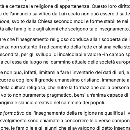
ità e certezza la religione di appartenenza. Questo loro dirit
za dell’annuncio salvifico da Lui recato non può essere disatt
gione
, svolto dalla Chiesa secondo modi e forme stabilite nei 
ta alle famiglie e agli alunni che scelgono tale insegnamento.
re che l’insegnamento religioso conduca alla riscoperta delle
nza non soltanto il radicamento della fede cristiana nella sto
ondità, per gli sviluppi di incalcolabile valore -in campo spi
o -a cui essa dà luogo nel cammino attuale delle società europ
non può, infatti, limitarsi a fare l’inventario dei dati di ieri, 
l cuore a cogliere il grande umanesimo cristiano, immanente al
ella cultura religiosa, che nutre la formazione della persona
 volto non puramente pragmatico, bensì un’anima capace di ve
 originale slancio creativo nel cammino dei popoli.
 e formativo
dell’insegnamento della religione ne qualifica il 
o svolgimento sono chiamate a concorrere le diverse compone
ione, le famiglie e gli alunni che si avvalgono di detto insegn