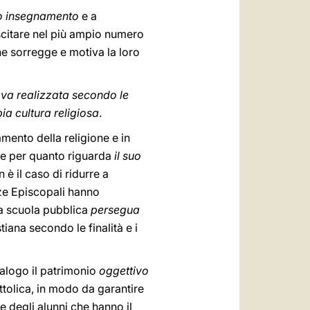
oro insegnamento
e a
uscitare nel più ampio numero
che sorregge e motiva la loro
,
va realizzata secondo le
a cultura religiosa
.
mento della religione e in
are per quanto riguarda
il suo
 è il caso di ridurre a
nze Episcopali hanno
la scuola pubblica
persegua
iana secondo le finalità e i
alogo il patrimonio
oggettivo
tolica, in modo da garantire
ze degli alunni che hanno il