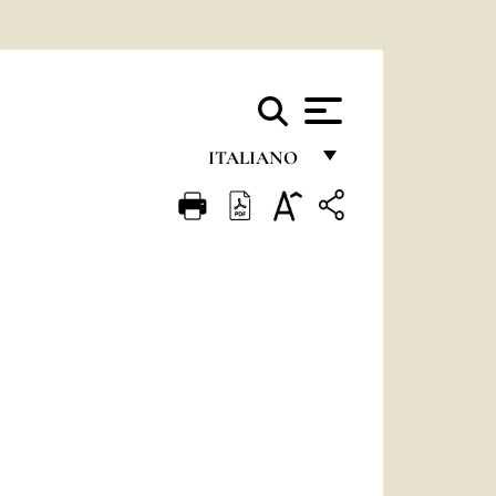
ITALIANO
FRANÇAIS
ENGLISH
ITALIANO
PORTUGUÊS
ESPAÑOL
DEUTSCH
POLSKI