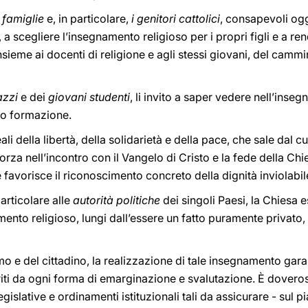
e famiglie
e, in particolare,
i genitori cattolici
, consapevoli og
 a scegliere l’insegnamento religioso per i propri figli e a re
nsieme ai docenti di religione e agli stessi giovani, del cammi
azzi
e dei
giovani studenti
, li invito a saper vedere nell’inse
ro formazione.
ali della libertà, della solidarietà e della pace, che sale dal
rza nell’incontro con il Vangelo di Cristo e la fede della Chi
e favorisce il riconoscimento concreto della dignità inviolab
particolare alle
autorità politiche
dei singoli Paesi, la Chiesa 
nto religioso, lungi dall’essere un fatto puramente privato,
omo e del cittadino, la realizzazione di tale insegnamento gara
iti da ogni forma di emarginazione e svalutazione. È doveros
islative e ordinamenti istituzionali tali da assicurare - sul p