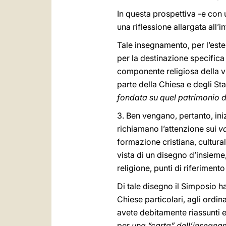
In questa prospettiva -e con
una riflessione allargata all’
Tale insegnamento, per l’este
per la destinazione specifica
componente religiosa della vi
parte della Chiesa e degli St
fondata su quel patrimonio di
3. Ben vengano, pertanto, iniz
richiamano l’attenzione sui
va
formazione cristiana, cultura
vista di un disegno d’insieme
religione, punti di riferiment
Di tale disegno il Simposio ha
Chiese particolari, agli ordina
avete debitamente riassunti e
per
una “carta” dell’insegna