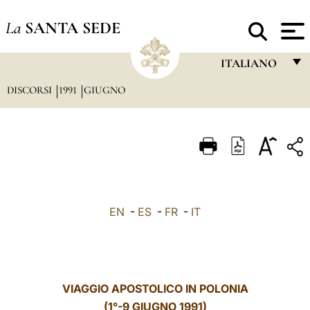
La
SANTA SEDE
ITALIANO
DISCORSI
1991
GIUGNO
FRANÇAIS
ENGLISH
ITALIANO
PORTUGUÊS
ESPAÑOL
EN
-
ES
-
FR
-
IT
DEUTSCH
POLSKI
العربيّة
VIAGGIO APOSTOLICO IN POLONIA
(1°-9 GIUGNO 1991)
中文