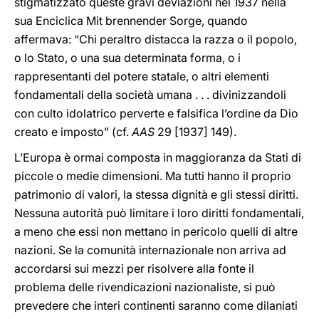
stigmatizzato queste gravi deviazioni nel 1937 nella
sua Enciclica Mit brennender Sorge, quando
affermava: “Chi peraltro distacca la razza o il popolo,
o lo Stato, o una sua determinata forma, o i
rappresentanti del potere statale, o altri elementi
fondamentali della società umana . . . divinizzandoli
con culto idolatrico perverte e falsifica l’ordine da Dio
creato e imposto” (cf.
AAS
29 [1937] 149).
L’Europa è ormai composta in maggioranza da Stati di
piccole o medie dimensioni. Ma tutti hanno il proprio
patrimonio di valori, la stessa dignità e gli stessi diritti.
Nessuna autorità può limitare i loro diritti fondamentali,
a meno che essi non mettano in pericolo quelli di altre
nazioni. Se la comunità internazionale non arriva ad
accordarsi sui mezzi per risolvere alla fonte il
problema delle rivendicazioni nazionaliste, si può
prevedere che interi continenti saranno come dilaniati