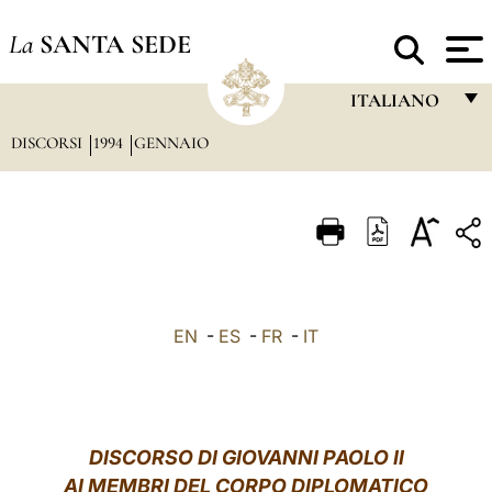
La
SANTA SEDE
ITALIANO
DISCORSI
1994
GENNAIO
FRANÇAIS
ENGLISH
ITALIANO
PORTUGUÊS
ESPAÑOL
EN
-
ES
-
FR
-
IT
DEUTSCH
POLSKI
العربيّة
DISCORSO DI GIOVANNI PAOLO II
AI MEMBRI DEL CORPO DIPLOMATICO
中文