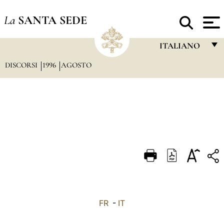
La
SANTA SEDE
ITALIANO
DISCORSI
1996
AGOSTO
FRANÇAIS
ENGLISH
ITALIANO
PORTUGUÊS
ESPAÑOL
DEUTSCH
POLSKI
العربيّة
FR
-
IT
中文