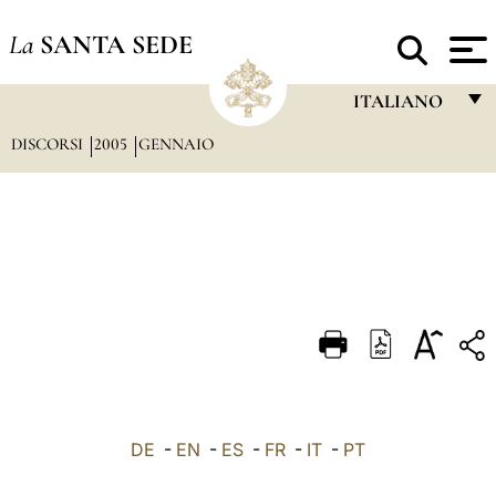
La
SANTA SEDE
ITALIANO
DISCORSI
2005
GENNAIO
FRANÇAIS
ENGLISH
ITALIANO
PORTUGUÊS
ESPAÑOL
DEUTSCH
POLSKI
العربيّة
DE
-
EN
-
ES
-
FR
-
IT
-
PT
中文