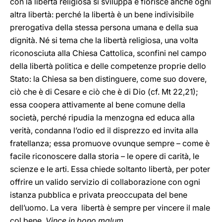
con la libertà religiosa si sviluppa e fiorisce anche ogni
altra libertà: perché la libertà è un bene indivisibile
prerogativa della stessa persona umana e della sua
dignità. Né si tema che la libertà religiosa, una volta
riconosciuta alla Chiesa Cattolica, sconfini nel campo
della libertà politica e delle competenze proprie dello
Stato: la Chiesa sa ben distinguere, come suo dovere,
ciò che è di Cesare e ciò che è di Dio (cf. Mt 22,21);
essa coopera attivamente al bene comune della
società, perché ripudia la menzogna ed educa alla
verità, condanna l’odio ed il disprezzo ed invita alla
fratellanza; essa promuove ovunque sempre – come è
facile riconoscere dalla storia – le opere di carità, le
scienze e le arti. Essa chiede soltanto libertà, per poter
offrire un valido servizio di collaborazione con ogni
istanza pubblica e privata preoccupata del bene
dell’uomo. La vera libertà è sempre per vincere il male
col bene.
Vince in bono malum
.