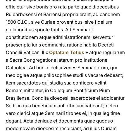
efficietur sive bonis pro rata parte quae dioecesibus
Ruibarbosensi et Barrensi propria erant, ad canonem
1500 C.I.C., sive Curiae proventibus, sive fidelium
collationibus sponte factis. Ad Seminarii
constitutionem atque administrationem, serventur
praescripta iuris communis, ratione habita Decreti
Concilii Vaticani II «
Optatam Totius
» atque regularum
a Sacra Congregatione latarum pro Institutione
Catholica. Ad hoc, electi iuvenes Seminariorum, qui
theologiae atque philosophiae studiis vacare debeant;
item sacerdotes qui studia sua conficere velint,
Romam mittantur, in Collegium Pontificium Pium
Brasiliense. Condita dioecesi, sacerdotes ei addicantur
Sedi, in qua beneficium aut officium habeant ; ceteri
vero clerici atque Seminarii tirones ei, in qua legitime
degant. Acta denique et documenta quae quoquo
modo novam dioecesim respiciant, ad illius Curiam