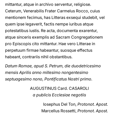
mittantur, atque in archivo serventur, religiose.
Ceterum, Venerabilis Frater Carmelus Rocco, cuius
mentionem fecimus, has Litteras exsequi studebit, vel
quem ipse legaverit, factis nempe iuribus atque
potestatibus iustis. Re acta, documenta exarentur,
atque sinceris exemplis ad Sacram Congregationem
pro Episcopis cito mittantur. Hae vero Litterae in
perpetuum firmae habeantur, suosque effectus
habeant, contrariis nihil obstantibus.
Datum Romae, apud S. Petrum, die duodetricesimo
mensis Aprilis anno millesimo nongentesimo
septuagesimo nono, Pontificatus Nostri primo.
AUGUSTINUS Card. CASAROLI
a publicis Ecclesiae negotiis
Iosephus Del Ton,
Protonot. Apost.
Marcellus Rossetti,
Protonot. Apost.