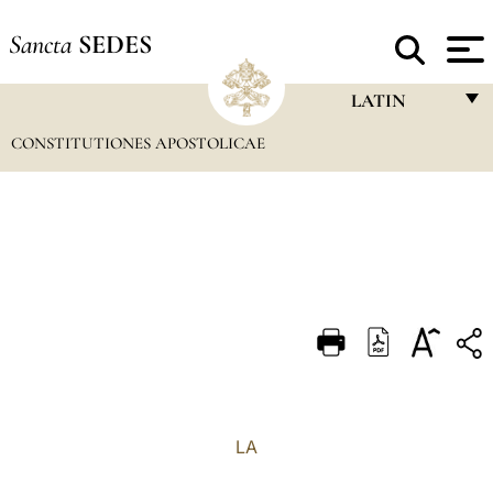
Sancta
SEDES
LATIN
CONSTITUTIONES APOSTOLICAE
FRANÇAIS
ENGLISH
ITALIANO
PORTUGUÊS
ESPAÑOL
DEUTSCH
POLSKI
العربيّة
LA
中文