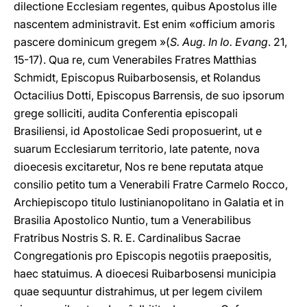
dilectione Ecclesiam regentes, quibus Apostolus ille
nascentem administravit. Est enim «officium amoris
pascere dominicum gregem »(
S. Aug. In Io. Evang
. 21,
15-17). Qua re, cum Venerabiles Fratres Matthias
Schmidt, Episcopus Ruibarbosensis, et Rolandus
Octacilius Dotti, Episcopus Barrensis, de suo ipsorum
grege solliciti, audita Conferentia episcopali
Brasiliensi, id Apostolicae Sedi proposuerint, ut e
suarum Ecclesiarum territorio, late patente, nova
dioecesis excitaretur, Nos re bene reputata atque
consilio petito tum a Venerabili Fratre Carmelo Rocco,
Archiepiscopo titulo Iustinianopolitano in Galatia et in
Brasilia Apostolico Nuntio, tum a Venerabilibus
Fratribus Nostris S. R. E. Cardinalibus Sacrae
Congregationis pro Episcopis negotiis praepositis,
haec statuimus. A dioecesi Ruibarbosensi municipia
quae sequuntur distrahimus, ut per legem civilem