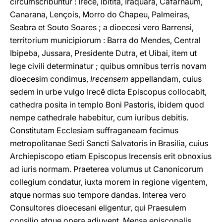
circumscribuntur : Irecê, Ibitita, Iraquara, Cafarnaum,
Canarana, Lençois, Morro do Chapeu, Palmeiras,
Seabra et Souto Soares ; a dioecesi vero Barrensi,
territorium municipiorum : Barra do Mendes, Central
Ibipeba, Jussara, Presidente Dutra, et Uibai, item ut
lege civili determinatur ; quibus omnibus terris novam
dioecesim condimus,
Irecensem
appellandam, cuius
sedem in urbe vulgo Irecê dicta Episcopus collocabit,
cathedra posita in templo Boni Pastoris, ibidem quod
nempe cathedrale habebitur, cum iuribus debitis.
Constitutam Ecclesiam suffraganeam fecimus
metropolitanae Sedi Sancti Salvatoris in Brasilia, cuius
Archiepiscopo etiam Episcopus Irecensis erit obnoxius
ad iuris normam. Praeterea volumus ut Canonicorum
collegium condatur, iuxta morem in regione vigentem,
atque normas suo tempore dandas. Interea vero
Consultores dioecesani eligentur, qui Praesulem
consilio atque opera adiuvent. Mensa episcopalis