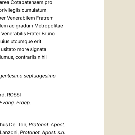
eterea Cotabatensem pro
privilegiis cumulatum,
uper Venerabilem Fratrem
lem ac gradum Metropolitae
 Venerabilis Frater Bruno
cuius utcumque erit
 usitato more signata
umus, contrariis nihil
ngentesimo septuagesimo
d. ROSSI
 Evang. Praep.
hus Del Ton,
Protonot. Apost.
Lanzoni,
Protonot. Apost. s.n.