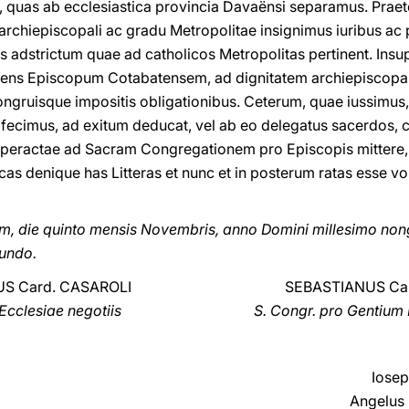
, quas ab ecclesiastica provincia Davaënsi separamus. Pra
archiepiscopali ac gradu Metropolitae insignimus iuribus ac 
is adstrictum quae ad catholicos Metropolitas pertinent. Ins
ens Episcopum Cotabatensem, ad dignitatem archiepiscopa
ngruisque impositis obligationibus. Ceterum, quae iussimus,
 fecimus, ad exitum deducat, vel ab eo delegatus sacerdos, 
e peractae ad Sacram Congregationem pro Episcopis mittere,
cas denique has Litteras et nunc et in posterum ratas esse vol
m, die quinto mensis Novembris, anno Domini millesimo no
cundo.
S Card. CASAROLI
SEBASTIANUS Car
 Ecclesiae negotiis
S. Congr. pro Gentium
Iosep
Angelus 