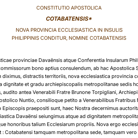
CONSTITUTIO APOSTOLICA
COTABATENSIS*
NOVA PROVINCIA ECCLESIASTICA IN INSULIS
PHILIPPINIS CONDITUR, NOMINE COTABATENSIS
sticae provinciae Davaënsis atque Conferentia Insularum Ph
ibi commissorum bono aptius consulendum, ab hac Apostolica S
iximus, distractis territoriis, nova ecclesiastica provincia 
dignitate et gradu archiepiscopalis metropolitanae sedis hone
audito antea Venerabili Fratre Brunone Torpigliani, Archiepi
postolico Nuntio, consilioque petito a Venerabilibus Fratribus 
 Episcopis praepositi sunt, haec Nostra decernimus auctori
iastica Davaënsi seiungimus atque ad dignitatem metropolita
ue honoribus talium Ecclesiarum propriis. Nova ergo ecclesi
t : Cotabatensi tamquam metropolitana sede, tamquam vero s