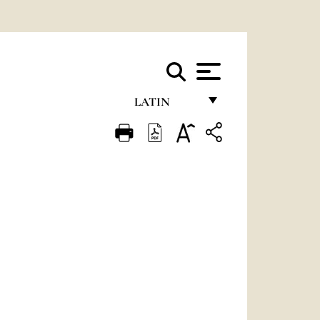
LATIN
FRANÇAIS
ENGLISH
ITALIANO
PORTUGUÊS
ESPAÑOL
DEUTSCH
POLSKI