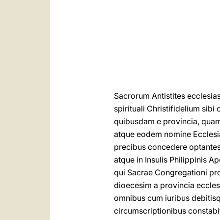
Sacrorum Antistites ecclesia
spirituali Christifidelium s
quibusdam e provincia, quam d
atque eodem nomine Ecclesia 
precibus concedere optantes, 
atque in Insulis Philippinis A
qui Sacrae Congregationi pro
dioecesim a provincia eccles
omnibus cum iuribus debitisq
circumscriptionibus constabi