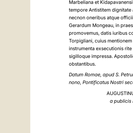
Marbeliana et Kidapavanensi
tempore Antistitem dignitate 
necnon oneribus atque offici
Gerardum Mongeau, in praes
promovemus, datis iuribus co
Torpigliani, cuius mentionem
instrumenta exsecutionis rit
sigilloque impressa. Apostoli
obstantibus.
Datum Romae, apud S. Petru
nono, Pontificatus Nostri se
AUGUSTINU
a publicis