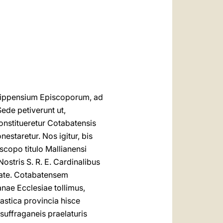
العربيّة
中文
LATINE
ilippensium Episcoporum, ad
ede petiverunt ut,
constitueretur Cotabatensis
staretur. Nos igitur, bis
scopo titulo Mallianensi
Nostris S. R. E. Cardinalibus
tate. Cotabatensem
nae Ecclesiae tollimus,
astica provincia hisce
uffraganeis praelaturis