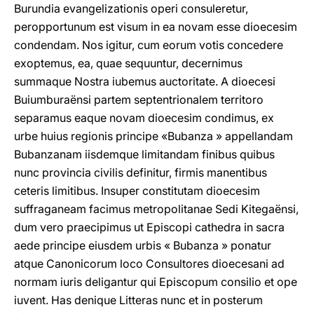
Burundia evangelizationis operi consuleretur,
peropportunum est visum in ea novam esse dioecesim
condendam. Nos igitur, cum eorum votis concedere
exoptemus, ea, quae sequuntur, decernimus
summaque Nostra iubemus auctoritate. A dioecesi
Buiumburaënsi partem septentrionalem territoro
separamus eaque novam dioecesim condimus, ex
urbe huius regionis principe «Bubanza » appellandam
Bubanzanam iisdemque limitandam finibus quibus
nunc provincia civilis definitur, firmis manentibus
ceteris limitibus. Insuper constitutam dioecesim
suffraganeam facimus metropolitanae Sedi Kitegaënsi,
dum vero praecipimus ut Episcopi cathedra in sacra
aede principe eiusdem urbis « Bubanza » ponatur
atque Canonicorum loco Consultores dioecesani ad
normam iuris deligantur qui Episcopum consilio et ope
iuvent. Has denique Litteras nunc et in posterum