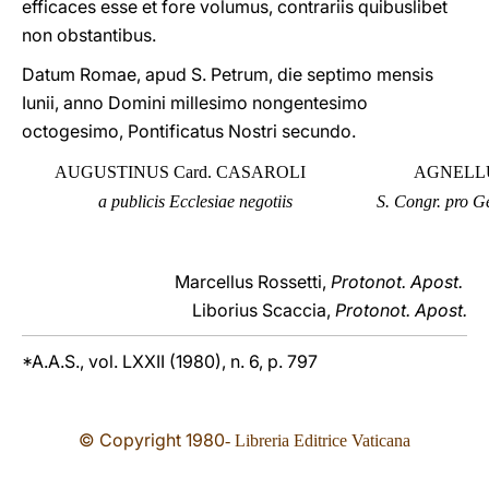
efficaces esse et fore volumus, contrariis quibuslibet
non obstantibus.
Datum Romae, apud S. Petrum, die septimo mensis
Iunii, anno Domini millesimo nongentesimo
octogesimo, Pontificatus Nostri secundo.
AUGUSTINUS Card. CASAROLI
AGNELLUS
a publicis Ecclesiae negotiis
S. Congr. pro G
Marcellus Rossetti,
Protonot. Apost.
Liborius Scaccia,
Protonot. Apost.
*A.A.S., vol. LXXII (1980), n. 6, p. 797
© Copyright 19
80
- Libreria Editrice Vaticana