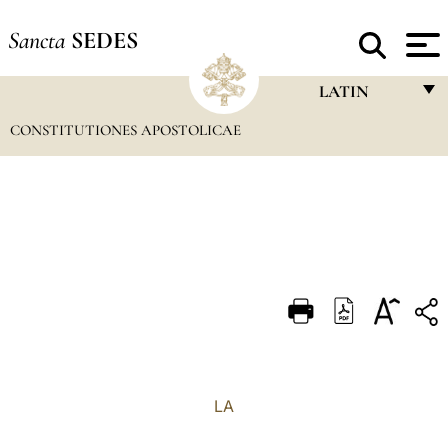
Sancta
SEDES
LATIN
CONSTITUTIONES APOSTOLICAE
FRANÇAIS
ENGLISH
ITALIANO
PORTUGUÊS
ESPAÑOL
DEUTSCH
POLSKI
العربيّة
LA
中文