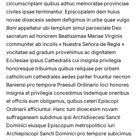
circumscriptam quibus adhuc memoratae provinciae
civiles ipsae terminantur. Episcopalem dein huius
novae dioecesis sedem defigimus in urbe quae vulgo
Baní
appellatur ubi templum simul paroeciale Deo
sacratum ad honorem Beatissimae Mariae Virginis
communiter ab incolis « Nuestra Señora de Regla »
vocitatae ad gradum provehimus ac dignitatem
Ecclesiae ipsius Cathedralis cui insignia privilegia
honoresque tribuimus quibus reliquae per orbem
catholicum cathedrales aedes pariter fruuntur necnon
Baniensi pro tempore Praesuli Ordinario loci honores
insignia et privilegia concedimus iisdemque oneribus
et officiis eum obligamus, quibus ceteri Episcopi
Ordinarii afficiuntur. Hanc tum dioecesim novam
suffraganeam subdimus ipsi Archidioecesi Sancti
Dominici eiusque Episcopum metropolitico iuri
Archiepiscopi Sancti Dominici pro tempore subicimus.