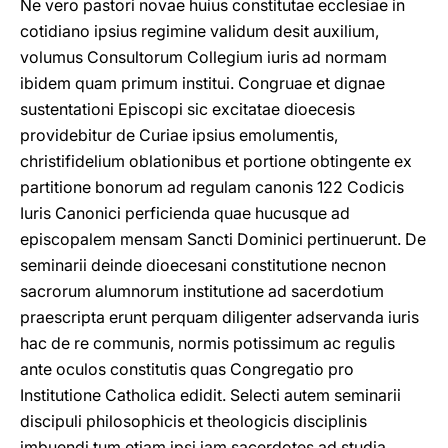
Ne vero pastori novae huius constitutae ecclesiae in
cotidiano ipsius regimine validum desit auxilium,
volumus Consultorum Collegium iuris ad normam
ibidem quam primum institui. Congruae et dignae
sustentationi Episcopi sic excitatae dioecesis
providebitur de Curiae ipsius emolumentis,
christifidelium oblationibus et portione obtingente ex
partitione bonorum ad regulam canonis 122 Codicis
Iuris Canonici perficienda quae hucusque ad
episcopalem mensam Sancti Dominici pertinuerunt. De
seminarii deinde dioecesani constitutione necnon
sacrorum alumnorum institutione ad sacerdotium
praescripta erunt perquam diligenter adservanda iuris
hac de re communis, normis potissimum ac regulis
ante oculos constitutis quas Congregatio pro
Institutione Catholica edidit. Selecti autem seminarii
discipuli philosophicis et theologicis disciplinis
imbuendi tum etiam ipsi iam sacerdotes ad studia