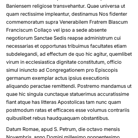
Baniensem religiose transvehantur. Quae universa ut
quam rectissime impleantur, destinamus Nos fidenter
commemoratum supra Venerabilem Fratrem Blascum
Franciscum Collaço vel ipso a sede absente
negotiorum Sanctae Sedis reapse administrum cui
necessarias et opportunas tribuimus facultates etiam
subdelegandi, ad effectum de quo hic agitur, quemlibet
virum in ecclesiastica dignitate constitutum, officio
simul iniuncto ad Congregationem pro Episcopis
germanum exemplar actus ipsius executionis
aliquando peractae remittendi. Postremo mandamus ut
quae hic singula cunctaque statuerimus accuratissime
fiant atque has litteras Apostolicas tam nunc quam
postmodum ratas et efficaces esse volumus contrariis
quibuslibet rebus haudquaquam obstantibus.
Datum Romae, apud S. Petrum, die octavo mensis
Novembris, anno Domini millesimo nongentesimo