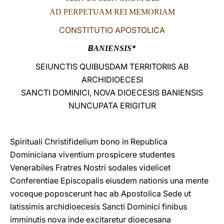
AD PERPETUAM REI MEMORIAM
LATINE
CONSTITUTIO APOSTOLICA
B
*
ANIENSIS
SEIUNCTIS QUIBUSDAM TERRITORIIS AB
ARCHIDIOECESI
SANCTI DOMINICI, NOVA DIOECESIS BANIENSIS
NUNCUPATA ERIGITUR
Spirituali Christifidelium bono in Republica
Dominiciana viventium prospicere studentes
Venerabiles Fratres Nostri sodales videlicet
Conferentiae Episcopalis eiusdem nationis una mente
voceque poposcerunt hac ab Apostolica Sede ut
latissimis archidioecesis Sancti Dominici finibus
imminutis nova inde excitaretur dioecesana