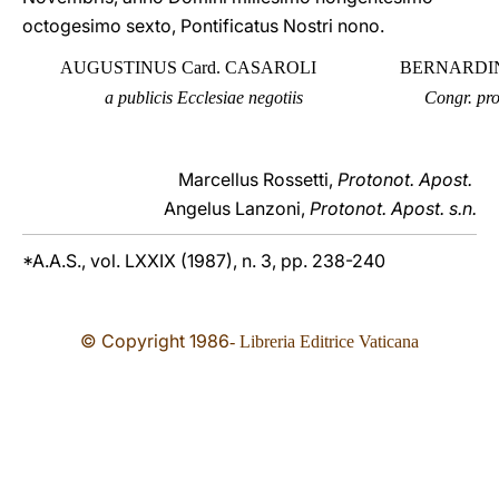
octogesimo sexto, Pontificatus Nostri nono.
AUGUSTINUS Card. CASAROLI
BERNARDIN
a publicis Ecclesiae negotiis
Congr. pro
Marcellus Rossetti,
Protonot. Apost.
Angelus Lanzoni,
Protonot. Apost. s.n.
*A.A.S., vol. LXXIX (1987), n. 3, pp. 238-240
© Copyright 19
86
- Libreria Editrice Vaticana