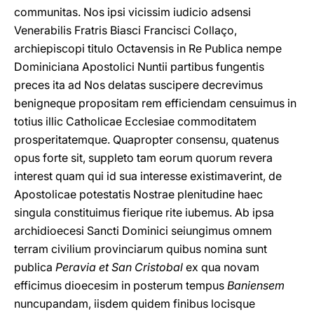
communitas. Nos ipsi vicissim iudicio adsensi
Venerabilis Fratris Biasci Francisci Collaço,
archiepiscopi titulo Octavensis in Re Publica nempe
Dominiciana Apostolici Nuntii partibus fungentis
preces ita ad Nos delatas suscipere decrevimus
benigneque propositam rem efficiendam censuimus in
totius illic Catholicae Ecclesiae commoditatem
prosperitatemque. Quapropter consensu, quatenus
opus forte sit, suppleto tam eorum quorum revera
interest quam qui id sua interesse existimaverint, de
Apostolicae potestatis Nostrae plenitudine haec
singula constituimus fierique rite iubemus. Ab ipsa
archidioecesi Sancti Dominici seiungimus omnem
terram civilium provinciarum quibus nomina sunt
publica
Peravia et San Cristobal
ex qua novam
efficimus dioecesim in posterum tempus
Baniensem
nuncupandam, iisdem quidem finibus locisque