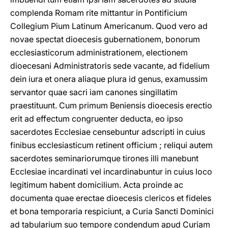
complenda Romam rite mittantur in Pontificium
Collegium Pium Latinum Americanum. Quod vero ad
novae spectat dioecesis gubernationem, bonorum
ecclesiasticorum administrationem, electionem
dioecesani Administratoris sede vacante, ad fidelium
dein iura et onera aliaque plura id genus, examussim
servantor quae sacri iam canones singillatim
praestituunt. Cum primum Beniensis dioecesis erectio
erit ad effectum congruenter deducta, eo ipso
sacerdotes Ecclesiae censebuntur adscripti in cuius
finibus ecclesiasticum retinent officium ; reliqui autem
sacerdotes seminariorumque tirones illi manebunt
Ecclesiae incardinati vel incardinabuntur in cuius loco
legitimum habent domicilium. Acta proinde ac
documenta quae erectae dioecesis clericos et fideles
et bona temporaria respiciunt, a Curia Sancti Dominici
ad tabularium suo tempore condendum apud Curiam