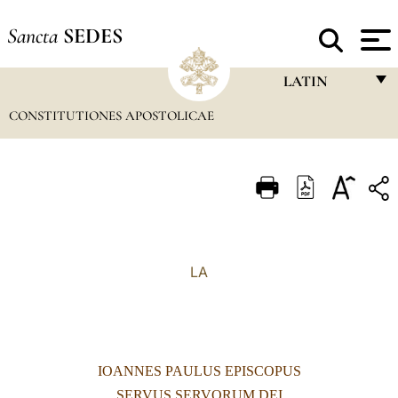
Sancta
SEDES
LATIN
CONSTITUTIONES APOSTOLICAE
FRANÇAIS
ENGLISH
ITALIANO
PORTUGUÊS
ESPAÑOL
LA
DEUTSCH
POLSKI
العربيّة
IOANNES PAULUS EPISCOPUS
中文
SERVUS SERVORUM DEI