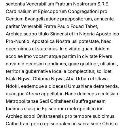
sententia Venerabilium Fratrum Nostrorum S.R.E.
Cardinalium et Episcoporum Congregationi pro
Gentium Evangelizatione praepositorum, annuente
pariter Venerabili Fratre Paulo Fouad Tabet,
Archiepiscopo titulo Sinnensi et in Nigeria Apostolico
Pro-Nuntio, Apostolica Nostra usi potestate, haec
decernimus et statuimus. In civitate quam ibidem
accolae Imo vocant atque partim in civitate Rivers
novam dioecesim condimus, quae quattuor, uti aiunt,
territoria gubernativa localia complectitur, scilicet
Isiala Ngwa, Obioma Ngwa, Aba Urban et Ukwa-
Ndoki, eademque a dioecesi Umuahiana detrahenda,
quaeque
Abana
appellatur. Hanc deinceps ecclesiam
Metropolitanae Sedi Onitshaensi suffraganeam
facimus eiusque Episcopum metropolitico iuri
Archiepiscopi Onitshaensis pro tempore subicimus.
Cathedram porro episcopalem in sacra sede Christo