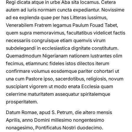
Regi dicata atque in urbe Aba sita locamus. Cetera
autem ad iuris normam cuncta expediantur. Novissime
ad ea explenda quae per has Litteras iussimus,
Venerabilem Fratrem legamus Paulum Fouad Tabet,
quem supra memoravimus, facultatibus videlicet factis
necessariis congruisque etiam quemvis virum
subdelegandi in ecclesiastica dignitate constitutum.
Quemadmodum Nigerianam nationem lustrantes olim
fecimus, etiamnunc fideles istos dilectos iterum
confirmare volumus eosdemque pariter cohortari ut
una cum Pastore ipso, sacerdotibus, religiosis, novum
suscipiant vigorem ut modo enata Ecclesia quam
celerrime maturitatem assequatur spiritalemque
prosperitatem.
Datum Romae, apud S. Petrum, die altero mensis
Aprilis, anno Domini millesimo nongentesimo
nonagesimo, Pontificatus Nostri duodecimo.