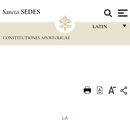
Sancta
SEDES
LATIN
CONSTITUTIONES APOSTOLICAE
FRANÇAIS
ENGLISH
ITALIANO
PORTUGUÊS
ESPAÑOL
DEUTSCH
POLSKI
العربيّة
LA
中文