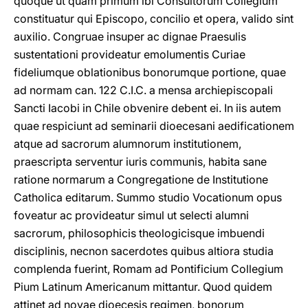
quoque ut quam primum ibi Consultorum Collegium
constituatur qui Episcopo, concilio et opera, valido sint
auxilio. Congruae insuper ac dignae Praesulis
sustentationi provideatur emolumentis Curiae
fideliumque oblationibus bonorumque portione, quae
ad normam can. 122 C.I.C. a mensa archiepiscopali
Sancti Iacobi in Chile obvenire debent ei. In iis autem
quae respiciunt ad seminarii dioecesani aedificationem
atque ad sacrorum alumnorum institutionem,
praescripta serventur iuris communis, habita sane
ratione normarum a Congregatione de Institutione
Catholica editarum. Summo studio Vocationum opus
foveatur ac provideatur simul ut selecti alumni
sacrorum, philosophicis theologicisque imbuendi
disciplinis, necnon sacerdotes quibus altiora studia
complenda fuerint, Romam ad Pontificium Collegium
Pium Latinum Americanum mittantur. Quod quidem
attinet ad novae dioecesis regimen, bonorum