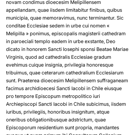
novam condimus dioecesim Melipillensem
appellandam, quae iisdem limitabitur finibus, quibus
municipia, quae memoravimus, nunc terminantur. Sic
conditae Ecclesiae sedem in urbe cui nomen «
Melipilla » ponimus, episcopalis magisterii cathedram
in paroeciali templo eadem in urbe exstante, Deo
dicato in honorem Sancti Iosephi sponsi Beatae Mariae
Virginis, quod ad cathedralis Ecclesiae gradum
evehimus cuique insignia, privilegia honoresque
tribuimus, quae ceterarum cathedralium Ecclesiarum
sunt. Praeterea dioecesim Melipillensem suffraganeam
facimus archidioecesi Sancti Iacobi in Chile eiusque
pro tempore Episcopum metropolitico iuri
Archiepiscopi Sancti Iacobi in Chile subicimus, iisdem
iuribus, privilegiis, honoribus insignitum, atque
oneribus obligationibusque adstrictum, quae
Episcoporum residentium sunt propria, mandantes