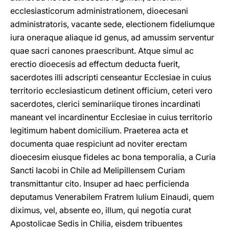
ecclesiasticorum administrationem, dioecesani
administratoris, vacante sede, electionem fideliumque
iura oneraque aliaque id genus, ad amussim serventur
quae sacri canones praescribunt. Atque simul ac
erectio dioecesis ad effectum deducta fuerit,
sacerdotes illi adscripti censeantur Ecclesiae in cuius
territorio ecclesiasticum detinent officium, ceteri vero
sacerdotes, clerici seminariique tirones incardinati
maneant vel incardinentur Ecclesiae in cuius territorio
legitimum habent domicilium. Praeterea acta et
documenta quae respiciunt ad noviter erectam
dioecesim eiusque fideles ac bona temporalia, a Curia
Sancti Iacobi in Chile ad Melipillensem Curiam
transmittantur cito. Insuper ad haec perficienda
deputamus Venerabilem Fratrem Iulium Einaudi, quem
diximus, vel, absente eo, illum, qui negotia curat
Apostolicae Sedis in Chilia, eisdem tribuentes