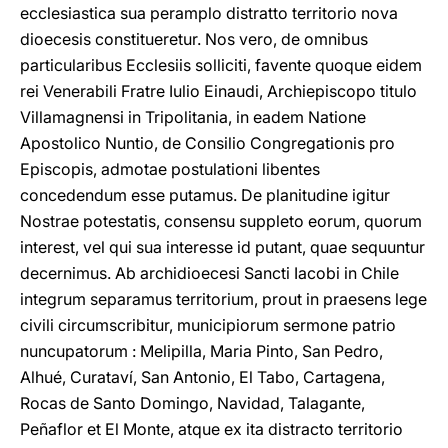
ecclesiastica sua peramplo distratto territorio nova
dioecesis constitueretur. Nos vero, de omnibus
particularibus Ecclesiis solliciti, favente quoque eidem
rei Venerabili Fratre Iulio Einaudi, Archiepiscopo titulo
Villamagnensi in Tripolitania, in eadem Natione
Apostolico Nuntio, de Consilio Congregationis pro
Episcopis, admotae postulationi libentes
concedendum esse putamus. De planitudine igitur
Nostrae potestatis, consensu suppleto eorum, quorum
interest, vel qui sua interesse id putant, quae sequuntur
decernimus. Ab archidioecesi Sancti Iacobi in Chile
integrum separamus territorium, prout in praesens lege
civili circumscribitur, municipiorum sermone patrio
nuncupatorum : Melipilla, Maria Pinto, San Pedro,
Alhué, Curataví, San Antonio, El Tabo, Cartagena,
Rocas de Santo Domingo, Navidad, Talagante,
Peñaflor et El Monte, atque ex ita distracto territorio