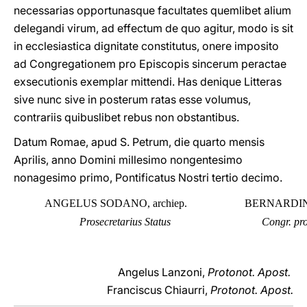
necessarias opportunasque facultates quemlibet alium
delegandi virum, ad effectum de quo agitur, modo is sit
in ecclesiastica dignitate constitutus, onere imposito
ad Congregationem pro Episcopis sincerum peractae
exsecutionis exemplar mittendi. Has denique Litteras
sive nunc sive in posterum ratas esse volumus,
contrariis quibuslibet rebus non obstantibus.
Datum Romae, apud S. Petrum, die quarto mensis
Aprilis, anno Domini millesimo nongentesimo
nonagesimo primo, Pontificatus Nostri tertio decimo.
ANGELUS SODANO, archiep.
BERNARDINU
Prosecretarius Status
Congr. pro
Angelus Lanzoni,
Protonot. Apost.
Franciscus Chiaurri,
Protonot. Apost.