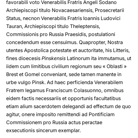
favorabili voto Venerabilis Fratris Angeli Sodano
Archiepiscopi titulo Novacaesariensis, Prosecretarii
Status, necnon Venerabilis Fratris Ioannis Ludovici
Tauran, Archiepiscopi titulo Theleptensis,
Commissionis pro Russia Praesidis, postulationi
concedendum esse censuimus. Quapropter, Nostra
utentes Apostolica potestate et auctoritate, his Litteris,
fines dioecesis
Pinskensis
Latinorum ita immutamus, ut
iidem cum limitibus civilium regionum seu « Oblasti »
Brest et Gomel conveniant, sede tamen manente in
urbe vulgo Pinsk. Ad haec perficienda Venerabilem
Fratrem legamus Franciscum Colasuonno, omnibus
eidem factis necessariis et opportunis facultatibus
etiam alium sacerdotem delegandi ad effectum de quo
agitur, onere imposito remittendi ad Pontificiam
Commissionem pro Russia actus peractae
exsecutionis sincerum exemplar.