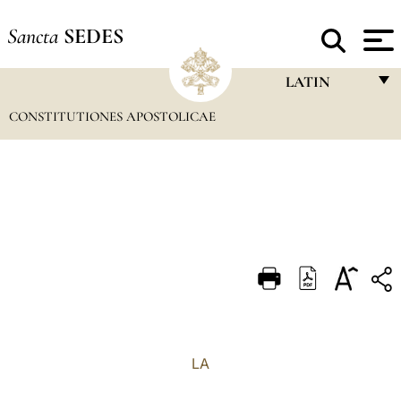
Sancta
SEDES
LATIN
CONSTITUTIONES APOSTOLICAE
FRANÇAIS
ENGLISH
ITALIANO
PORTUGUÊS
ESPAÑOL
DEUTSCH
POLSKI
العربيّة
LA
中文