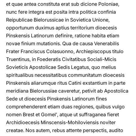
et quae antea constituta erat sub dicione Poloniae,
nunc fere integra est posita intra politica confinia
Reipublicae Bielorussicae in Sovietica Unione,
opportunum duximus aptius territorium dioecesis
Pinskensis Latinorum definire, ratione habita etiam
novae finium mutationis. Qua de causa Venerabilis
Frater Franciscus Colasuonno, Archiepiscopus titulo
Truentinus, in Foederatis Civitatibus Sociali-Micis
Sovieticis Apostolicae Sedis Legatus, quo melius
spiritualibus necessitatibus communitatum dioecesis
Pinskensis aliarumque ritus Catini exstantium in parte
meridiana Bielorussiae caveretur, petivit ab Apostolica
Sede ut dioecesis Pinskensis Latinorum fines
comprehenderent etiam duas regiones, quibus vulgo
nomen Brest et Gomel', atque ut suffraganea fieret
Archidioecesis Minscensis-Mohiloviensis noviter
creatae. Nos autem, rebus attente perspectis, audito