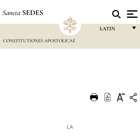
Sancta
SEDES
LATIN
CONSTITUTIONES APOSTOLICAE
FRANÇAIS
ENGLISH
ITALIANO
PORTUGUÊS
ESPAÑOL
DEUTSCH
POLSKI
العربيّة
LA
中文