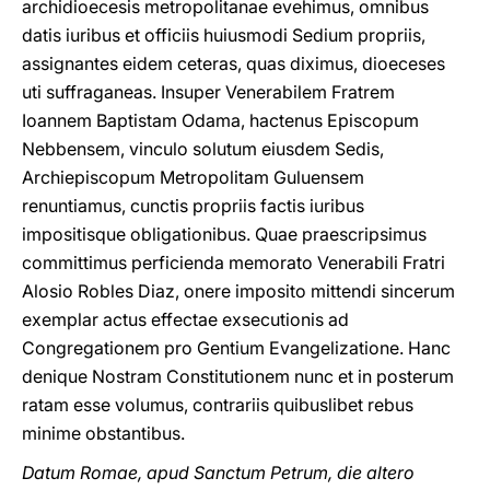
archidioecesis metropolitanae evehimus, omnibus
datis iuribus et officiis huiusmodi Sedium propriis,
assignantes eidem ceteras, quas diximus, dioeceses
uti suffraganeas. Insuper Venerabilem Fratrem
Ioannem Baptistam Odama, hactenus Episcopum
Nebbensem, vinculo solutum eiusdem Sedis,
Archiepiscopum Metropolitam Guluensem
renuntiamus, cunctis propriis factis iuribus
impositisque obligationibus. Quae praescripsimus
committimus perficienda memorato Venerabili Fratri
Alosio Robles Diaz, onere imposito mittendi sincerum
exemplar actus effectae exsecutionis ad
Congregationem pro Gentium Evangelizatione. Hanc
denique Nostram Constitutionem nunc et in posterum
ratam esse volumus, contrariis quibuslibet rebus
minime obstantibus.
Datum Romae, apud Sanctum Petrum, die altero