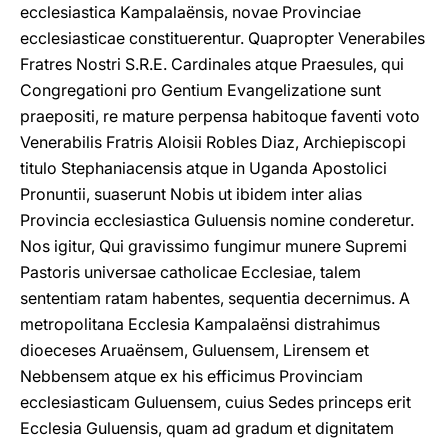
ecclesiastica Kampalaënsis, novae Provinciae
ecclesiasticae constituerentur. Quapropter Venerabiles
Fratres Nostri S.R.E. Cardinales atque Praesules, qui
Congregationi pro Gentium Evangelizatione sunt
praepositi, re mature perpensa habitoque faventi voto
Venerabilis Fratris Aloisii Robles Diaz, Archiepiscopi
titulo Stephaniacensis atque in Uganda Apostolici
Pronuntii, suaserunt Nobis ut ibidem inter alias
Provincia ecclesiastica Guluensis nomine conderetur.
Nos igitur, Qui gravissimo fungimur munere Supremi
Pastoris universae catholicae Ecclesiae, talem
sententiam ratam habentes, sequentia decernimus. A
metropolitana Ecclesia Kampalaënsi distrahimus
dioeceses Aruaënsem, Guluensem, Lirensem et
Nebbensem atque ex his efficimus Provinciam
ecclesiasticam Guluensem, cuius Sedes princeps erit
Ecclesia Guluensis, quam ad gradum et dignitatem