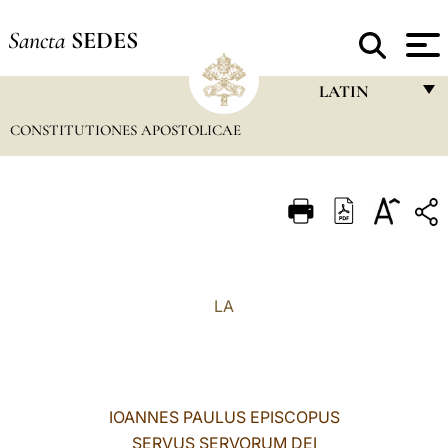
Sancta
SEDES
LATIN
CONSTITUTIONES APOSTOLICAE
FRANÇAIS
ENGLISH
ITALIANO
PORTUGUÊS
ESPAÑOL
LA
DEUTSCH
POLSKI
العربيّة
IOANNES PAULUS EPISCOPUS
SERVUS SERVORUM DEI
中文