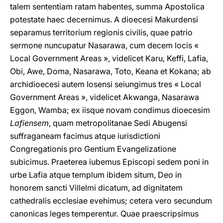
talem sententiam ratam habentes, summa Apostolica
potestate haec decernimus. A dioecesi Makurdensi
separamus territorium regionis civilis, quae patrio
sermone nuncupatur Nasarawa, cum decem locis «
Local Government Areas », videlicet Karu, Keffi, Lafia,
Obi, Awe, Doma, Nasarawa, Toto, Keana et Kokana; ab
archidioecesi autem Iosensi seiungimus tres « Local
Government Areas », videlicet Akwanga, Nasarawa
Eggon, Wamba; ex iisque novam condimus dioecesim
Lafiensem
, quam metropolitanae Sedi Abugensi
suffraganeam facimus atque iurisdictioni
Congregationis pro Gentium Evangelizatione
subicimus. Praeterea iubemus Episcopi sedem poni in
urbe Lafia atque templum ibidem situm, Deo in
honorem sancti Villelmi dicatum, ad dignitatem
cathedralis ecclesiae evehimus; cetera vero secundum
canonicas leges temperentur. Quae praescripsimus