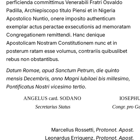
perficienda committimus Venerabili Fratri Osvaldo
Padilla, Archiepiscopo titulo Piensi et in Nigeria
Apostolico Nuntio, onere imposito authenticum
exemplar actus peractae exsecutionis ad memoratam
Congregationem remittendi. Hanc denique
Apostolicam Nostram Constitutionem nunc et in
posterum ratam esse volumus, contrariis quibuslibet
rebus non obstantibus.
Datum Romae, apud Sanctum Petrum, die quinto
mensis Decembris, anno Magni Iubilaei bis millesimo,
Pontificatus Nostri vicesimo tertio.
ANGELUS card. SODANO
IOSEPHU
Secretarius Status
Congr. pro Ge
Marcellus Rossetti,
Protonot. Apost.
Leonardus Erriquenz,
Protonot. Apost.