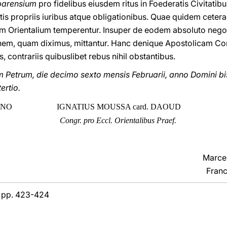
barensium
pro fidelibus eiusdem ritus in Foederatis Civitati
tis propriis iuribus atque obligationibus. Quae quidem cet
 Orientalium temperentur. Insuper de eodem absoluto nego
nem, quam diximus, mittantur. Hanc denique Apostolicam Con
contrariis quibuslibet rebus nihil obstantibus.
etrum, die decimo sexto mensis Februarii, anno Domini bis
ertio.
ANO
IGNATIUS MOUSSA card. DAOUD
Congr. pro Eccl. Orientalibus Praef.
Marcel
Franc
7, pp. 423-424