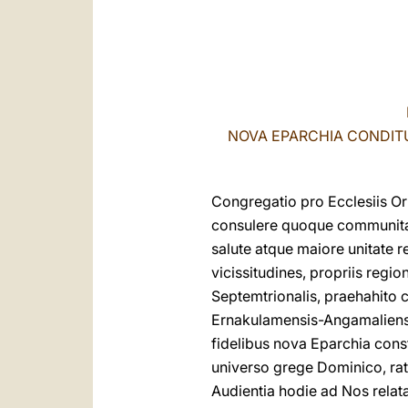
NOVA EPARCHIA CONDIT
Congregatio pro Ecclesiis Ori
consulere quoque communitatib
salute atque maiore unitate
vicissitudines, propriis regi
Septemtrionalis, praehahito c
Ernakulamensis-Angamaliens
fidelibus nova Eparchia const
universo grege Dominico, rat
Audientia hodie ad Nos rel