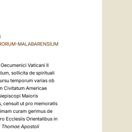
العربيّة
中文
LATINE
S
SYRORUM-MALABARENSIUM
 Oecumenici Vaticani II
, sollicita de spirituali
cursu temporum varias ob
rum Civitatum Americae
hiepiscopi Maioris
 censuit ut pro memoratis
tissimam curam gerimus de
 Ecclesiis Orientalibus in
i Thomae Apostoli