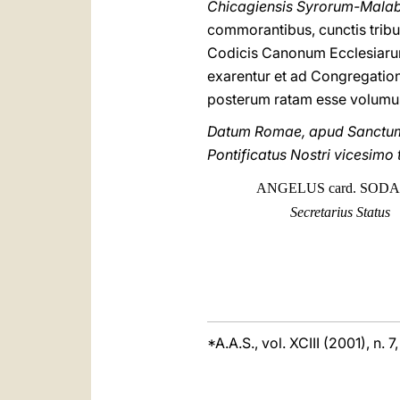
Chicagiensis Syrorum-Mala
commorantibus, cunctis tribu
Codicis Canonum Ecclesiarum
exarentur et ad Congregatio
posterum ratam esse volumus, 
Datum Romae, apud Sanctum P
Pontificatus Nostri vicesimo t
ANGELUS card. SOD
Secretarius Status
*A.A.S., vol. XCIII (2001), n. 