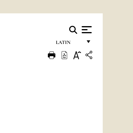
LATIN
FRANÇAIS
ENGLISH
ITALIANO
PORTUGUÊS
ESPAÑOL
DEUTSCH
POLSKI