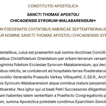
CONSTITUTIO APOSTOLICA
SANCTI THOMAE APOSTOLI
CHICAGIENSIS SYRORUM-MALABARENSIUM*
IN FOEDERATIS CIVITATIBUS AMERICAE SEPTEMTRIONALI
UR NOMINE SANCTI THOMAE APOSTOLI CHICAGIENSIS 
entalibus, cuius est praesertim sub lumine doctrinae Concilii
us Christifidelium Orientalium per orbem terrarum versantium
 regiminis fidelium Ecclesiae Syrorum-Malabarensium, qui de
onibus relictis, se contulerunt ad hospitales terras Foederata
onsilio Venerabilis Praesulis Varkey Vithayathil, C.SS.R., Arc
is Syrorum-Malabarensium atque omnibus mature perpensis,
itueretur. Nos igitur qui ut beati Petri Successores diligen
am habentes talem sententiam a Praefecto Congregationis pro
atam, summa Apostolica potestate condimus Eparchiam
Sanct