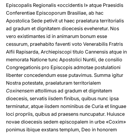
Episcopalis Regionalis «occidentis I» atque Praesidis
Conferentiae Episcoporum Brasiliae, ab hac
Apostolica Sede petivit ut haec praelatura territorialis
ad gradum et dignitatem dioecesis eveheretur. Nos
vero existimantes id in animarum bonum esse
cessurum, praehabito faventi voto Venerabilis Fratris
Alfii Rapisarda, Archiepiscopi titulo Cannensis atque in
memorata Natione tunc Apostolici Nuntii, de consilio
Congregationis pro Episcopis admotae postulationi
libenter concedendum esse putavimus. Summa igitur
Nostra potestate, praelaturam territorialem
Coxinensem
attollimus ad gradum et dignitatem
dioecesis, servatis iisdem finibus, quibus nunc ipsa
terminatur, atque iisdem nominibus de Curia et linguae
loci propriis, quibus ad praesens nuncupatur. Huiusce
novae dioecesis sedem episcopalem in urbe «Coxim»
ponimus ibique exstans templum, Deo in honorem