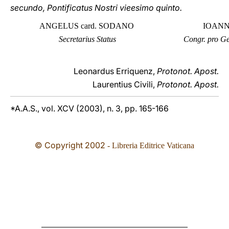
secundo, Pontificatus Nostri vieesimo quinto.
ANGELUS card. SODANO
IOANNES B
Secretarius Status
Congr. pro Ge
Leonardus Erriquenz,
Protonot. Apost.
Laurentius Civili,
Protonot. Apost.
*A.A.S., vol. XCV (2003), n. 3, pp. 165-166
© Copyright
2002
- Libreria Editrice Vaticana