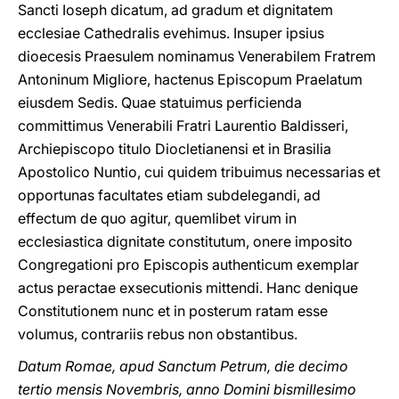
Sancti Ioseph dicatum, ad gradum et dignitatem
ecclesiae Cathedralis evehimus. Insuper ipsius
dioecesis Praesulem nominamus Venerabilem Fratrem
Antoninum Migliore, hactenus Episcopum Praelatum
eiusdem Sedis. Quae statuimus perficienda
committimus Venerabili Fratri Laurentio Baldisseri,
Archiepiscopo titulo Diocletianensi et in Brasilia
Apostolico Nuntio, cui quidem tribuimus necessarias et
opportunas facultates etiam subdelegandi, ad
effectum de quo agitur, quemlibet virum in
ecclesiastica dignitate constitutum, onere imposito
Congregationi pro Episcopis authenticum exemplar
actus peractae exsecutionis mittendi. Hanc denique
Constitutionem nunc et in posterum ratam esse
volumus, contrariis rebus non obstantibus.
Datum Romae, apud Sanctum Petrum, die decimo
tertio mensis Novembris, anno Domini bismillesimo