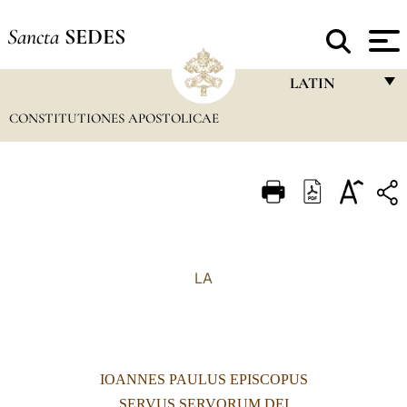
Sancta
SEDES
LATIN
CONSTITUTIONES APOSTOLICAE
FRANÇAIS
ENGLISH
ITALIANO
PORTUGUÊS
ESPAÑOL
LA
DEUTSCH
POLSKI
العربيّة
IOANNES PAULUS EPISCOPUS
中文
SERVUS SERVORUM DEI