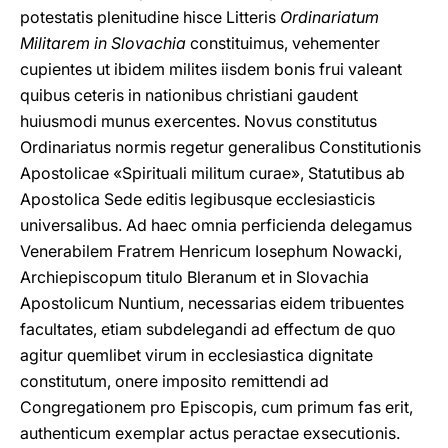
potestatis plenitudine hisce Litteris
Ordinariatum
Militarem
in Slovachia
constituimus, vehementer
cupientes ut ibidem milites iisdem bonis frui valeant
quibus ceteris in nationibus christiani gaudent
huiusmodi munus exercentes. Novus constitutus
Ordinariatus normis regetur generalibus Constitutionis
Apostolicae «Spirituali militum curae», Statutibus ab
Apostolica Sede editis legibusque ecclesiasticis
universalibus. Ad haec omnia perficienda delegamus
Venerabilem Fratrem Henricum Iosephum Nowacki,
Archiepiscopum titulo Bleranum et in Slovachia
Apostolicum Nuntium, necessarias eidem tribuentes
facultates, etiam subdelegandi ad effectum de quo
agitur quemlibet virum in ecclesiastica dignitate
constitutum, onere imposito remittendi ad
Congregationem pro Episcopis, cum primum fas erit,
authenticum exemplar actus peractae exsecutionis.