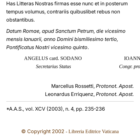
Has Litteras Nostras firmas esse nunc et in posterum
tempus volumus, contrariis quibuslibet rebus non
obstantibus.
Datum Romae, apud Sanctum Petrum, die vicesimo
mensis Ianuarii, anno Domini bismillesimo tertio,
Pontificatus Nostri vicesimo quinto
.
ANGELUS card. SODANO
IOANNES B
Secretarius Status
Congr. pro
Marcellus Rossetti,
Protonot. Apost.
Leonardus Erriquenz,
Protonot. Apost.
*A.A.S., vol. XCV (2003), n. 4, pp. 235-236
© Copyright
2002
- Libreria Editrice Vaticana