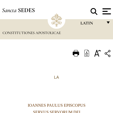
Sancta
SEDES
LATIN
CONSTITUTIONES APOSTOLICAE
FRANÇAIS
ENGLISH
ITALIANO
PORTUGUÊS
ESPAÑOL
LA
DEUTSCH
POLSKI
العربيّة
IOANNES PAULUS EPISCOPUS
中文
SERVUS SERVORUM DEI