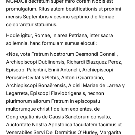
MCMXCII decretum super miro coram Nobis est
promulgatum. Ritus autem beatificationis ut proximi
mensis Septembris vicesimo septimo die Romae
celebraretur statuimus.
Hodie igitur, Romae, in area Petriana, inter sacra
sollemnia, hanc formulam sumus elocuti:
«Nos, vota Fratrum Nostrorum Desmondi Connell,
Archiepiscopi Dublinensis, Richardi Blazquez Perez,
Episcopi Palentini, Ennii Antonelli, Archiepiscopi
Perusini-Civitatis Plebis, Antonii Quarracino,
Archiepiscopi Bonaërensis, Aloisii Mariae de Larrea y
Legarreta, Episcopi Flaviobrigensis, necnon
plurimorum aliorum Fratrum in episcopatu
multorumque christifidelium explentes, de
Congregationis de Causis Sanctorum consulto,
Auctoritate Nostra Apostolica facultatem facimus ut
Venerabiles Servi Dei Dermitius O'Hurley, Margarita