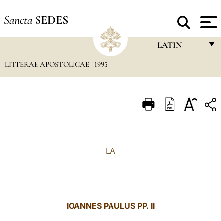
Sancta
SEDES
LATIN
LITTERAE APOSTOLICAE
1995
FRANÇAIS
ENGLISH
ITALIANO
PORTUGUÊS
ESPAÑOL
LA
DEUTSCH
POLSKI
العربيّة
IOANNES PAULUS PP. II
中文