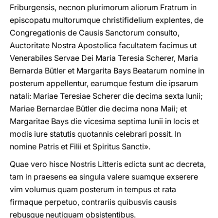
Friburgensis, necnon plurimorum aliorum Fratrum in
episcopatu multorumque christifidelium explentes, de
Congregationis de Causis Sanctorum consulto,
Auctoritate Nostra Apostolica facultatem facimus ut
Venerabiles Servae Dei Maria Teresia Scherer, Maria
Bernarda Bütler et Margarita Bays Beatarum nomine in
posterum appellentur, earumque festum die ipsarum
natali: Mariae Teresiae Scherer die decima sexta Iunii;
Mariae Bernardae Bütler die decima nona Maii; et
Margaritae Bays die vicesima septima Iunii in locis et
modis iure statutis quotannis celebrari possit. In
nomine Patris et Filii et Spiritus Sancti».
Quae vero hisce Nostris Litteris edicta sunt ac decreta,
tam in praesens ea singula valere suamque exserere
vim volumus quam posterum in tempus et rata
firmaque perpetuo, contrariis quibusvis causis
rebusque neutiquam obsistentibus.