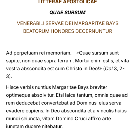
LITTERAE
APOSTOLICAE
LATINE
QUAE SURSUM
VENERABILI SERVAE DEI MARGARITAE BAYS
BEATORUM HONORES DECERNUNTUR
Ad perpetuam rei memoriam. – «Quae sursum sunt
sapite, non quae supra terram. Mortui enim estis, et vita
vestra abscondita est cum Christo in Deo!» (
Col
3, 2-
3).
Hisce verbis nuntius Margaritae Bays breviter
optimeque absolvitur. Etsi laica tantum, omnia quae ad
rem deducebat convertebat ad Dominus, eius serva
evadere cupiens. In Deo abscondita et a vinculis huius
mundi seiuncta, vitam Domino Cruci affixo arte
iunetam ducere nitebatur.