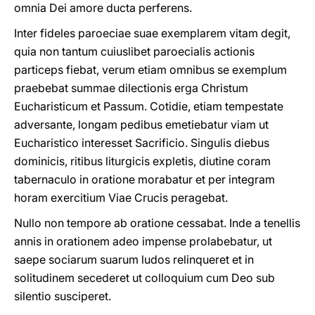
omnia Dei amore ducta perferens.
Inter fideles paroeciae suae exemplarem vitam degit,
quia non tantum cuiuslibet paroecialis actionis
particeps fiebat, verum etiam omnibus se exemplum
praebebat summae dilectionis erga Christum
Eucharisticum et Passum. Cotidie, etiam tempestate
adversante, longam pedibus emetiebatur viam ut
Eucharistico interesset Sacrificio. Singulis diebus
dominicis, ritibus liturgicis expletis, diutine coram
tabernaculo in oratione morabatur et per integram
horam exercitium Viae Crucis peragebat.
Nullo non tempore ab oratione cessabat. Inde a tenellis
annis in orationem adeo impense prolabebatur, ut
saepe sociarum suarum ludos relinqueret et in
solitudinem secederet ut colloquium cum Deo sub
silentio susciperet.