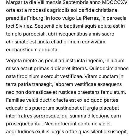
Margarita die VIII mensis Septembris anno MDCCCXV
orta est a modestis agricolis solids fide christiana
praeditis Friburgi in loco vulgo La Pierraz, in paroecia
loci Siviriez. Sequenti die baptismi aquis abluta est in
templo paroeciali, ubi insequentibus annis sacro
chrismate est uncta et ad primum convivium
eucharisticum adducta.
Vegeta mente ac peculiari instructa ingenio, in ludum
missa est ut primas didiceret litteras. Quindecim annos
nata tirocinium exercuit vestificae. Vitam cunctam in
terra patria transegit, laborem vestificae exsequens
nec non domesticae et rusticae praestans famulatum.
Familiae veluti ductrix facta est ex eo quod partes
educatricis puerorum sustinebat et iurgia placabat
inter fratres sororesque, qui summa dilectione earn
prosequebantur. Nec defuerunt contumeliae et
aegritudines ex illis iurgiis ortae quas silentio suscepit,