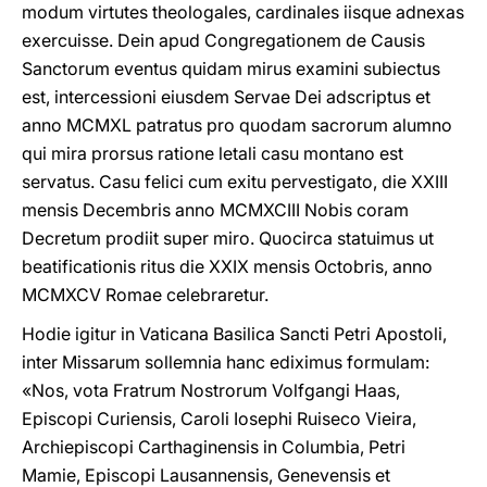
modum virtutes theologales, cardinales iisque adnexas
exercuisse. Dein apud Congregationem de Causis
Sanctorum eventus quidam mirus examini subiectus
est, intercessioni eiusdem Servae Dei adscriptus et
anno MCMXL patratus pro quodam sacrorum alumno
qui mira prorsus ratione letali casu montano est
servatus. Casu felici cum exitu pervestigato, die XXIII
mensis Decembris anno MCMXCIII Nobis coram
Decretum prodiit super miro. Quocirca statuimus ut
beatificationis ritus die XXIX mensis Octobris, anno
MCMXCV Romae celebraretur.
Hodie igitur in Vaticana Basilica Sancti Petri Apostoli,
inter Missarum sollemnia hanc ediximus formulam:
«Nos, vota Fratrum Nostrorum Volfgangi Haas,
Episcopi Curiensis, Caroli Iosephi Ruiseco Vieira,
Archiepiscopi Carthaginensis in Columbia, Petri
Mamie, Episcopi Lausannensis, Genevensis et