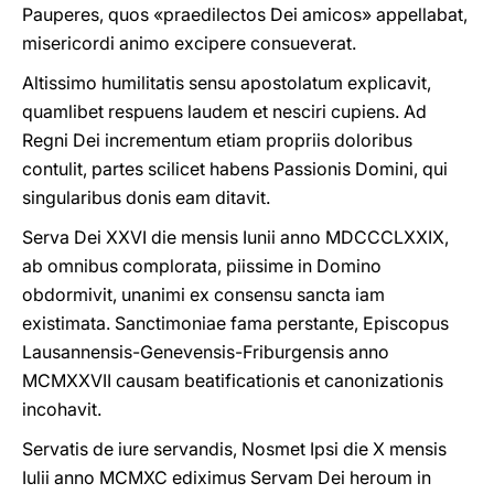
Pauperes, quos «praedilectos Dei amicos» appellabat,
misericordi animo excipere consueverat.
Altissimo humilitatis sensu apostolatum explicavit,
quamlibet respuens laudem et nesciri cupiens. Ad
Regni Dei incrementum etiam propriis doloribus
contulit, partes scilicet habens Passionis Domini, qui
singularibus donis eam ditavit.
Serva Dei XXVI die mensis Iunii anno MDCCCLXXIX,
ab omnibus complorata, piissime in Domino
obdormivit, unanimi ex consensu sancta iam
existimata. Sanctimoniae fama perstante, Episcopus
Lausannensis-Genevensis-Friburgensis anno
MCMXXVII causam beatificationis et canonizationis
incohavit.
Servatis de iure servandis, Nosmet Ipsi die X mensis
Iulii anno MCMXC ediximus Servam Dei heroum in