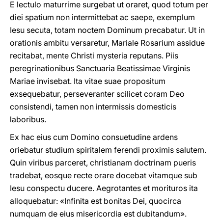
E lectulo maturrime surgebat ut oraret, quod totum per
diei spatium non intermittebat ac saepe, exemplum
Iesu secuta, totam noctem Dominum precabatur. Ut in
orationis ambitu versaretur, Mariale Rosarium assidue
recitabat, mente Christi mysteria reputans. Piis
peregrinationibus Sanctuaria Beatissimae Virginis
Mariae invisebat. Ita vitae suae propositum
exsequebatur, perseveranter scilicet coram Deo
consistendi, tamen non intermissis domesticis
laboribus.
Ex hac eius cum Domino consuetudine ardens
oriebatur studium spiritalem ferendi proximis salutem.
Quin viribus parceret, christianam doctrinam pueris
tradebat, eosque recte orare docebat vitamque sub
Iesu conspectu ducere. Aegrotantes et morituros ita
alloquebatur: «Infinita est bonitas Dei, quocirca
numquam de eius misericordia est dubitandum».