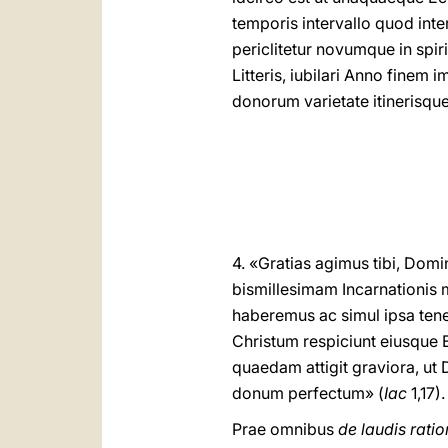
temporis intervallo quod inte
periclitetur novumque in sp
Litteris, iubilari Anno finem
donorum varietate itinerisqu
4. «Gratias agimus tibi, Dom
bismillesimam Incarnationis 
haberemus ac simul ipsa tene
Christum respiciunt eiusque 
quaedam attigit graviora, u
donum perfectum» (
Iac
1,17).
Prae omnibus
de laudis rati