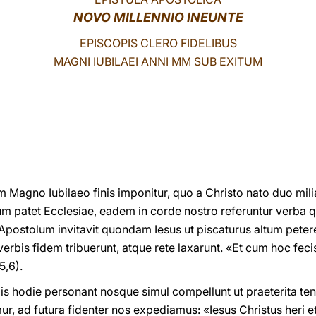
NOVO MILLENNIO INEUNTE
EPISCOPIS CLERO FIDELIBUS
MAGNI IUBILAEI ANNI MM SUB EXITUM
um Magno Iubilaeo finis imponitur, quo a Christo nato duo mi
m patet Ecclesiae, eadem in corde nostro referuntur verba 
 Apostolum invitavit quondam Iesus ut piscaturus altum peter
 verbis fidem tribuerunt, atque rete laxarunt. «Et cum hoc fec
5,6).
is hodie personant nosque simul compellunt ut praeterita t
r, ad futura fidenter nos expediamus: «Iesus Christus heri et