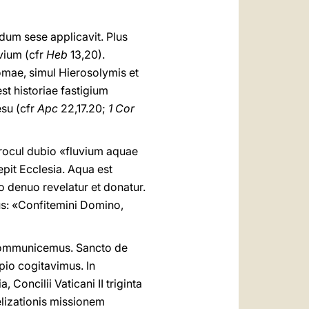
um sese applicavit. Plus
vium (cfr
Heb
13,20).
omae, simul Hierosolymis et
st historiae fastigium
su (cfr
Apc
22,17.20;
1 Cor
procul dubio «fluvium aquae
epit Ecclesia. Aqua est
to denuo revelatur et donatur.
us: «Confitemini Domino,
 communicemus. Sancto de
pio cogitavimus. In
Concilii Vaticani II triginta
elizationis missionem