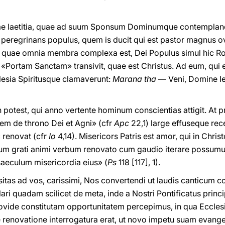
ae laetitia, quae ad suum Sponsum Dominumque contempland
peregrinans populus, quem is ducit qui est pastor magnus o
e, quae omnia membra complexa est, Dei Populus simul hic R
 «Portam Sanctam» transivit, quae est Christus. Ad eum, qui e
lesia Spiritusque clamaverunt:
Marana tha
— Veni, Domine Ie
 potest, qui anno vertente hominum conscientias attigit. At 
em de throno Dei et Agni» (cfr
Apc
22,1) large effuseque rec
c renovat (cfr
Io
4,14). Misericors Patris est amor, qui in Chris
inum grati animi verbum renovato cum gaudio iterare possum
aeculum misericordia eius» (
Ps
118 [117], 1).
itas ad vos, carissimi, Nos convertendi ut laudis canticum
ari quadam scilicet de meta, inde a Nostri Pontificatus princi
vide constitutam opportunitatem percepimus, in qua Ecclesia, 
e renovatione interrogatura erat, ut novo impetu suam evang