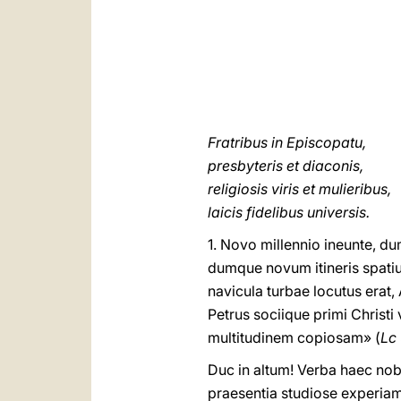
Fratribus in Episcopatu,
presbyteris et diaconis,
religiosis viris et mulieribus,
laicis fidelibus universis.
1. Novo millennio ineunte, d
dumque novum itineris spatiu
navicula turbae locutus erat,
Petrus sociique primi Christi
multitudinem copiosam» (
Lc
Duc in altum
! Verba haec nob
praesentia studiose experiamu