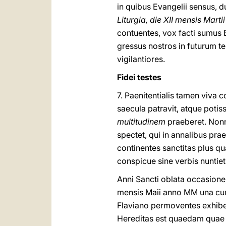
in quibus Evangelii sensus,
Liturgia, die XII mensis Mart
contuentes, vox facti sumus 
gressus nostros in futurum t
vigilantiores.
Fidei testes
7. Paenitentialis tamen viva
saecula patravit, atque pot
multitudinem
praeberet. Nonnu
spectet, qui in annalibus prae
continentes sanctitas plus q
conspicue sine verbis nuntiet,
Anni Sancti oblata occasion
mensis Maii anno MM una cu
Flaviano permoventes exhib
Hereditas est quaedam quae n