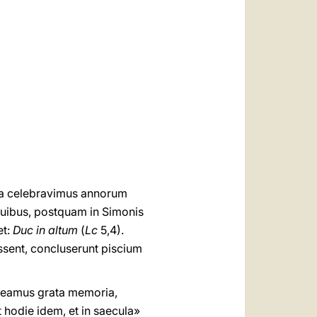
العربيّة
中文
LATINE
lia celebravimus annorum
quibus, postquam in Simonis
et:
Duc in altum
(
Lc
5,4).
issent, concluserunt piscium
eneamus grata memoria,
 hodie idem, et in saecula»