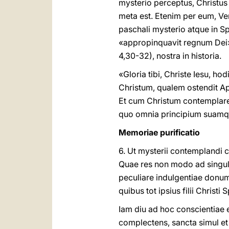
mysterio perceptus, Christu
meta est. Etenim per eum, V
paschali mysterio atque in S
«appropinquavit regnum Dei
4,30-32), nostra in historia.
«Gloria tibi, Christe Iesu, 
Christum, qualem ostendit Ap
Et cum Christum contemplarem
quo omnia principium suam
Memoriae purificatio
6. Ut mysterii contemplandi ca
Quae res non modo ad singulos
peculiare indulgentiae donu
quibus tot ipsius filii Christ
Iam diu ad hoc conscientiae
complectens, sancta simul et