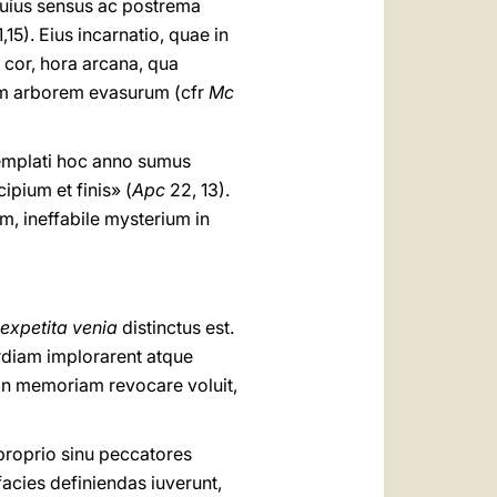
cuius sensus ac postrema
,15). Eius incarnatio, quae in
 cor, hora arcana, qua
am arborem evasurum (cfr
Mc
ntemplati hoc anno sumus
pium et finis» (
Apc
22, 13).
, ineffabile mysterium in
expetita venia
distinctus est.
ordiam implorarent atque
in memoriam revocare voluit,
proprio sinu peccatores
acies definiendas iuverunt,