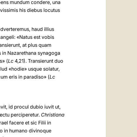
 habens mundum condere, una
vissimis his diebus locutus
adverteremus, haud illius
angeli: «Natus est vobis
ansierunt, at plus quam
us in Nazarethana synagoga
s» (
Lc
4,21). Transierunt duo
llud «hodie» usque solatur,
um eris in paradiso» (
Lc
 id procul dubio iuvit ut,
pectu perciperetur.
Christiana
l facere et sic Filii in
uo in humano divinoque