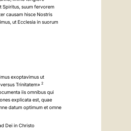
it Spiritus, suum fervorem
ter causam hisce Nostris
pimus, ut Ecclesia in suorum
iximus exoptavimus ut
2
dversus Trinitatem»
ocumenta iis omnibus qui
iones explicata est, quae
«omne datum optimum et omne
d Dei in Christo