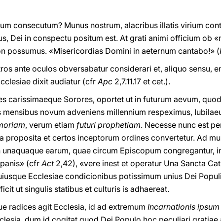
um consecutum? Munus nostrum, alacribus illatis virium con
bus, Dei in conspectu positum est. At grati animi officium ob 
on possumus. «Misericordias Domini in aeternum cantabo!» (
s ante oculos obversabatur considerari et, aliquo sensu, eno
clesiae dixit audiatur (cfr
Apc
2,7.11.17 et cet.).
res carissimaeque Sorores, oportet ut in futurum aevum, quod
s mensibus novum adveniens millennium respeximus, Iubila
emoriam
, verum etiam
futuri prophetiam
. Necesse nunc est p
tia proposita et certos inceptorum ordines convertetur. Ad 
In unaquaque earum, quae circum Episcopum congregantur, in 
panis» (cfr
Act
2,42), «vere inest et operatur Una Sancta Cath
 cuiusque Ecclesiae condicionibus potissimum unius Dei Popu
cit ut singulis statibus et culturis is adhaereat.
e radices agit Ecclesia, id ad extremum
Incarnationis ipsu
clesia, dum id cogitat quod Dei Populo hoc peculiari gratia