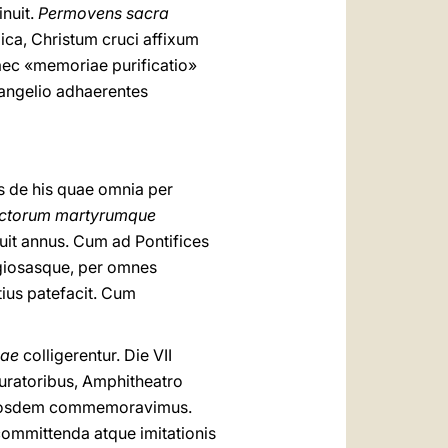
nuit.
Permovens sacra
lica, Christum cruci affixum
aec «memoriae purificatio»
vangelio adhaerentes
s de his quae omnia per
ctorum martyrumque
fuit annus. Cum ad Pontifices
ligiosasque, per omnes
tius patefacit. Cum
iae
colligerentur. Die VII
ratoribus, Amphitheatro
, eosdem commemoravimus.
committenda atque imitationis