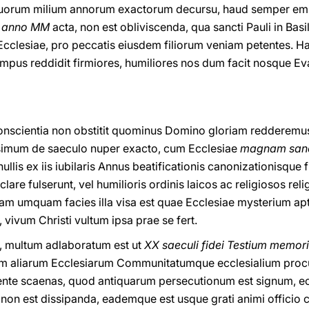
 duorum milium annorum exactorum decursu, haud semper emi
ii anno MM
acta, non est obliviscenda, qua sancti Pauli in Basi
Ecclesiae, pro peccatis eiusdem filiorum veniam petentes. H
empus reddidit firmiores, humiliores nos dum facit nosque E
 conscientia non obstitit quominus Domino gloriam redderemu
issimum de saeculo nuper exacto, cum Ecclesiae
magnam san
llis ex iis iubilaris Annus beatificationis canonizationisque 
clare fulserunt, vel humilioris ordinis laicos ac religiosos re
uam umquam facies illa visa est quae Ecclesiae mysterium ap
 vivum Christi vultum ipsa prae se fert.
e, multum adlaboratum est ut
XX saeculi fidei Testium memor
m aliarum Ecclesiarum Communitatumque ecclesialium procu
ente scaenas, quod antiquarum persecutionum est signum
on est dissipanda, eademque est usque grati animi officio 