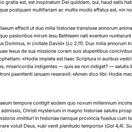
igio gratia est, est inopinatum Dei quiddam, qui, haud satis
atque postquam multifariam ac multis modis effatus est, «in no
ilaeum effecit ut duo milia historiae transiisse annorum anim
 quo pastoribus mirum Iesu Bethleem nati eventum nuntiarunt 
us Dominus, in civitate David» (
Lc
2,11). Duo milia annorum tr
uae Iesus de sua missione coram suis stupentibus concivib
rophetiam: «Hodie impleta est haec Scriptura in auribus vestri
, misericordia indigentes — quis ea non indiget? — salutis i
roni paenitenti ianuam reseravit: «Amen dico tibi: Hodie mec
eum tempore contigit eodem quo novum millennium incohavit,
s admissis, Christi mysterium in magno historiae salutis pros
istoria innititur
! In historiae namque provincia foedus cum Israe
are voluit Deus, «ubi venit plenitudo temporis» (
Gal
4,4). S