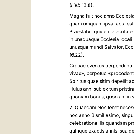
(
Heb
13,8).
Magna fuit hoc anno Ecclesi
quam umquam ipsa facta est 
Praestabili quidem alacritat
in unaquaque Ecclesia locali,
unusque mundi Salvator, Ecc
16,22).
Gratiae eventus perpendi non
vivae», perpetuo «procedent
Spiritus quae sitim depellit a
Huius anni sub exitum prist
quoniam bonus, quoniam in s
2. Quaedam Nos tenet necess
hoc anno Bismillesimo, singul
celebratione illa quandam pro
quinque exactis annis, sua d