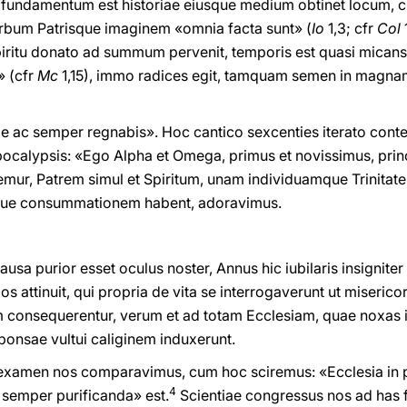
s fundamentum est historiae eiusque medium obtinet locum, 
erbum Patrisque imaginem «omnia facta sunt» (
Io
1,3; cfr
Col
1
piritu donato ad summum pervenit, temporis est quasi micans
» (cfr
Mc
1,15), immo radices egit, tamquam semen in magn
hodie ac semper regnabis». Hoc cantico sexcenties iterato co
ocalypsis: «Ego Alpha et Omega, primus et novissimus, princi
ur, Patrem simul et Spiritum, unam individuamque Trinitatem
que consummationem habent, adoravimus.
usa purior esset oculus noster, Annus hic iubilaris insigniter
 attinuit, qui propria de vita se interrogaverunt ut miseric
m consequerentur, verum et ad totam Ecclesiam, quae noxas 
i Sponsae vultui caliginem induxerunt.
 examen nos comparavimus, cum hoc sciremus: «Ecclesia in 
4
 semper purificanda» est.
Scientiae congressus nos ad has f