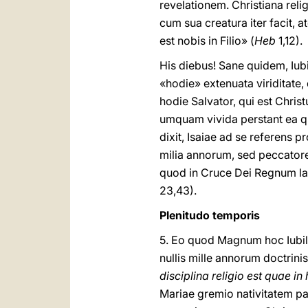
revelationem. Christiana rel
cum sua creatura iter facit, 
est nobis in Filio» (
Heb
1,12).
His diebus
! Sane quidem, Iub
«hodie» extenuata viriditate,
hodie Salvator, qui est Christ
umquam vivida perstant ea q
dixit, Isaiae ad se referens p
milia annorum, sed peccatores
quod in Cruce Dei Regnum lat
23,43).
Plenitudo temporis
5. Eo quod Magnum hoc Iubila
nullis mille annorum doctrini
disciplina religio est quae in h
Mariae gremio nativitatem par