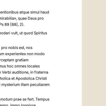
tentionibus atque simul haud
«mirabilia», quae Deus pro
Ps
89 [88], 2).
dari vult, ut quod Spiritus
 pro nobis est, nos
eum experientes non modo
erceptam gratiam
munus hoc omnes locales
Verbi auditione, in fraterna
olica et Apostolica Christi
li mysterium illam peculiarem
m motum
prae se fert. Tempus
e anno, immo longiore