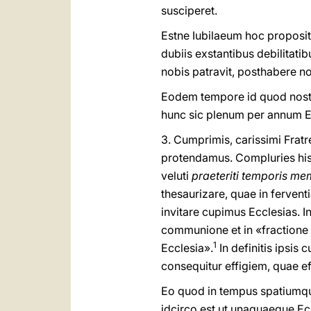
susciperet.
Estne Iubilaeum hoc proposit
dubiis exstantibus debilitati
nobis patravit, posthabere n
Eodem tempore id quod nostro
hunc sic plenum per annum Ec
3. Cumprimis, carissimi Frat
protendamus. Compluries hi
veluti
praeteriti temporis m
thesaurizare, quae in ferven
invitare cupimus Ecclesias. 
communione et in «fractione 
1
Ecclesia».
In definitis ipsis
consequitur effigiem, quae effi
Eo quod in tempus spatiumqu
idcirco est ut unaquaeque Ec