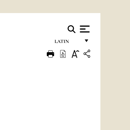
LATIN
FRANÇAIS
ENGLISH
ITALIANO
PORTUGUÊS
ESPAÑOL
DEUTSCH
POLSKI