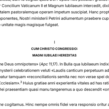
r Concilium Vaticanum II et Magnum Iubilaeum intercedit, dix
iritalem pastoralemque operam impetum suscipiat. Hanc prop
 imponentes, Nostri ministerii Petrini adiumentum praebere cu
e unitate magis magisque fulgeat.
I
CUM CHRISTO CONGRESSIO:
MAGNI IUBILAEI HEREDITAS
ine Deus omnipotens» (
Apc
11,17). In Bulla qua Iubilaeum ind
mysterii celebrationem veluti «Laudis canticum perpetuum a
atur tamquam «reconciliationis semita nec non verae spei d
3
Ecclesiam».
Huius gratiae anni experientia vitales ad has rat
t Dei praesentiam quasi manu tangeremus a quo descendit 
one
cogitamus. Hinc nempe omnis fidei vera responsio oritur a