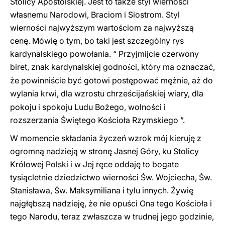
Stolicy Apostolskiej. Jest to także styl wierności
własnemu Narodowi, Braciom i Siostrom. Styl
wierności najwyższym wartościom za najwyższą
cenę. Mówię o tym, bo taki jest szczególny rys
kardynalskiego powołania. “ Przyjmijcie czerwony
biret, znak kardynalskiej godn
o
ci, który ma oznaczać,
ś
że powinniście być gotowi postępować mężnie, aż do
wylania krwi, dla wzrostu chrześcija
skiej wiary, dla
ń
pokoju i spokoju Ludu Bożego, wolności i
rozszerzania Świętego Kościoła Rzymskiego ”.
W momencie składania życzeń wzrok mój kieruję z
ogromną nadzieją w stronę Jasnej Góry, ku Stolicy
Królowej Polski i w Jej ręce oddaję to bogate
tysiącletnie dziedzictwo wierności Św. Wojciecha, Św.
Stanisława, Św. Maksymiliana i tylu innych. Żywię
najgłębszą nadzieję, że nie opuści Ona tego Kościoła i
tego Narodu, teraz zwłaszcza w trudnej jego godzinie,