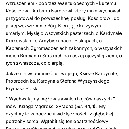
wzruszeniem - poprzez Was tu obecnych - ku temu
Kościołowi i ku temu Narodowi, który mnie wychował i
przygotował do powszechnej posługi Kościołowi, do
jakiej wezwał mnie Bóg. Kieruję je ku żywym i
umarłym. Myślę o wszystkich pasterzach, o Kardynale
Krakowskim, o Arcybiskupach i Biskupach, o
Kapłanach, Zgromadzeniach zakonnych, o wszystkich
moich Braciach i Siostrach na naszej ojczystej ziemi, o
tych zwłaszcza, co cierpią.
Jakże nie wspomni
e
ć tu Twojego, Księże Kardynale,
Proprzednika, Kardynała Stefana Wyszyńskiego,
Prymasa Polski.
“ Wychwalajmy mężów sławnich i ojców naszych ”
mówi Księga Mądrości Syracha
(
Sir
. 44, 1)
. My
czynimy to w poczuciu wdzięczności i z głębokiej
potrzeby serca. Wgtębit się ten opatrznościowy
Pasterz współczesnych pokoleń w naszej Ojczyźnie