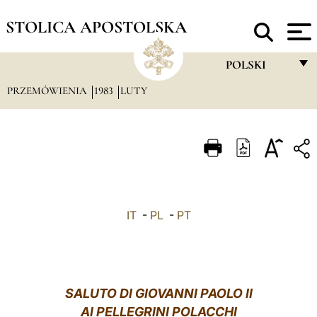
STOLICA APOSTOLSKA
POLSKI
PRZEMÓWIENIA
1983
LUTY
FRANÇAIS
ENGLISH
ITALIANO
PORTUGUÊS
ESPAÑOL
IT
-
PL
-
PT
DEUTSCH
POLSKI
العربيّة
SALUTO
DI GIOVANNI PAOLO II
AI PELLEGRINI POLACCHI
中文