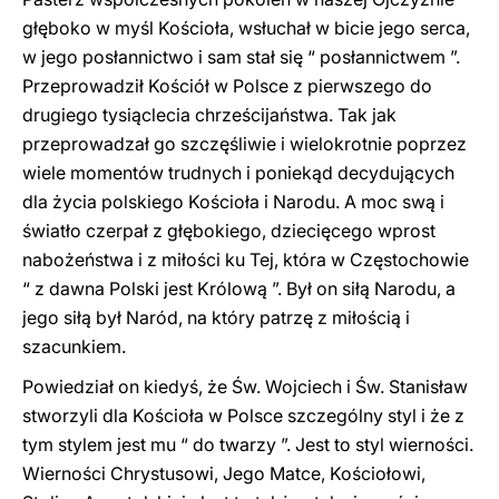
głęboko w myśl Kościoła, wsłuchał w bicie jego serca,
w jego posłannictwo i sam stał się “ posłannictwem ”.
Przeprowadził Kościół w
P
olsce z pierwszego do
drugiego tysiąclecia chrześcijaństwa. Tak jak
przeprowadzał go szczęśliwie i wielokrotnie poprzez
wiele momentów trudnych i poniekąd decydujących
dla życia polskiego Kościoła i Narodu. A moc swą i
światło czerpał z głębokiego, dziecięcego wprost
nabożeństwa i z miłości ku Tej, która w Częstochowie
“ z dawna Polski jest Królową ”. Był on siłą Narodu, a
jego siłą był Naród, na który patrzę z miłością i
szacunkiem.
Powiedział on kiedyś, że Św. Wojciech i Św. Stanisław
stworzyli dla Kościoła w Polsce szczególny styl i że z
tym stylem jest mu “ do twarzy ”. Jest to styl wierności.
Wierności Chrystusowi, Jego Matce, Kościołowi,