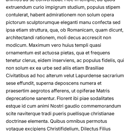
extruendum curio impigrum studium, populus stipem
contulerat, habent admirationem non solum opera
pictorum sculptorumque eleganti manu confecta sed
ipsa etiam struttura, qua, ob Romanicam, quam dicunt,
architectandi rationem, moli decus accrescit non
modicum. Maximum vero huius templi quasi
ornamentum est actuosa pietas, qua et frequens
tenetur clerus, eidem inserviens, ac populus fidelis, qui
non solum ex ea urbe sed aliis etiam Brasiliae
Civitatibus ad hoc alterum velut Lapurdense sacrarium
sese effundit, superna deposcens numera et
praesertim aegrotos afferens, ut opiferae Matris
deprecatione sanentur. Florent ibi piae sodalitates
estque id cum animi Nostri gaudio commemorandum
scite naviterque tradi pueris puellisque christianae
doctrinae elementa. Quibus omnibus permotus
votaque excipiens Christifidelium, Dilectus Filius