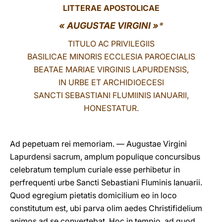
LITTERAE APOSTOLICAE
LATINE
« AUGUSTAE VIRGINI »
*
TITULO AC PRIVILEGIIS
BASILICAE MINORIS ECCLESIA PAROECIALIS
BEATAE MARIAE VIRGINIS LAPURDENSIS,
IN URBE ET ARCHIDIOECESI
SANCTI SEBASTIANI FLUMIINIS IANUARII,
HONESTATUR.
Ad pepetuam rei memoriam. — Augustae Virgini
Lapurdensi sacrum, amplum populique concursibus
celebratum templum curiale esse perhibetur in
perfrequenti urbe Sancti Sebastiani Fluminis Ianuarii.
Quod egregium pietatis domicilium eo in loco
constitutum est, ubi parva olim aedes Christifidelium
animos ad se convertebat. Hoc in tempio, ad quod