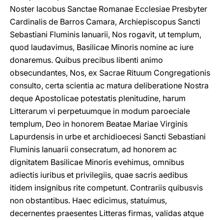
Noster Iacobus Sanctae Romanae Ecclesiae Presbyter
Cardinalis de Barros Camara, Archiepiscopus Sancti
Sebastiani Fluminis Ianuarii, Nos rogavit, ut templum,
quod laudavimus, Basilicae Minoris nomine ac iure
donaremus. Quibus precibus libenti animo
obsecundantes, Nos, ex Sacrae Rituum Congregationis
consulto, certa scientia ac matura deliberatione Nostra
deque Apostolicae potestatis plenitudine, harum
Litterarum vi perpetuumque in modum paroeciale
templum, Deo in honorem Beatae Mariae Virginis
Lapurdensis in urbe et archidioecesi Sancti Sebastiani
Fluminis Ianuarii consecratum, ad honorem ac
dignitatem Basilicae Minoris evehimus, omnibus
adiectis iuribus et privilegiis, quae sacris aedibus
itidem insignibus rite competunt. Contrariis quibusvis
non obstantibus. Haec edicimus, statuimus,
decernentes praesentes Litteras firmas, validas atque