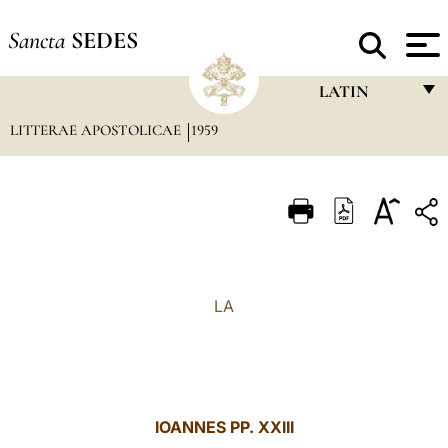
Sancta
SEDES
LATIN
LITTERAE APOSTOLICAE
1959
FRANÇAIS
ENGLISH
ITALIANO
PORTUGUÊS
ESPAÑOL
LA
DEUTSCH
POLSKI
العربيّة
IOANNES PP. XXIII
中文