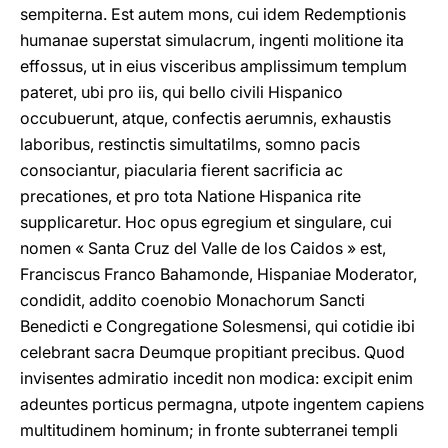
sempiterna. Est autem mons, cui idem Redemptionis
humanae superstat simulacrum, ingenti molitione ita
effossus, ut in eius visceribus amplissimum templum
pateret, ubi pro iis, qui bello civili Hispanico
occubuerunt, atque, confectis aerumnis, exhaustis
laboribus, restinctis simultatilms, somno pacis
consociantur, piacularia fierent sacrificia ac
precationes, et pro tota Natione Hispanica rite
supplicaretur. Hoc opus egregium et singulare, cui
nomen « Santa Cruz del Valle de los Caidos » est,
Franciscus Franco Bahamonde, Hispaniae Moderator,
condidit, addito coenobio Monachorum Sancti
Benedicti e Congregatione Solesmensi, qui cotidie ibi
celebrant sacra Deumque propitiant precibus. Quod
invisentes admiratio incedit non modica: excipit enim
adeuntes porticus permagna, utpote ingentem capiens
multitudinem hominum; in fronte subterranei templi