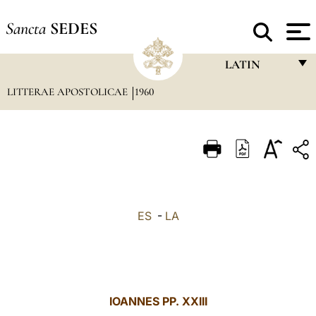
Sancta
SEDES
LATIN
LITTERAE APOSTOLICAE
1960
FRANÇAIS
ENGLISH
ITALIANO
PORTUGUÊS
ESPAÑOL
ES
-
LA
DEUTSCH
POLSKI
العربيّة
IOANNES PP. XXIII
中文