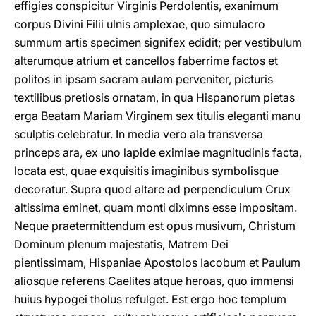
effigies conspicitur Virginis Perdolentis, exanimum
corpus Divini Filii ulnis amplexae, quo simulacro
summum artis specimen signifex edidit; per vestibulum
alterumque atrium et cancellos faberrime factos et
politos in ipsam sacram aulam perveniter, picturis
textilibus pretiosis ornatam, in qua Hispanorum pietas
erga Beatam Mariam Virginem sex titulis eleganti manu
sculptis celebratur. In media vero ala transversa
princeps ara, ex uno lapide eximiae magnitudinis facta,
locata est, quae exquisitis imaginibus symbolisque
decoratur. Supra quod altare ad perpendiculum Crux
altissima eminet, quam monti diximns esse impositam.
Neque praetermittendum est opus musivum, Christum
Dominum plenum majestatis, Matrem Dei
pientissimam, Hispaniae Apostolos Iacobum et Paulum
aliosque referens Caelites atque heroas, quo immensi
huius hypogei tholus refulget. Est ergo hoc templum