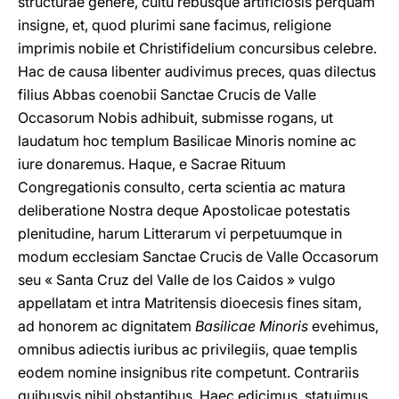
structurae genere, cultu rebusque artificiosis perquam
insigne, et, quod plurimi sane facimus, religione
imprimis nobile et Christifidelium concursibus celebre.
Hac de causa libenter audivimus preces, quas dilectus
filius Abbas coenobii Sanctae Crucis de Valle
Occasorum Nobis adhibuit, submisse rogans, ut
laudatum hoc templum Basilicae Minoris nomine ac
iure donaremus. Haque, e Sacrae Rituum
Congregationis consulto, certa scientia ac matura
deliberatione Nostra deque Apostolicae potestatis
plenitudine, harum Litterarum vi perpetuumque in
modum ecclesiam Sanctae Crucis de Valle Occasorum
seu « Santa Cruz del Valle de los Caidos » vulgo
appellatam et intra Matritensis dioecesis fines sitam,
ad honorem ac dignitatem
Basilicae Minoris
evehimus,
omnibus adiectis iuribus ac privilegiis, quae templis
eodem nomine insignibus rite competunt. Contrariis
quibusvis nihil obstantibus. Haec edicimus, statuimus,