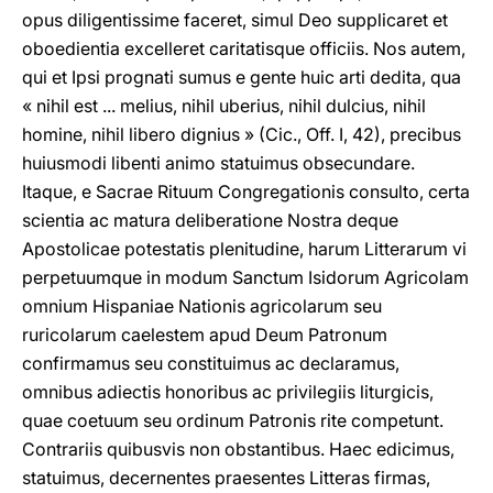
opus diligentissime faceret, simul Deo supplicaret et
oboedientia excelleret caritatisque officiis. Nos autem,
qui et Ipsi prognati sumus e gente huic arti dedita, qua
« nihil est ... melius, nihil uberius, nihil dulcius, nihil
homine, nihil libero dignius » (Cic., Off. I, 42), precibus
huiusmodi libenti animo statuimus obsecundare.
Itaque, e Sacrae Rituum Congregationis consulto, certa
scientia ac matura deliberatione Nostra deque
Apostolicae potestatis plenitudine, harum Litterarum vi
perpetuumque in modum Sanctum Isidorum Agricolam
omnium Hispaniae Nationis agricolarum seu
ruricolarum caelestem apud Deum Patronum
confirmamus seu constituimus ac declaramus,
omnibus adiectis honoribus ac privilegiis liturgicis,
quae coetuum seu ordinum Patronis rite competunt.
Contrariis quibusvis non obstantibus. Haec edicimus,
statuimus, decernentes praesentes Litteras firmas,