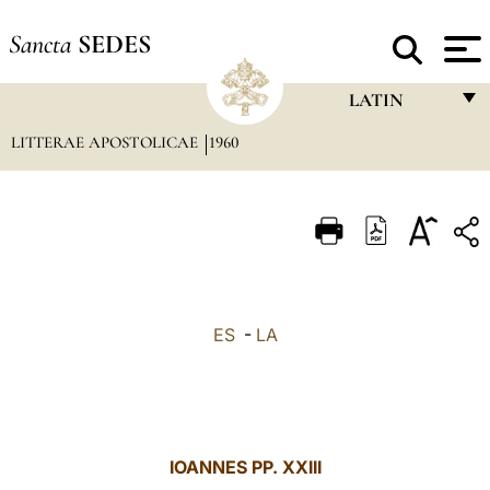
Sancta
SEDES
LATIN
LITTERAE APOSTOLICAE
1960
FRANÇAIS
ENGLISH
ITALIANO
PORTUGUÊS
ESPAÑOL
ES
-
LA
DEUTSCH
POLSKI
العربيّة
IOANNES PP. XXIII
中文