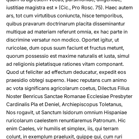
iustitiae magistra est » (Cic., Pro Rosc. 75). Haec autem
ars, tot cum virtutibus coniuncta, hisce temporibus,
quibus pravarum doctrinarum placita disseminantur
multique ad materiam referunt omnia, ex hac parte in
discrimine versatur non modico. Oportet igitur, ut
ruricolae, dum opus suum faciunt et fructus metunt,
quorum possessio est maxime naturalis et iusta, simul
ad religionis pietatisque rationes vitam componant.
Quod ut feliciter ad effectum deducatur, expedit eos
praesidio obtegi superno. Haec reputans cum animo
ac vota significans agricolarum coetus, Dilectus Filius
Noster Benricus Sanctae Romanae Ecclesiae Presbyter
Cardinalis Pla et Deniel, Archiepiscopus Toletanus,
Nos rogavit, ut Sanctum Isidorum omnium Hispaniae
ruricolarum caelestem renuntiaremus Patronum. Hic
enim Caeles, vir humilis et simplex, iis, qui terram
colunt, in exemplum praeluxit, quippe qui, cum ruri