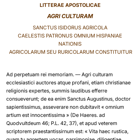
LITTERAE APOSTOLICAE
LATINE
AGRI CULTURAM
SANCTUS ISIDORUS AGRICOLA
CAELESTIS PATRONUS OMNIUM HISPANIAE
NATIONIS
AGRICOLARUM SEU RURICOLARUM CONSTITUITUR
Ad perpetuam rei memoriam. — Agri culturam
ecclesiastici auctores atque profani, etiam christianae
religionis expertes, summis laudibus efferre
consueverunt; de ea enim Sanctus Augustinus, doctor
sapientissimus, asseverare non dubitavit « omnium
artium est innocentissima » (De Haeres. ad
Quodvultdeum 46; P.L. 42, 37), et apud veterem
scriptorem praestantissirnum est: « Vita haec rustica,
quam tu agrestem vocas, parsimoniae, diligentiae,