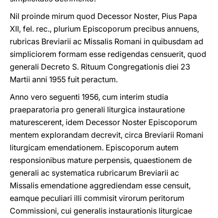
Nil proinde mirum quod Decessor Noster, Pius Papa
XII, fel. rec., plurium Episcoporum precibus annuens,
rubricas Breviarii ac Missalis Romani in quibusdam ad
simpliciorem formam esse redigendas censuerit, quod
generali Decreto S. Rituum Congregationis diei 23
Martii anni 1955 fuit peractum.
Anno vero seguenti 1956, cum interim studia
praeparatoria pro generali liturgica instauratione
maturescerent, idem Decessor Noster Episcoporum
mentem explorandam decrevit, circa Breviarii Romani
liturgicam emendationem. Episcoporum autem
responsionibus mature perpensis, quaestionem de
generali ac systematica rubricarum Breviarii ac
Missalis emendatione aggrediendam esse censuit,
eamque peculiari illi commisit virorum peritorum
Commissioni, cui generalis instaurationis liturgicae