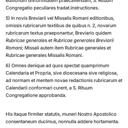
editionum uniformitatem praecavendam, S. Rituum
Congregatio peculiares tradat.instructiones.
5) In novis Breviarii vel Missalis Romani editionibus,
omissis rubricarum textibus de quibus n. 2, novarum
rubricarum textus praeponantur, Breviario quidem
Rubricae generale
s et
Rubricae generales Breviarii
Romani
; Missali autem item Rubricae generales et
Rubricae generales Missalis Romani.
6) Omnes denique ad quos spectat quamprimum
Calendaria et Propria, sive dioecesana sive religiosa,
ad normam et mentem novae redactionis rubricarum et
Calendarii conformari curent, a S. Rituum
Congregatione approbanda.
His itaque firmiter statutis, muneri Nostro Apostolico
consentaneum ducimus, nonnulla addere hortamenta.