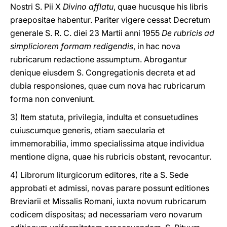
Nostri S. Pii X
Divino afflatu
, quae hucusque his libris
praepositae habentur. Pariter vigere cessat Decretum
generale S. R. C. diei 23 Martii anni 1955
De rubricis ad
simpliciorem formam redigendis
, in hac nova
rubricarum redactione assumptum. Abrogantur
denique eiusdem S. Congregationis decreta et ad
dubia responsiones, quae cum nova hac rubricarum
forma non conveniunt.
3) Item statuta, privilegia, indulta et consuetudines
cuiuscumque generis, etiam saecularia et
immemorabilia, immo specialissima atque individua
mentione digna, quae his rubricis obstant, revocantur.
4) Librorum liturgicorum editores, rite a S. Sede
approbati et admissi, novas parare possunt editiones
Breviarii et Missalis Romani, iuxta novum rubricarum
codicem dispositas; ad necessariam vero novarum