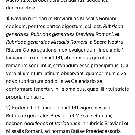
decernentes:
1) Navum rubricarum Breviarii ac Missalis Romani
codicem, per tres partes digestum, scilicet:
Rubricae
generales
,
Rubricae generales Breviarii Romani
, et
Rubricae generales Missalis Romani
, a Sacra Nostra
Rituum Congregatione mox evulgandum, inde a die 1
Ianuarii proximi anni 1961, ab omnibus qui ritum
romanum sequuntur, servandum esse praecipimus. Qui
vero alium ritum latinum observant, quamprimum sive
novo rubricarum codici, sive Calendario se
conformare tenentur, in iis omnibus, quae illi ritui stricte
propria non sunt.
2) Eodem die 1 Ianuarii anni 1961 vigere cessant
Rubricae generales Breviarii et Missalis Romani,
necnon
Additiones et Variationes
in rubricis Breviarii et
Missalis Romani, ad normam Bullae Praedecessoris