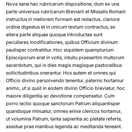
Nova sane hac rubricarum dispositione, dum ex una
parte universus rubricarum Breviarii et Missalis Romani
instructus in meliorem formam est redactus, clariore
ordine digestus et in unicum textum contractus, ex
altera parte aliquae quoque introductae sunt
peculiares modificationes, quibus Officium divinum
paulisper contrahitur. Hoc siquidem quamplurium
Episcoporum erat in votis, intuitu praesertim multorum
sacerdotum, qui in dies magis magisque pastoralibus
sollicitudinibus onerantur. Hos autem et omnes qui
Officio divino persolvendo tenentur, paterno hortamur
animo, ut si quid in eodem divino Officio breviatur, hoc
maiore diligentia ac devotione compensetur. Cum
porro lectio quoque sanctorum Patrum aliquantisper
quandoque minuatur, omnes enixe clericos hortamur,
ut volumina Patrum, tanta sapientia ac pietate referta,
assidue prae manibus legenda ac meditanda teneant.