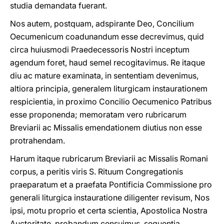
studia demandata fuerant.
Nos autem, postquam, adspirante Deo, Concilium
Oecumenicum coadunandum esse decrevimus, quid
circa huiusmodi Praedecessoris Nostri inceptum
agendum foret, haud semel recogitavimus. Re itaque
diu ac mature examinata, in sententiam devenimus,
altiora principia, generalem liturgicam instaurationem
respicientia, in proximo Concilio Oecumenico Patribus
esse proponenda; memoratam vero rubricarum
Breviarii ac Missalis emendationem diutius non esse
protrahendam.
Harum itaque rubricarum Breviarii ac Missalis Romani
corpus, a peritis viris S. Rituum Congregationis
praeparatum et a praefata Pontificia Commissione pro
generali liturgica instauratione diligenter revisum, Nos
ipsi, motu proprio et certa scientia, Apostolica Nostra
Auctoritate, probandum censuimus, sequentia