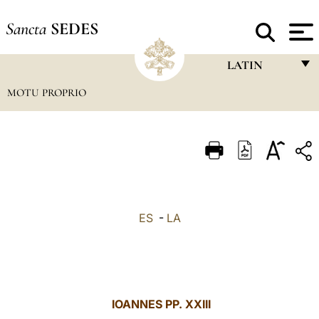
Sancta
SEDES
LATIN
MOTU PROPRIO
FRANÇAIS
ENGLISH
ITALIANO
PORTUGUÊS
ESPAÑOL
ES
-
LA
DEUTSCH
POLSKI
العربيّة
IOANNES PP. XXIII
中文