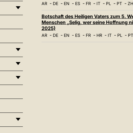
-
-
-
-
-
-
-
-
AR
DE
EN
ES
FR
IT
PL
PT
ZH
Botschaft des Heiligen Vaters zum 5. We
Menschen „Selig, wer seine Hoffnung nicht
2025)
-
-
-
-
-
-
-
-
AR
DE
EN
ES
FR
HR
IT
PL
P