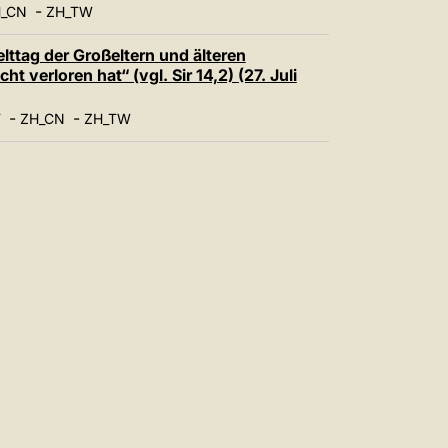
中文
-
_CN
ZH_TW
LATINE
lttag der Großeltern und älteren
 verloren hat“ (vgl. Sir 14,2) (27. Juli
-
-
T
ZH_CN
ZH_TW