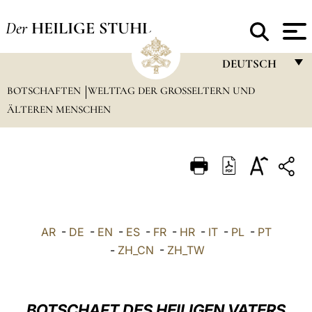
Der
HEILIGE STUHL
DEUTSCH
BOTSCHAFTEN
WELTTAG DER GROSSELTERN UND Ä
FRANÇAIS
LTEREN MENSCHEN
ENGLISH
ITALIANO
PORTUGUÊS
ESPAÑOL
DEUTSCH
AR
-
DE
-
EN
-
ES
-
FR
-
HR
-
IT
-
PL
-
PT
-
ZH_CN
-
ZH_TW
POLSKI
العربيّة
BOTSCHAFT DES HEILIGEN VATERS
中文