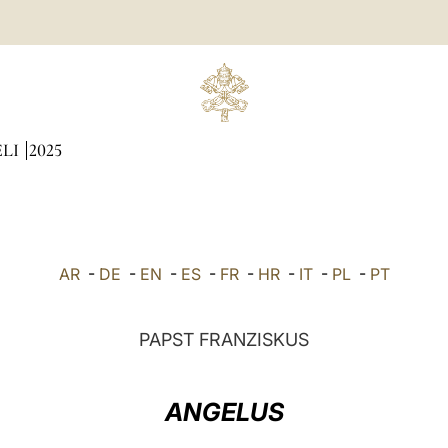
ÆLI
2025
AR
-
DE
-
EN
-
ES
-
FR
-
HR
-
IT
-
PL
-
PT
PAPST FRANZISKUS
ANGELUS