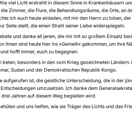
Wie viel Licht erstrahlt in diesem Sinne in Krankenhäusern u
n die Zimmer, die Flure, die Behandlungsräume, die Orte, an 
te ich euch heute einladen, mit mir den Herrn zu loben, der 
 Seite stellt, die einen Strahl seiner Liebe widerspiegeln.
ebete und danke all jenen, die mir mit so großem Einsatz beis
von ihnen sind heute hier ins »Gemelli« gekommen, um ihre Nä
b und hofft immer, euch zu begegnen.
en beten, besonders in den vom Krieg gezeichneten Ländern: i
yanmar, Sudan und der Demokratischen Republik Kongo.
ie aufgerufen ist, die geistliche Unterscheidung, die in der
te Entscheidungen umzusetzen. Ich danke dem Generalsekretar
drei Jahren auf diesem Weg begleiten wird.
hüten und uns helfen, wie sie Träger des Lichts und des Frie