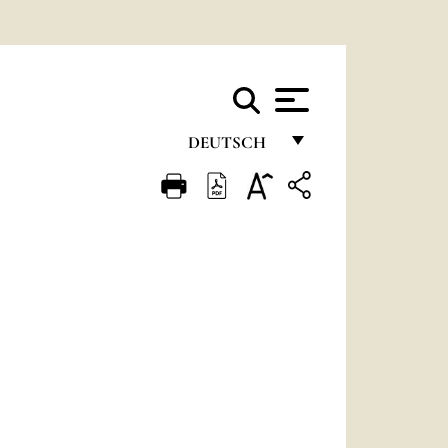
DEUTSCH
FRANÇAIS
ENGLISH
ITALIANO
PORTUGUÊS
ESPAÑOL
DEUTSCH
POLSKI