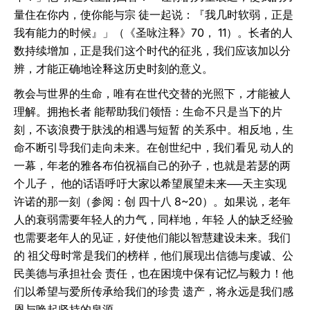
量住在你内，使你能与宗 徒一起说：『我几时软弱，正是
我有能力的时候』」（《圣咏注释》70， 11）。长者的人
数持续增加，正是我们这个时代的征兆，我们应该加以分
辨，才能正确地诠释这历史时刻的意义。
教会与世界的生命，唯有在世代交替的光照下，才能被人
理解。拥抱长者 能帮助我们领悟：生命不只是当下的片
刻，不该浪费于肤浅的相遇与短暂 的关系中。相反地，生
命不断引导我们走向未来。在创世纪中，我们看见 动人的
一幕，年老的雅各布伯祝福自己的孙子，也就是若瑟的两
个儿子， 他的话语呼吁大家以希望展望未来──天主实现
许诺的那一刻（参阅：创 四十八 8~20）。如果说，老年
人的衰弱需要年轻人的力气，同样地，年轻 人的缺乏经验
也需要老年人的见证，好使他们能以智慧建设未来。我们
的 祖父母时常是我们的榜样，他们展现出信德与虔诚、公
民美德与承担社会 责任，也在困境中保有记忆与毅力！他
们以希望与爱所传承给我们的珍贵 遗产，将永远是我们感
恩与唤起坚持的泉源。