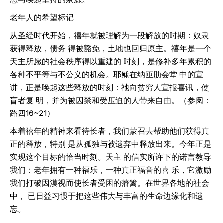
老年人的希望标记
从圣经时代开始，禧年就被理解为一段解放的时期：奴隶
获得释放，债务 得被豁免，土地也回归原主。禧年是一个
天主所愿的社会秩序得以重建的 时刻，是修补多年累积的
各种不平等与不公义的机会。耶稣在纳匝肋会堂 中的宣
讲，正是唤起这些释放的时刻：祂向贫穷人宣报喜讯，使
盲者复 明，并为被囚禁和受压迫的人带来自由。（参阅：
路四16~21）
本着禧年的精神来看待长者，我们蒙召去帮助他们获得真
正的释放，特别 是从孤独与被遗弃中释放出来。今年正是
实现这个目标的恰当时刻。天主 的信实所许下的诺言教导
我们：老年拥有一种福乐，一种真正福音的喜 乐，它激励
我们打破因漠视而使长者受困的藩篱。在世界各地的社会
中， 已日益习惯于把这些伟大与丰富的生命边缘化和遗
忘。