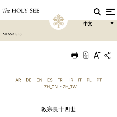
The
HOLY SEE
中文
MESSAGES
FRANÇAIS
ENGLISH
ITALIANO
PORTUGUÊS
ESPAÑOL
AR
-
DE
-
EN
-
ES
-
FR
-
HR
-
IT
-
PL
-
PT
DEUTSCH
-
ZH_CN
-
ZH_TW
POLSKI
العربيّة
教宗良十四世
中文