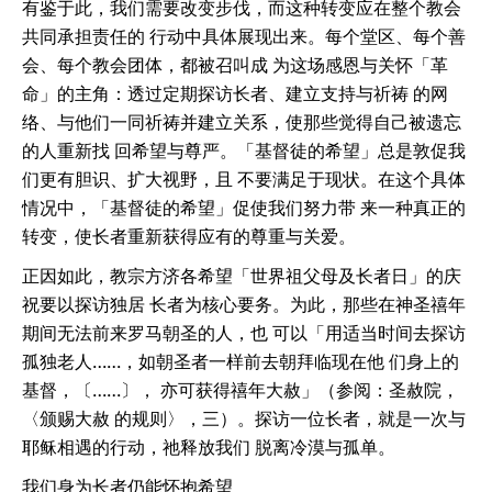
有鉴于此，我们需要改变步伐，而这种转变应在整个教会
共同承担责任的 行动中具体展现出来。每个堂区、每个善
会、每个教会团体，都被召叫成 为这场感恩与关怀「革
命」的主角：透过定期探访长者、建立支持与祈祷 的网
络、与他们一同祈祷并建立关系，使那些觉得自己被遗忘
的人重新找 回希望与尊严。「基督徒的希望」总是敦促我
们更有胆识、扩大视野，且 不要满足于现状。在这个具体
情况中，「基督徒的希望」促使我们努力带 来一种真正的
转变，使长者重新获得应有的尊重与关爱。
正因如此，教宗方济各希望「世界祖父母及长者日」的庆
祝要以探访独居 长者为核心要务。为此，那些在神圣禧年
期间无法前来罗马朝圣的人，也 可以「用适当时间去探访
孤独老人……，如朝圣者一样前去朝拜临现在他 们身上的
基督，〔……〕， 亦可获得禧年大赦」（参阅：圣赦院，
〈颁赐大赦 的规则〉，三）。探访一位长者，就是一次与
耶稣相遇的行动，祂释放我们 脱离冷漠与孤单。
我们身为长者仍能怀抱希望