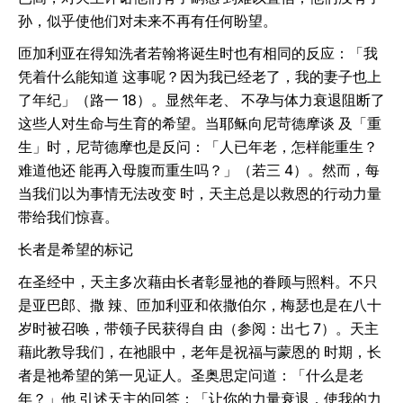
孙，似乎使他们对未来不再有任何盼望。
匝加利亚在得知洗者若翰将诞生时也有相同的反应：「我
凭着什么能知道 这事呢？因为我已经老了，我的妻子也上
了年纪」（路一 18）。显然年老、 不孕与体力衰退阻断了
这些人对生命与生育的希望。当耶稣向尼苛德摩谈 及「重
生」时，尼苛德摩也是反问：「人已年老，怎样能重生？
难道他还 能再入母腹而重生吗？」（若三 4）。然而，每
当我们以为事情无法改变 时，天主总是以救恩的行动力量
带给我们惊喜。
长者是希望的标记
在圣经中，天主多次藉由长者彰显祂的眷顾与照料。不只
是亚巴郎、撒 辣、匝加利亚和依撒伯尔，梅瑟也是在八十
岁时被召唤，带领子民获得自 由（参阅：出七 7）。天主
藉此教导我们，在祂眼中，老年是祝福与蒙恩的 时期，长
者是祂希望的第一见证人。圣奥思定问道：「什么是老
年？」他 引述天主的回答：「让你的力量衰退，使我的力