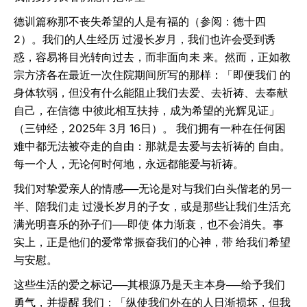
德训篇称那不丧失希望的人是有福的（参阅：德十四
2）。我们的人生经历 过漫长岁月，我们也许会受到诱
惑，容易将目光转向过去，而非面向未 来。然而，正如教
宗方济各在最近一次住院期间所写的那样：「即便我们 的
身体软弱，但没有什么能阻止我们去爱、去祈祷、去奉献
自己，在信德 中彼此相互扶持，成为希望的光辉见证」
（三钟经，2025年 3月 16日）。 我们拥有一种在任何困
难中都无法被夺走的自由：那就是去爱与去祈祷的 自由。
每一个人，无论何时何地，永远都能爱与祈祷。
我们对挚爱亲人的情感──无论是对与我们白头偕老的另一
半、陪我们走 过漫长岁月的子女，或是那些让我们生活充
满光明喜乐的孙子们──即使 体力渐衰，也不会消失。事
实上，正是他们的爱常常振奋我们的心神，带 给我们希望
与安慰。
这些生活的爱之标记──其根源乃是天主本身──给予我们
勇气，并提醒 我们：「纵使我们外在的人日渐损坏，但我