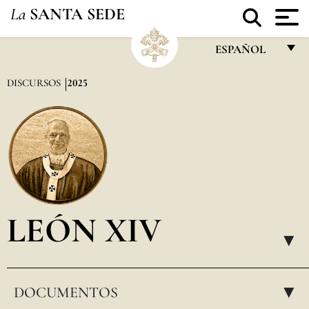
La
SANTA SEDE
ESPAÑOL
FRANÇAIS
DISCURSOS
2025
ENGLISH
ITALIANO
PORTUGUÊS
ESPAÑOL
DEUTSCH
LEÓN XIV
POLSKI
▸
العربيّة
DOCUMENTOS
中文
▸