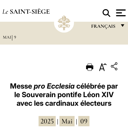
Le
SAINT-SIÈGE
FRANÇAIS
MAI
9
FRANÇAIS
ENGLISH
ITALIANO
PORTUGUÊS
ESPAÑOL
Messe
pro Ecclesia
célébrée par
le Souverain pontife Léon XIV
DEUTSCH
avec les cardinaux électeurs
POLSKI
العربيّة
2025
Mai
09
|
|
中文