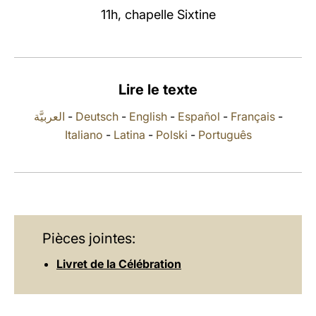
11h, chapelle Sixtine
LATINE
Lire le texte
العربيَّة
-
Deutsch
-
English
-
Español
-
Français
-
Italiano
-
Latina
-
Polski
-
Português
Pièces jointes:
Livret de la Célébration