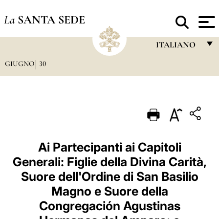
La
SANTA SEDE
ITALIANO
GIUGNO
30
FRANÇAIS
ENGLISH
ITALIANO
PORTUGUÊS
ESPAÑOL
Ai Partecipanti ai Capitoli
Generali: Figlie della Divina Carità,
DEUTSCH
Suore dell'Ordine di San Basilio
POLSKI
Magno e Suore della
العربيّة
Congregación Agustinas
中文