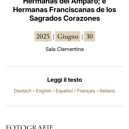
Hermanas del Amparo; e
Hermanas Franciscanas de los
LATINE
Sagrados Corazones
2025
Giugno
30
|
|
Sala Clementina
Leggi il testo
Deutsch
-
English
-
Español
-
Français
-
Italiano
FOTOGRAFIE