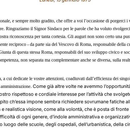
onale, e sempre molto gradito, che offre a voi l’occasione di porgerci i 
uore. Ringraziamo il Signor Sindaco per le parole che ha voluto rivolger
nostra riconoscenza per tanta cortesia. Gli auguri non sono certo una pur
ente reciproco - da parte sia del Vescovo di Roma, responsabile della cur
Giunta di questa stessa Roma, responsabili del suo sviluppo civico e soci
competenza, non separata ma complementare anche se diversa, sulla realtà,
cui dedicate le vostre attenzioni, coadiuvati dall’efficienza dei singol
Come già altre volte ne avemmo l’opportunità
a amministrazione.
 nostro rispettoso e cordiale interesse per l’attività che svolge
ompito ch’essa impone sembra richiedere sovrumane fatiche al
e realistica visione, come alla volontà, che è posta di fronte
ifficoltà di ogni genere, d’indole amministrativa e organizzat
 luogo delle scuole, degli ospedali, dell’urbanistica, della ci