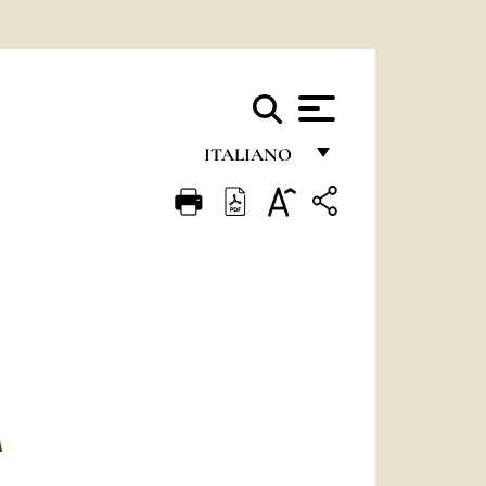
ITALIANO
FRANÇAIS
ENGLISH
ITALIANO
PORTUGUÊS
ESPAÑOL
DEUTSCH
A
POLSKI