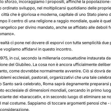
o sforzo, incoraggiamo i propositi, affinché la popolazione
o ordinato sviluppo, nel moltiplicarsi quotidiano delle propri
a città che è gloriosa e moderna, capitale di uno Stato pieno di
mpo il centro di una religione a raggio mondiale, quale è quell
ngelico per divino mandato, anche se affidato alle deboli f
Romano».
realtà ci pone nel dovere di esporvi con tutta semplicità due 
e vogliamo affidarvi in questo incontro.
 1975, in cui, secondo la millenaria consuetudine instaurata da
one del Giubileo. La cosa non è ancora ufficialmente delibe
anto, come dovrebbe normalmente avvenire. Ciò si dovrà deci
blemi ecclesiali, pastorali, organizzativi che una tale cele
nno Santo sarà celebrato, Roma saprà degnamente prepararsi 
o ecclesiale di dimensioni mondiali, cercando in primo luogo
iante dei «baraccati», e in secondo luogo di eliminare se non 
l mal costume. Sappiamo di toccare argomenti penosi che - 
a considerazione.