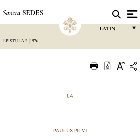
Sancta
SEDES
LATIN
EPISTULAE
1976
FRANÇAIS
ENGLISH
ITALIANO
PORTUGUÊS
ESPAÑOL
LA
DEUTSCH
POLSKI
العربيّة
PAULUS PP. VI
中文