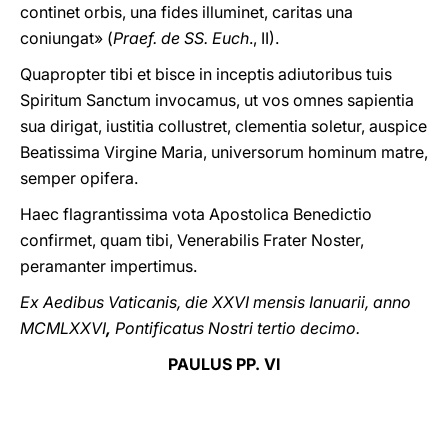
continet orbis, una fides illuminet, caritas una
coniungat» (
Praef. de SS. Euch
., II).
Quapropter tibi et bisce in inceptis adiutoribus tuis
Spiritum Sanctum invocamus, ut vos omnes sapientia
sua dirigat, iustitia collustret, clementia soletur, auspice
Beatissima Virgine Maria, universorum hominum matre,
semper opifera.
Haec flagrantissima vota Apostolica Benedictio
confirmet, quam tibi, Venerabilis Frater Noster,
peramanter impertimus.
Ex Aedibus Vaticanis, die XXVI
mensis Ianuarii, anno
MCMLXXVI
,
Pontificatus Nostri tertio decimo.
PAULUS PP. VI