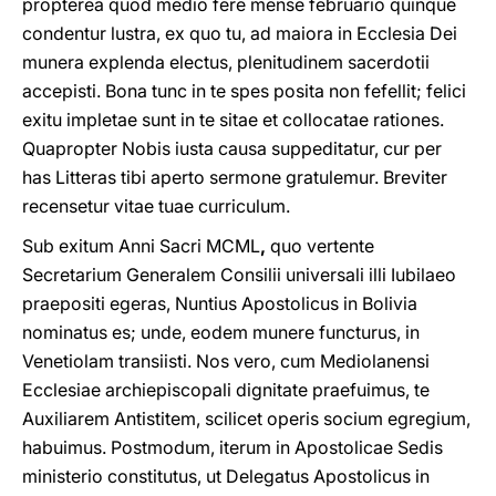
propterea quod medio fere mense februario quinque
condentur lustra, ex quo tu, ad maiora in Ecclesia Dei
munera explenda electus, plenitudinem sacerdotii
accepisti. Bona tunc in te spes posita non fefellit; felici
exitu impletae sunt in te sitae et collocatae rationes.
Quapropter Nobis iusta causa suppeditatur, cur per
has Litteras tibi aperto sermone gratulemur. Breviter
recensetur vitae tuae curriculum.
Sub exitum Anni Sacri MCML
,
quo vertente
Secretarium Generalem Consilii universali illi Iubilaeo
praepositi egeras, Nuntius Apostolicus in Bolivia
nominatus es; unde, eodem munere functurus, in
Venetiolam transiisti. Nos vero, cum Mediolanensi
Ecclesiae archiepiscopali dignitate praefuimus, te
Auxiliarem Antistitem, scilicet operis socium egregium,
habuimus. Postmodum, iterum in Apostolicae Sedis
ministerio constitutus, ut Delegatus Apostolicus in