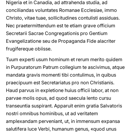
Nigeria et in Canadia, ad attrahenda studia, ad
conciliandas voluntates Romanae Ecclesiae, immo
Christo, vitae tuae, sollicitudines contulisti assiduas.
Nec praetermittendum est te etiam grave officium
Secretarii Sacrae Congregationis pro Gentium
Evangelizatione seu de Propaganda Fide alacriter
frugifereque obiisse.
Tuum experti usum hominum et rerum merito quidem
in Purpuratorum Patrum collegium te ascivimus, atque
mandata gravis momenti tibi contulimus, in quibus
praecipuum est Secretariatus pro non Christianis.
Haud parvus in expletione huius officii labor, at non
parvae molis opus, ad quod saecula lento cursu
transeuntia suspirant. Apparuit enim gratia Salvatoris
nostri omnibus hominibus, ut ad veritatem
amplexandam perveniant, ut, in immensum expansa
salutifera luce Verbi, humanum genus, «quod unus