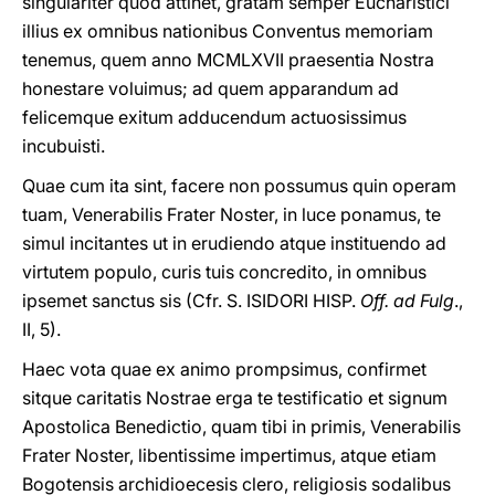
singulariter quod attinet, gratam semper Eucharistici
illius ex omnibus nationibus Conventus memoriam
tenemus, quem anno MCMLXVII
praesentia Nostra
honestare voluimus; ad quem apparandum ad
felicemque exitum adducendum actuosissimus
incubuisti.
Quae cum ita sint, facere non possumus quin operam
tuam, Venerabilis Frater Noster, in luce ponamus, te
simul incitantes ut in erudiendo atque instituendo ad
virtutem populo, curis tuis concredito, in omnibus
ipsemet sanctus sis (Cfr. S. ISIDORI HISP.
Off. ad Fulg
.,
II, 5).
Haec vota quae ex animo prompsimus, confirmet
sitque caritatis Nostrae erga te testificatio et signum
Apostolica Benedictio, quam tibi in primis, Venerabilis
Frater Noster, libentissime impertimus, atque etiam
Bogotensis archidioecesis clero, religiosis sodalibus