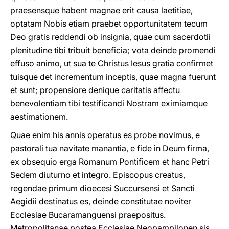
praesensque habent magnae erit causa laetitiae,
optatam Nobis etiam praebet opportunitatem tecum
Deo gratis reddendi ob insignia, quae cum sacerdotii
plenitudine tibi tribuit beneficia; vota deinde promendi
effuso animo, ut sua te Christus Iesus gratia confirmet
tuisque det incrementum inceptis, quae magna fuerunt
et sunt; propensiore denique caritatis affectu
benevolentiam tibi testificandi Nostram eximiamque
aestimationem.
Quae enim his annis operatus es probe novimus, e
pastorali tua navitate manantia, e fide in Deum firma,
ex obsequio erga Romanum Pontificem et hanc Petri
Sedem diuturno et integro. Episcopus creatus,
regendae primum dioecesi Succursensi et Sancti
Aegidii destinatus es, deinde constitutae noviter
Ecclesiae Bucaramanguensi praepositus.
Metropolitanae postea Ecclesiae Neopampilonen sis