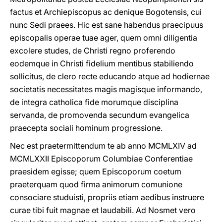
factus et Archiepiscopus ac denique Bogotensis, cui
nunc Sedi praees. Hic est sane habendus praecipuus
episcopalis operae tuae ager, quem omni diligentia
excolere studes, de Christi regno proferendo
eodemque in Christi fidelium mentibus stabiliendo
sollicitus, de clero recte educando atque ad hodiernae
societatis necessitates magis magisque informando,
de integra catholica fide morumque disciplina
servanda, de promovenda secundum evangelica
praecepta sociali hominum progressione.
Nec est praetermittendum te ab anno MCMLXIV
ad
MCMLXXII
Episcoporum Columbiae Conferentiae
praesidem egisse; quem Episcoporum coetum
praeterquam quod firma animorum comunione
consociare studuisti, propriis etiam aedibus instruere
curae tibi fuit magnae et laudabili. Ad Nosmet vero