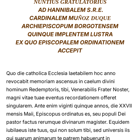
NUNTIUS GRATULATORIUS
AD HANNIBALEM S.R.E.
LATINE
CARDINALEM MU
ÑOZ DUQUE
ARCHIEPISCOPUM BORGOTENSEM
QUINQUE IMPLENTEM LUSTRA
EX QUO EPISCOPALEM ORDINATIONEM
ACCEPIT
Quo die
catholica Ecclesia Iaetabilem hoc anno
revocabit memoriam ascensus in caelum divini
hominum Redemptoris, tibi, Venerabilis Frater Noster,
magni vitae tuae eventus recordationem offeret
singularem. Ante enim viginti quinque annos, die XXVII
mensis Maii, Episcopus ordinatus es, seu populi Dei
pastor factus rerumque divinarum magister. Equidem
iubilaeus iste tuus, qui non solum tibi, sed universis iis
qui suarum animarum te patrem habuerunt in