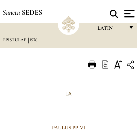
Sancta
SEDES
LATIN
EPISTULAE
1976
FRANÇAIS
ENGLISH
ITALIANO
PORTUGUÊS
ESPAÑOL
LA
DEUTSCH
POLSKI
العربيّة
PAULUS PP. VI
中文