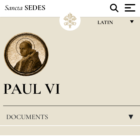
Sancta
SEDES
LATIN
FRANÇAIS
ENGLISH
ITALIANO
PORTUGUÊS
PAUL VI
ESPAÑOL
DEUTSCH
POLSKI
DOCUMENTS
▸
العربيّة
中文