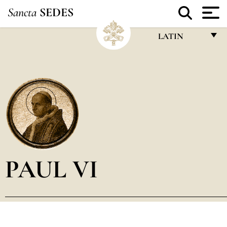
Sancta
SEDES
LATIN
FRANÇAIS
ENGLISH
ITALIANO
PORTUGUÊS
ESPAÑOL
DEUTSCH
PAUL VI
POLSKI
العربيّة
中文