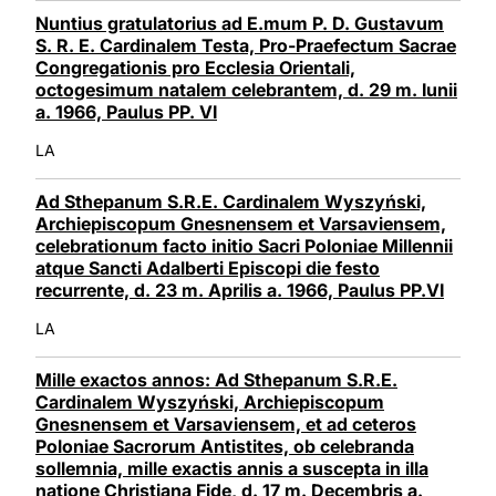
Nuntius gratulatorius ad E.mum P. D. Gustavum
S. R. E. Cardinalem Testa, Pro-Praefectum Sacrae
Congregationis pro Ecclesia Orientali,
octogesimum natalem celebrantem, d. 29 m. Iunii
a. 1966, Paulus PP. VI
LA
Ad Sthepanum S.R.E. Cardinalem Wyszyński,
Archiepiscopum Gnesnensem et Varsaviensem,
celebrationum facto initio Sacri Poloniae Millennii
atque Sancti Adalberti Episcopi die festo
recurrente, d. 23 m. Aprilis a. 1966, Paulus PP.VI
LA
Mille exactos annos: Ad Sthepanum S.R.E.
Cardinalem Wyszyński, Archiepiscopum
Gnesnensem et Varsaviensem, et ad ceteros
Poloniae Sacrorum Antistites, ob celebranda
sollemnia, mille exactis annis a suscepta in illa
natione Christiana Fide, d. 17 m. Decembris a.