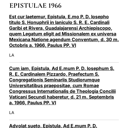
EPISTULAE 1966
LATINE
Est cur laetemur, Epistula, E.mo P. D. Iosepho
titulo S. Honuphrii in Ianiculo S. R. E. Cardinali
Garibi et Rivera, Guadalajarensi Archiepiscopo,
quem Legatum eligit ad Missionalem ex universa
Mexicana Natione agendum Conventum, d. 30 m.
Octobris a. 1966, Paulus PP. VI
LA
Cum iam, Epistula, Ad E.mum P. D. losephum S.
R. E. Cardinalem Pizzardo, Praefectum S.
Congregationis Seminariis Studiorumque
Universitatibus praepositae, cum Romae
Congressus Internationalis de Theologia Concilii
Vaticani Secundi haberetur, d. 21 m. Septembris
a. 1966, Paulus PP. VI
LA
Advolat sueto, Epistula, Ad E.mum P. D.