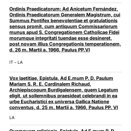
Ordinis Praedicatorum: Ad Anicetum Fernández,
Ordinis Praedicatorum Generalem Magistrum, cui
Summus Pontifex benevolentiae et gratulationis
sensus promit, cum antiquum Commissariorum
munus apud S. Congregationem Catholicae Fidei
morumque integritati tuendae esse desineret,
post novam illius Congregationis temperationem,
d. 26 m. Martii a. 1966, Paulus PP.VI
-
IT
LA
Vox laetitiae, Epistula, Ad E.mum P. D. Paulum
Mariam S. R. E. Cardinalem Richaud,
Archiepiscopum Burdigalensem, quem Legatum
eligit, ut sollemnibus praesideat celebrandi in ea
urbe Eucharistici ex universa Gallica Natione
conventus, d. 25 m. Martii a. 1966, Paulus PP. VI
LA
Quamquam religionis, Epistula, Ad E.mum P. D.