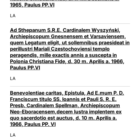
1965, Paulus PP.VI
LA
Ad Sthepanum S.R.E. Cardinalem Wyszyński,
Archiepiscopum Gnesnensem et Varsaviensem,
quem Legatum eligit, ut sollemnibus praesideat in
perillustri Mariali Czestochoviensi templo
peragendis, mille exactis annis a suscepta in
Polonia Christiana Fide, d. 30 m. Aprilis a. 1966,
Paulus PP.VI
LA
Benevolentiae caritas, Epistula, Ad E.mum P. D.
Franciscum titulo SS. Ioannis et Pauli S. R. E.
Presb. Cardinalem Spellman, Archiepiscopum
Neo-Eboracensem,decem lustra implentem ex
quo sacerdotio est auctus, d. 10 m. Aprilis a.
1966, Paulus PP. VI
LA