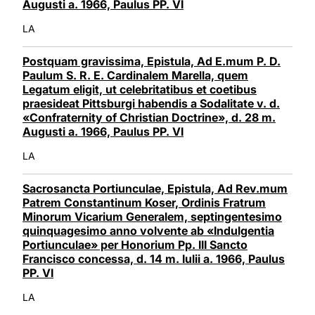
Augusti a. 1966, Paulus PP. VI
LA
Postquam gravissima, Epistula, Ad E.mum P. D.
Paulum S. R. E. Cardinalem Marella, quem
Legatum eligit, ut celebritatibus et coetibus
praesideat Pittsburgi habendis a Sodalitate v. d.
«Confraternity of Christian Doctrine», d. 28 m.
Augusti a. 1966, Paulus PP. VI
LA
Sacrosancta Portiunculae, Epistula, Ad Rev.mum
Patrem Constantinum Koser, Ordinis Fratrum
Minorum Vicarium Generalem, septingentesimo
quinquagesimo anno volvente ab «Indulgentia
Portiunculae» per Honorium Pp. III Sancto
Francisco concessa, d. 14 m. Iulii a. 1966, Paulus
PP. VI
LA