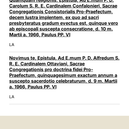
Carolum S. R. E. Cardinalem Confalonieri, Sacrae
Congregationis Consistorialis Pro-Praefectum,
decem lustra implentem, ex quo ad sacri
presbyteratus gradum evectus est, quinque vero
ab episcopali suscepta consecratione, d. 10 m.
Martii a. 1966, Paulus PP. VI
LA
Novimus te, Epistula, Ad E.mum P. D. Alfredum S.
R. E. Cardinalem Ottaviani, Sacrae
Congregationis pro doctrina fidei Pro-
Praefectum, quinquagesimum exactum annum a
suscepto sacerdotio celebraturum, d. 9 m. Martii
a. 1966, Paulus PP. VI
LA