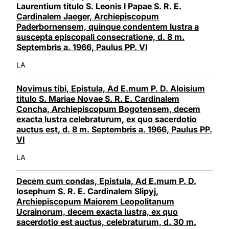
Laurentium titulo S. Leonis I Papae S. R. E.
Cardinalem Jaeger, Archiepiscopum
Paderbornensem, quinque condentem lustra a
suscepta episcopali consecratione, d. 8 m.
Septembris a. 1966, Paulus PP. VI
LA
Novimus tibi, Epistula, Ad E.mum P. D. Aloisium
titulo S. Mariae Novae S. R. E. Cardinalem
Concha, Archiepiscopum Bogotensem, decem
exacta lustra celebraturum, ex quo sacerdotio
auctus est, d. 8 m. Septembris a. 1966, Paulus PP.
VI
LA
Decem cum condas, Epistula, Ad E.mum P. D.
Iosephum S. R. E. Cardinalem Slipyj,
Archiepiscopum Maiorem Leopolitanum
Ucrainorum, decem exacta lustra, ex quo
sacerdotio est auctus, celebraturum, d. 30 m.