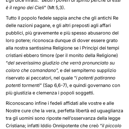
Egli dice infatti: “
Beati i poveri di spirito perché di essi
è il regno dei Cieli
” (Mt 5,3).
Tutto il popolo fedele sappia anche che gli antichi Re
delle nazioni pagane, e gli altri preposti agli affari
pubblici, più gravemente e più spesso abusarono del
loro potere; riconosca dunque di dover essere grato
alla nostra santissima Religione se i Principi dei tempi
cristiani ebbero timore (per il monito della Religione)
“
del severissimo giudizio che verrà pronunciato su
coloro che comandano
”, e del sempiterno supplizio
riservato ai peccatori, nel quale “
i potenti patiranno
potenti tormenti
” (Sap 6,6-7), e quindi governano con
più giustizia e clemenza i popoli soggetti.
Riconoscano infine i fedeli affidati alle vostre e alle
Nostre cure che la vera, perfetta libertà ed uguaglianza
tra gli uomini sono riposte nell’osservanza della legge
Cristiana; infatti Iddio Onnipotente che creò “
il piccolo