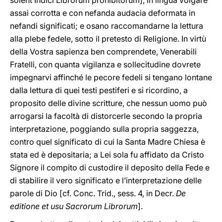
solent Indici Librorum prohibitorum], in lingua volgare
assai corrotta e con nefanda audacia deformata in
nefandi significati; e osano raccomandarne la lettura
alla plebe fedele, sotto il pretesto di Religione. In virtù
della Vostra sapienza ben comprendete, Venerabili
Fratelli, con quanta vigilanza e sollecitudine dovrete
impegnarvi affinché le pecore fedeli si tengano lontane
dalla lettura di quei testi pestiferi e si ricordino, a
proposito delle divine scritture, che nessun uomo può
arrogarsi la facoltà di distorcerle secondo la propria
interpretazione, poggiando sulla propria saggezza,
contro quel significato di cui la Santa Madre Chiesa è
stata ed è depositaria; a Lei sola fu affidato da Cristo
Signore il compito di custodire il deposito della Fede e
di stabilire il vero significato e l’interpretazione delle
parole di Dio [cf. Conc. Trid., sess. 4, in Decr.
De
editione et usu Sacrorum Librorum
].