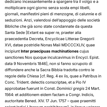
dedicano incessantemente a spargere tra il volgo e a
moltiplicare ogni giorno senza sosta empi libelli,
giornali, manifestini pieni di menzogne, di calunnie e di
seduzioni. Anzi, valendosi dell’appoggio delle società
Bibliche che già sono state condannate da questa
Santa Sede [Extant ea super re, praeter alia
praecedentia Decreta, Encyclicae Litterae Gregorii
XVI, datae postridie Nonas Maii MDCCCXLIV, quae
incipiunt
Inter praecipuas machinationes
cujus
sanctiones Nos quoque inculcavimus in Encycl. Epist.
data 9 Novembris 1846], non si fanno scrupolo di
diffondere anche la Sacra Bibbia tradotta contro le
regole della Chiesa [cf. Reg. 4 ex iis, quae a Patribus in
Conc. Trident. delectis conscriptae, et a Pio IV
approbatae fuerunt in Const.
Dominici gregis
24 Mart.
1564: et additionem eidem factam a Congr. Indicis,
auctoritate Bened. XIV. 17 Jun. 1757 – quae praemitti