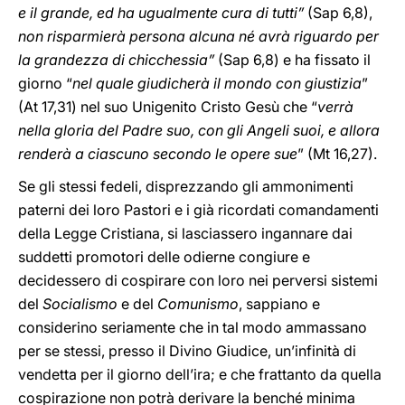
e il grande, ed ha ugualmente cura di tutti”
(Sap 6,8),
non risparmierà persona alcuna né avrà riguardo per
la grandezza di chicchessia”
(Sap 6,8) e ha fissato il
giorno “
nel quale giudicherà il mondo con giustizia
”
(At 17,31) nel suo Unigenito Cristo Gesù che “
verrà
nella gloria del Padre suo, con gli Angeli suoi, e allora
renderà a ciascuno secondo le opere sue
” (Mt 16,27).
Se gli stessi fedeli, disprezzando gli ammonimenti
paterni dei loro Pastori e i già ricordati comandamenti
della Legge Cristiana, si lasciassero ingannare dai
suddetti promotori delle odierne congiure e
decidessero di cospirare con loro nei perversi sistemi
del
Socialismo
e del
Comunismo
, sappiano e
considerino seriamente che in tal modo ammassano
per se stessi, presso il Divino Giudice, un’infinità di
vendetta per il giorno dell’ira; e che frattanto da quella
cospirazione non potrà derivare la benché minima