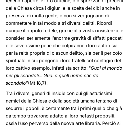
tenendo aperte le loro officine, o disprezzano i precetti
della Chiesa circa i digiuni e la scelta dei cibi anche in
presenza di molta gente, o non si vergognano di
commettere in tal modo altri diversi delitti. Ricordi
dunque il popolo fedele, grazie alla vostra insistenza, e
consideri seriamente l’enorme gravità di siffatti peccati
e le severissime pene che colpiranno i loro autori sia
per la reità propria di ciascun delitto, sia per il pericolo
spirituale in cui pongono i loro fratelli col contagio del
loro cattivo esempio. Infatti sta scritto: “
Guai al mondo
per gli scandali... Guai a quell’uomo che dà
scandalo
”(Mt 18,7).
Tra i diversi generi di insidie con cui gli astutissimi
nemici della Chiesa e della società umana tentano di
sedurre i popoli, è certamente tra i primi quello che già
da tempo trovarono adatto ai loro nefasti propositi,
ossia l’uso perverso della nuova arte libraria. Perciò si