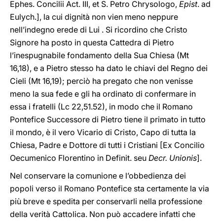
Ephes. Concilii Act. III, et S. Petro Chrysologo,
Epist
. ad
Eulych.], la cui dignità non vien meno neppure
nell’indegno erede di Lui . Si ricordino che Cristo
Signore ha posto in questa Cattedra di Pietro
l’inespugnabile fondamento della Sua Chiesa (Mt
16,18), e a Pietro stesso ha dato le chiavi del Regno dei
Cieli (Mt 16,19); perciò ha pregato che non venisse
meno la sua fede e gli ha ordinato di confermare in
essa i fratelli (Lc 22,51.52), in modo che il Romano
Pontefice Successore di Pietro tiene il primato in tutto
il mondo, è il vero Vicario di Cristo, Capo di tutta la
Chiesa, Padre e Dottore di tutti i Cristiani [Ex Concilio
Oecumenico Florentino in Definit. seu
Decr. Unionis
].
Nel conservare la comunione e l’obbedienza dei
popoli verso il Romano Pontefice sta certamente la via
più breve e spedita per conservarli nella professione
della verità Cattolica. Non può accadere infatti che