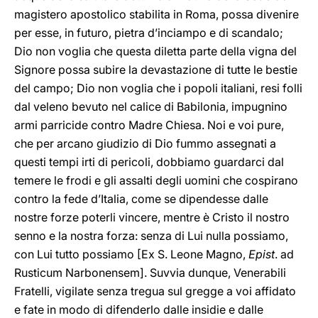
magistero apostolico stabilita in Roma, possa divenire
per esse, in futuro, pietra d’inciampo e di scandalo;
Dio non voglia che questa diletta parte della vigna del
Signore possa subire la devastazione di tutte le bestie
del campo; Dio non voglia che i popoli italiani, resi folli
dal veleno bevuto nel calice di Babilonia, impugnino
armi parricide contro Madre Chiesa. Noi e voi pure,
che per arcano giudizio di Dio fummo assegnati a
questi tempi irti di pericoli, dobbiamo guardarci dal
temere le frodi e gli assalti degli uomini che cospirano
contro la fede d’Italia, come se dipendesse dalle
nostre forze poterli vincere, mentre è Cristo il nostro
senno e la nostra forza: senza di Lui nulla possiamo,
con Lui tutto possiamo [Ex S. Leone Magno,
Epist
. ad
Rusticum Narbonensem]. Suvvia dunque, Venerabili
Fratelli, vigilate senza tregua sul gregge a voi affidato
e fate in modo di difenderlo dalle insidie e dalle