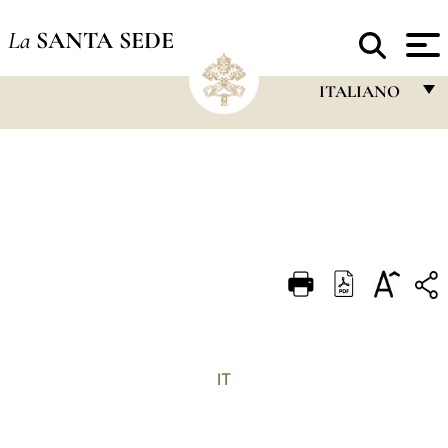
La
SANTA SEDE
ITALIANO
FRANÇAIS
ENGLISH
ITALIANO
PORTUGUÊS
ESPAÑOL
DEUTSCH
POLSKI
IT
العربيّة
中文