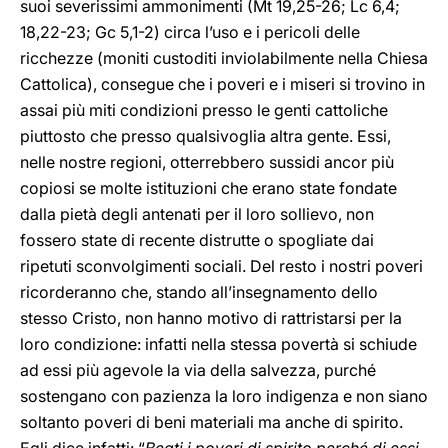
suoi severissimi ammonimenti (Mt 19,25-26; Lc 6,4;
18,22-23; Gc 5,1-2) circa l’uso e i pericoli delle
ricchezze (moniti custoditi inviolabilmente nella Chiesa
Cattolica), consegue che i poveri e i miseri si trovino in
assai più miti condizioni presso le genti cattoliche
piuttosto che presso qualsivoglia altra gente. Essi,
nelle nostre regioni, otterrebbero sussidi ancor più
copiosi se molte istituzioni che erano state fondate
dalla pietà degli antenati per il loro sollievo, non
fossero state di recente distrutte o spogliate dai
ripetuti sconvolgimenti sociali. Del resto i nostri poveri
ricorderanno che, stando all’insegnamento dello
stesso Cristo, non hanno motivo di rattristarsi per la
loro condizione: infatti nella stessa povertà si schiude
ad essi più agevole la via della salvezza, purché
sostengano con pazienza la loro indigenza e non siano
soltanto poveri di beni materiali ma anche di spirito.