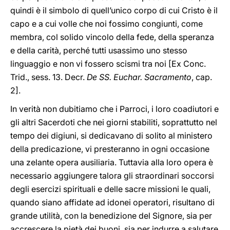
quindi è il simbolo di quell’unico corpo di cui Cristo è il
capo e a cui volle che noi fossimo congiunti, come
membra, col solido vincolo della fede, della speranza
e della carità, perché tutti usassimo uno stesso
linguaggio e non vi fossero scismi tra noi [Ex Conc.
Trid., sess. 13. Decr.
De SS. Euchar. Sacramento
, cap.
2].
In verità non dubitiamo che i Parroci, i loro coadiutori e
gli altri Sacerdoti che nei giorni stabiliti, soprattutto nel
tempo dei digiuni, si dedicavano di solito al ministero
della predicazione, vi presteranno in ogni occasione
una zelante opera ausiliaria. Tuttavia alla loro opera è
necessario aggiungere talora gli straordinari soccorsi
degli esercizi spirituali e delle sacre missioni le quali,
quando siano affidate ad idonei operatori, risultano di
grande utilità, con la benedizione del Signore, sia per
accrescere la pietà dei buoni, sia per indurre a salutare