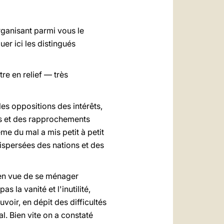
العربيّة
中文
organisant parmi vous le
LATINE
er ici les distingués
tre en relief — très
es oppositions des intérêts,
ts et des rapprochements
me du mal a mis petit à petit
ispersées des nations et des
s en vue de se ménager
 la vanité et l'inutilité,
uvoir, en dépit des difficultés
l. Bien vite on a constaté