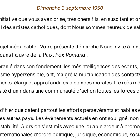
Dimanche 3 septembre 1950
nitiative que vous avez prise, très chers fils, en suscitant et 
l des artistes catholiques, dont Nous sommes heureux de salu
 sujet inépuisable ! Votre présente démarche Nous invite à met
dans l'
uvre de la Paix.
Pax Romana
!
œ
anlé dans son fondement, les mésintelligences des esprits, l
isme hypersensible, ont, malgré la multiplication des contac
ments, élargi et approfondi les distances morales. L'excès mê
ssité d'unir dans une communauté d'action toutes les forces d
 d'hier que datent partout les efforts persévérants et habile
es autres pays. Les évènements actuels en ont souligné, non pas
instabilité. Alors on s'est mis avec une louable ardeur à promo
internationales d'ordre politique, juridique, économique, socia