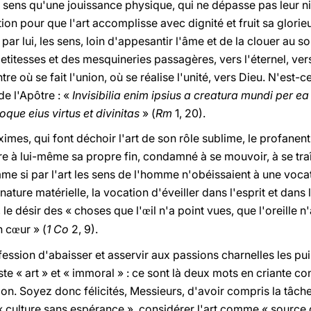
 sens qu'une jouissance physique, qui ne dépasse pas leur niv
ition pour que l'art accomplisse avec dignité et fruit sa glori
ar lui, les sens, loin d'appesantir l'âme et de la clouer au sol
etitesses et des mesquineries passagères, vers l'éternel, vers 
ntre où se fait l'union, où se réalise l'unité, vers Dieu. N'est-c
de l'Apôtre : «
Invisibilia enim ipsius a creatura mundi per ea
que eius virtus et divinitas
» (
Rm
1, 20).
mes, qui font déchoir l'art de son rôle sublime, le profanent et
être à lui-même sa propre fin, condamné à se mouvoir, à se tr
mme si par l'art les sens de l'homme n'obéissaient à une voca
nature matérielle, la vocation d'éveiller dans l'esprit et dan
 le désir des « choses que l'
il n'a point vues, que l'oreille 
œ
n c
ur » (
1 Co
2, 9).
œ
ofession d'abaisser et asservir aux passions charnelles les pui
ste « art » et « immoral » : ce sont là deux mots en criante con
on. Soyez donc félicités, Messieurs, d'avoir compris la tâche
 « culture sans espérance », considérer l'art comme « source