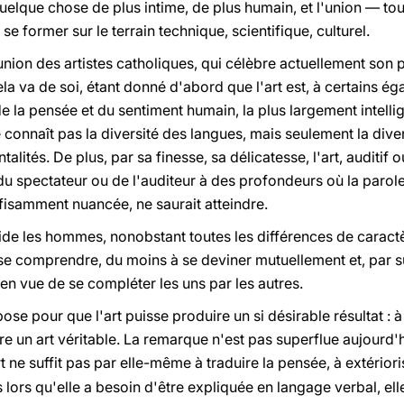
quelque chose de plus intime, de plus humain, et l'union — to
 former sur le terrain technique, scientifique, culturel.
l'union des artistes catholiques, qui célèbre actuellement son
a va de soi, étant donné d'abord que l'art est, à certains éga
de la pensée et du sentiment humain, la plus largement intellig
e connaît pas la diversité des langues, mais seulement la di
ités. De plus, par sa finesse, sa délicatesse, l'art, auditif 
té du spectateur ou de l'auditeur à des profondeurs où la parole,
ffisamment nuancée, ne saurait atteindre.
aide les hommes, nonobstant toutes les différences de caract
 à se comprendre, du moins à se deviner mutuellement et, par
en vue de se compléter les uns par les autres.
se pour que l'art puisse produire un si désirable résultat : à
tre un art véritable. La remarque n'est pas superflue aujourd'
t ne suffit pas par elle-même à traduire la pensée, à extériori
 lors qu'elle a besoin d'être expliquée en langage verbal, ell