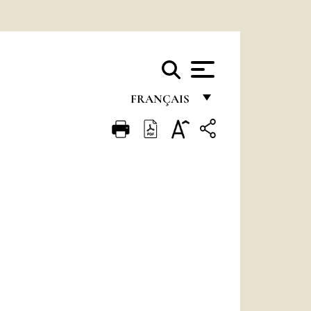
FRANÇAIS
FRANÇAIS
ENGLISH
ITALIANO
PORTUGUÊS
ESPAÑOL
DEUTSCH
POLSKI