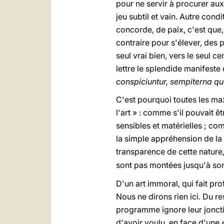
pour ne servir à procurer aux
jeu subtil et vain. Autre cond
concorde, de paix, c'est que, p
contraire pour s'élever, des p
seul vrai bien, vers le seul ce
lettre le splendide manifeste 
conspiciuntur, sempiterna quo
C'est pourquoi toutes les maxi
l'art » : comme s'il pouvait 
sensibles et matérielles ; co
la simple appréhension de la 
transparence de cette nature,
sont pas montées jusqu'à so
D'un art immoral, qui fait pr
Nous ne dirons rien ici. Du re
programme ignore leur joncti
d'avoir voulu, en face d'une