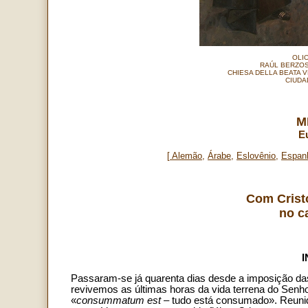
OLIO
RAÚL BERZOS
CHIESA DELLA BEATA V
CIUDA
M
E
[
Alemão
,
Árabe
,
Eslovênio
,
Espan
Com Crist
no c
Passaram-se já quarenta dias desde a imposição 
revivemos as últimas horas da vida terrena do Senh
«
consummatum est
– tudo está consumado». Reunid