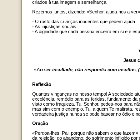
criados à tua imagem e semelhança.
Rezemos juntos, dizendo: «Senhor, ajuda-nos a ver»
- O rosto das crianças inocentes que pedem ajuda
- As injustiças sociais
- A dignidade que cada pessoa encerra em si e é es
Jesus c
«
Ao ser insultado, não respondia com insultos, 
Reflexão
Quantas vinganças no nosso tempo! A sociedade atu
excelência, remédio para as feridas, fundamento d
visto como fraqueza, Tu, Senhor, pedes-nos para nã
mas sim com o exemplo. Tu, a quem Te maltrata, r
verdadeira justiça nunca se pode basear no ódio e n
Oração
«Perdoa-lhes, Pai, porque não sabem o que fazem» 
da rejeição, do abandono, do sofrimento infligido po