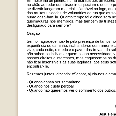
Em noite fria de janeiro, numa estrada dos arredore
no chão ao redor dum braseiro aqueciam o seu corp
se divertir lançaram material inflamável no fogo
das muitas unidades de voluntários de rua que as so
numa casa-família. Quanto tempo foi e ainda será 
queimaduras nos membros, mas também da tristeza 
desfigurado para sempre?
Oração
Senhor, agradecemos-Te pela presença de tantos nov
experiência do caminho, inclinando-se com amor e c
vive, cada noite, o medo e o pavor das trevas, da sol
não sabemos individuar quem passa necessidade, ve
nossos direitos e interesses, mas esquecemos os do
não ficar insensíveis às suas lágrimas, aos seus sof
encontrar-Te.
Rezemos juntos, dizendo: «Senhor, ajuda-nos a ama
- Quando cansa ser samaritano
- Quando nos custa perdoar
- Quando não queremos ver o sofrimento dos outros
Jesus en