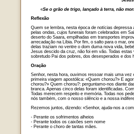
«
Se o grão de trigo, lançado à terra, não morr
Reflexão
Quem se lembra, nesta época de notícias depressa ar
pelas ondas, cujos funerais foram celebrados em Sale
deserto do Saara, empilhadas em transportes impro
arrecadação na Líbia. Por fim, o salto para o mar, 
delas traziam no ventre o dom duma nova vida, bebé
Jesus descido da cruz, não foi em vão. Todas estas 
sobretudo Pai dos pobres, dos desesperados e dos 
Oração
Senhor, nesta hora, ouvimos ressoar mais uma vez 
primeira viagem apostólica: «Quem chorou?» E agora
chorou?» Quem chorou?: perguntamo-nos diante daqu
branca. Apenas cinco delas foram identificadas. Co
Todas merecem respeito e memória. Todas nos pedem 
nós também, com o nosso silêncio e a nossa indifer
Rezemos juntos, dizendo: «Senhor, ajuda-nos a comp
- Perante os sofrimentos alheios
- Perante todos os caixões sem nome
- Perante o choro de tantas mães.