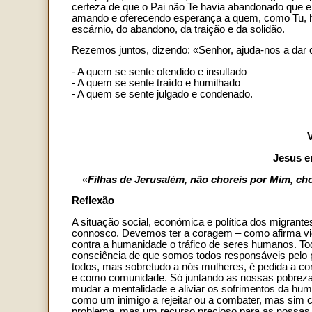
certeza de que o Pai não Te havia abandonado que en
amando e oferecendo esperança a quem, como Tu, h
escárnio, do abandono, da traição e da solidão.
Rezemos juntos, dizendo: «Senhor, ajuda-nos a dar 
- A quem se sente ofendido e insultado
- A quem se sente traído e humilhado
- A quem se sente julgado e condenado.
Jesus e
«
Filhas de Jerusalém, não choreis por Mim, ch
Reflexão
A situação social, económica e política dos migrant
connosco. Devemos ter a coragem – como afirma vi
contra a humanidade o tráfico de seres humanos. To
consciência de que somos todos responsáveis pelo 
todos, mas sobretudo a nós mulheres, é pedida a cor
e como comunidade. Só juntando as nossas pobrezas
mudar a mentalidade e aliviar os sofrimentos da huma
como um inimigo a rejeitar ou a combater, mas sim
problema, mas um recurso precioso para as nossas 