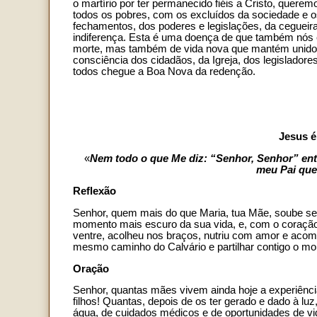
o martírio por ter permanecido fiéis a Cristo, quer
todos os pobres, com os excluídos da sociedade e os
fechamentos, dos poderes e legislações, da ceguei
indiferença. Esta é uma doença de que também nós c
morte, mas também de vida nova que mantém unidos nu
consciência dos cidadãos, da Igreja, dos legislador
todos chegue a Boa Nova da redenção.
Jesus é
«
Nem todo o que Me diz: “Senhor, Senhor” ent
meu Pai que
Reflexão
Senhor, quem mais do que Maria, tua Mãe, soube ser 
momento mais escuro da sua vida, e, com o coração 
ventre, acolheu nos braços, nutriu com amor e acomp
mesmo caminho do Calvário e partilhar contigo o mo
Oração
Senhor, quantas mães vivem ainda hoje a experiênci
filhos! Quantas, depois de os ter gerado e dado à lu
água, de cuidados médicos e de oportunidades de vi