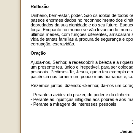
Reflexão
Dinheiro, bem-estar, poder. São os ídolos de todos
passos enormes dados no reconhecimento dos direito
depredados da sua dignidade e do seu futuro. Esque
força. Enquanto no mundo se vão levantando muros 
últimos meses, com funções diferentes, arriscaram a
vida de tantas famílias à procura de segurança e op
corrupção, escravidão.
Oração
Ajuda-nos, Senhor, a redescobrir a beleza e a riq
um presente teu, único e irrepetível, para ser coloca
pessoais. Pedimos-Te, Jesus, que o teu exemplo e o
paciência nos tornem um pouco mais humanos e, co
Rezemos juntos, dizendo: «Senhor, dá-nos um coraç
- Perante a avidez do prazer, do poder e do dinheiro
- Perante as injustiças infligidas aos pobres e aos ma
- Perante a miragem de interesses pessoais.
Jesus