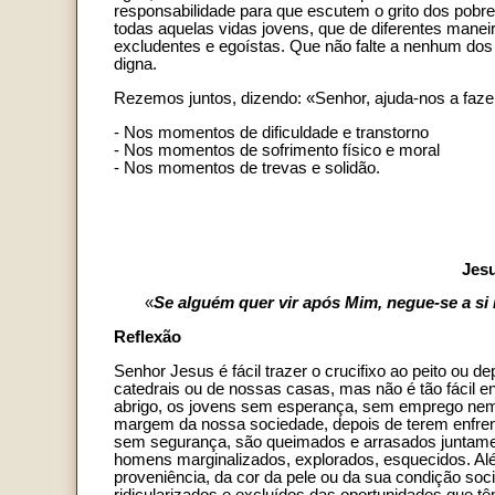
responsabilidade para que escutem o grito dos pobres
todas aquelas vidas jovens, que de diferentes manei
excludentes e egoístas. Que não falte a nenhum dos 
digna.
Rezemos juntos, dizendo: «Senhor, ajuda-nos a faze
- Nos momentos de dificuldade e transtorno
- Nos momentos de sofrimento físico e moral
- Nos momentos de trevas e solidão.
Jesu
«
Se alguém quer vir após Mim, negue-se a si
Reflexão
Senhor Jesus é fácil trazer o crucifixo ao peito ou
catedrais ou de nossas casas, mas não é tão fácil e
abrigo, os jovens sem esperança, sem emprego nem p
margem da nossa sociedade, depois de terem enfrent
sem segurança, são queimados e arrasados juntame
homens marginalizados, explorados, esquecidos. Alé
proveniência, da cor da pele ou da sua condição soc
ridicularizados e excluídos das oportunidades que t