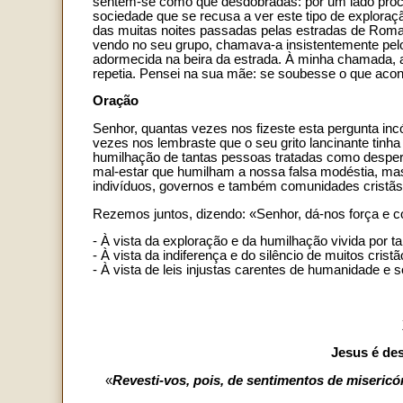
sentem-se como que desdobradas: por um lado procu
sociedade que se recusa a ver este tipo de exploraç
das muitas noites passadas pelas estradas de Roma
vendo no seu grupo, chamava-a insistentemente pel
adormecida na beira da estrada. À minha chamada, 
repetia. Pensei na sua mãe: se soubesse o que acont
Oração
Senhor, quantas vezes nos fizeste esta pergunta in
vezes nos lembraste que o seu grito lancinante tinha
humilhação de tantas pessoas tratadas como desper
mal-estar que humilham a nossa falsa modéstia, ma
indivíduos, governos e também comunidades cristãs
Rezemos juntos, dizendo: «Senhor, dá-nos força e 
- À vista da exploração e da humilhação vivida por t
- À vista da indiferença e do silêncio de muitos crist
- À vista de leis injustas carentes de humanidade e s
Jesus é de
«
Revesti-vos, pois, de sentimentos de misericó