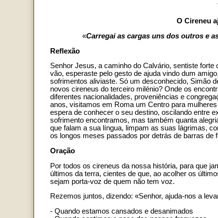
O Cireneu aj
«
Carregai as cargas uns dos outros e as
Reflexão
Senhor Jesus, a caminho do Calvário, sentiste forte
vão, esperaste pelo gesto de ajuda vindo dum amig
sofrimentos aliviaste. Só um desconhecido, Simão d
novos cireneus do terceiro milénio? Onde os encont
diferentes nacionalidades, proveniências e congreg
anos, visitamos em Roma um Centro para mulheres 
espera de conhecer o seu destino, oscilando entre 
sofrimento encontramos, mas também quanta alegria 
que falam a sua língua, limpam as suas lágrimas, 
os longos meses passados por detrás de barras de fe
Oração
Por todos os cireneus da nossa história, para que j
últimos da terra, cientes de que, ao acolher os últ
sejam porta-voz de quem não tem voz.
Rezemos juntos, dizendo: «Senhor, ajuda-nos a leva
- Quando estamos cansados e desanimados