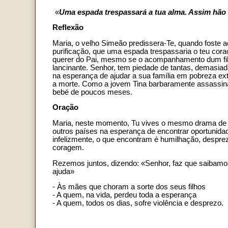
«
Uma espada trespassará a tua alma. Assim hão
Reflexão
Maria, o velho Simeão predissera-Te, quando foste a
purificação, que uma espada trespassaria o teu cor
querer do Pai, mesmo se o acompanhamento dum filho
lancinante. Senhor, tem piedade de tantas, demasiad
na esperança de ajudar a sua família em pobreza e
a morte. Como a jovem Tina barbaramente assassina
bebé de poucos meses.
Oração
Maria, neste momento, Tu vives o mesmo drama de t
outros países na esperança de encontrar oportunidad
infelizmente, o que encontram é humilhação, desprezo,
coragem.
Rezemos juntos, dizendo: «Senhor, faz que saibamos
ajuda»
- Às mães que choram a sorte dos seus filhos
- A quem, na vida, perdeu toda a esperança
- A quem, todos os dias, sofre violência e desprezo.