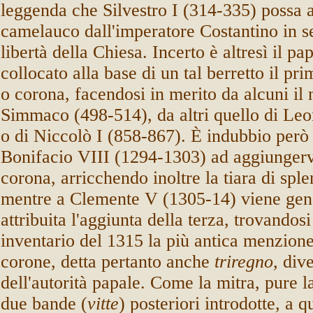
leggenda che Silvestro I (314-335) possa a
camelauco dall'imperatore Costantino in s
libertà della Chiesa. Incerto è altresì il p
collocato alla base di un tal berretto il pr
o corona, facendosi in merito da alcuni il
Simmaco (498-514), da altri quello di Leo
o di Niccolò I (858-867). È indubbio però 
Bonifacio VIII (1294-1303) ad aggiungerv
corona, arricchendo inoltre la tiara di sp
mentre a Clemente V (1305-14) viene gen
attribuita l'aggiunta della terza, trovandosi 
inventario del 1315 la più antica menzione 
corone, detta pertanto anche
triregno,
div
dell'autorità papale. Come la mitra, pure la
due bande (
vitte
) posteriori introdotte, a 