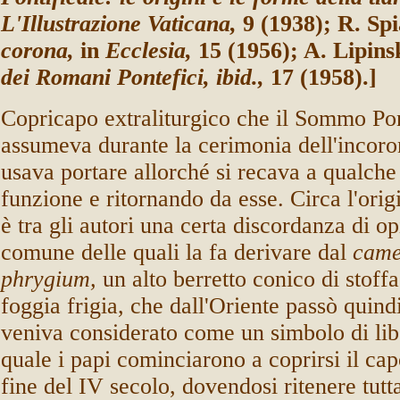
L'Illustrazione Vaticana,
9 (1938); R. Sp
corona,
in
Ecclesia,
15 (1956); A. Lipin
dei Romani Pontefici, ibid.,
17 (1958).]
Copricapo extraliturgico che il Sommo Po
assumeva durante la cerimonia dell'incor
usava portare allorché si recava a qualche
funzione e ritornando da esse. Circa l'origi
è tra gli autori una certa discordanza di op
comune delle quali la fa derivare dal
cam
phrygium,
un alto berretto conico di stoff
foggia frigia, che dall'Oriente passò quin
veniva considerato come un simbolo di libe
quale i papi cominciarono a coprirsi il cap
fine del IV secolo, dovendosi ritenere tutt