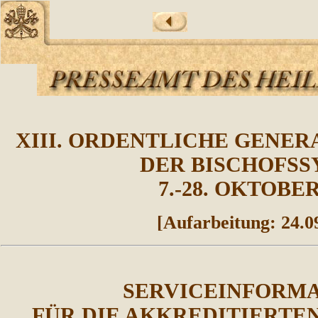
XII
I
. ORDENTLICHE GENE
DER BISCHOFS
7
.-2
8
. OKTOBER
[Aufarbeitung:
24
.0
SERVICEINFORM
FÜR DIE AKKREDITIERTE