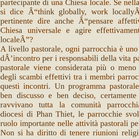
partecipante di una Chiesa locale. Se nell
si dice Â“think globally, work locally
pertinente dire anche Â“pensare affett
Chiesa universale e agire effettivamen
localeÂ”?
A livello pastorale, ogni parrocchia è uno
dÂ’incontro per i responsabili della vita 
pastorale viene considerata più o meno
degli scambi effettivi tra i membri parroc
questi incontri. Un programma pastorale
ben discusso e ben deciso, certamente 
ravvivano tutta la comunità parrocch
diocesi di Phan Thiet, le parrocchie sv
ruolo importante nelle attività pastorali pe
Non si ha diritto di tenere riunioni relig