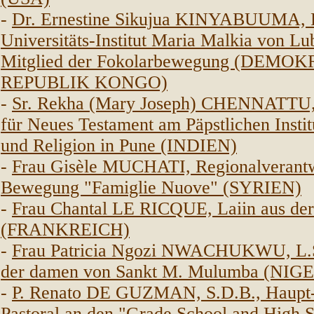
-
Dr. Ernestine Sikujua KINYABUUMA, P
Universitäts-Institut Maria Malkia von L
Mitglied der Fokolarbewegung (DEMO
REPUBLIK KONGO)
-
Sr. Rekha (Mary Joseph) CHENNATTU, 
für Neues Testament am Päpstlichen Instit
und Religion in Pune (INDIEN)
-
Frau Gisèle MUCHATI, Regionalverantw
Bewegung "Famiglie Nuove" (SYRIEN)
-
Frau Chantal LE RICQUE, Laiin aus der
(FRANKREICH)
-
Frau Patricia Ngozi NWACHUKWU, L.S.
der damen von Sankt M. Mulumba (NIG
-
P. Renato DE GUZMAN, S.D.B., Haupt-A
Pastoral an den "Grade School and High 