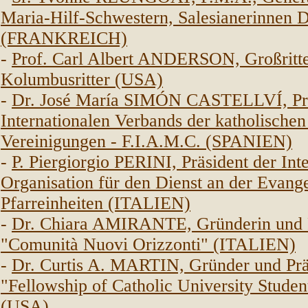
Maria-Hilf-Schwestern, Salesianerinnen 
(FRANKREICH)
-
Prof. Carl Albert ANDERSON, Großritte
Kolumbusritter (USA)
-
Dr. José María SIMÓN CASTELLVÍ, Prä
Internationalen Verbands der katholische
Vereinigungen - F.I.A.M.C. (SPANIEN)
-
P. Piergiorgio PERINI, Präsident der Int
Organisation für den Dienst an der Evange
Pfarreinheiten (ITALIEN)
-
Dr. Chiara AMIRANTE, Gründerin und P
"Comunità Nuovi Orizzonti" (ITALIEN)
-
Dr. Curtis A. MARTIN, Gründer und Prä
"Fellowship of Catholic University Stude
(USA)