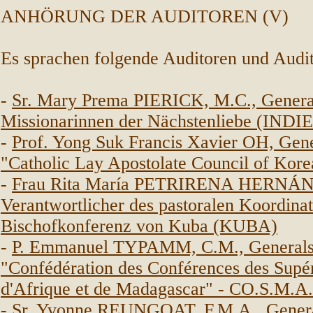
ANHÖRUNG DER AUDITOREN (V)
Es sprachen folgende Auditoren und Audit
-
Sr. Mary Prema PIERICK, M.C., Genera
Missionarinnen der Nächstenliebe (INDI
-
Prof. Yong Suk Francis Xavier OH, Gene
"Catholic Lay Apostolate Council of Ko
-
Frau Rita María PETRIRENA HERNÁ
Verantwortlicher des pastoralen Koordina
Bischofkonferenz von Kuba (KUBA)
-
P. Emmanuel TYPAMM, C.M., Generalse
"Confédération des Conférences des Supé
d'Afrique et de Madagascar" - CO.S.
-
Sr. Yvonne REUNGOAT, F.M.A., Genera