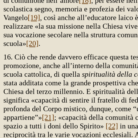
di comunione nell’amore
[18]
, per essere ne
scolastica segno, memoria e profezia dei valo
Vangelo
[19]
, così anche all’educatore laico è
realizzare «la sua missione nella Chiesa vive
sua vocazione secolare nella struttura comuni
scuola»
[20]
.
16. Ciò che rende davvero efficace questa te
promozione, anche all’interno della comunit
scuola cattolica, di quella
spiritualità della
stata additata come la grande prospettiva che
Chiesa del terzo millennio. E spiritualità de
significa «capacità di sentire il fratello di fe
profonda del Corpo mistico, dunque, come “
appartiene”»
[21]
; «capacità della comunità c
spazio a tutti i doni dello Spirito»
[22]
in una
reciprocità tra le varie vocazioni ecclesiali.