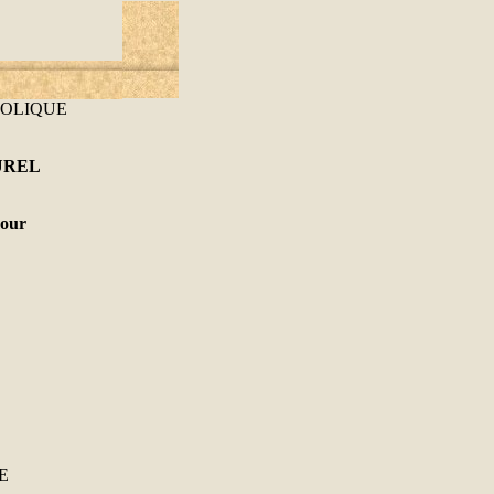
HOLIQUE
UREL
mour
E