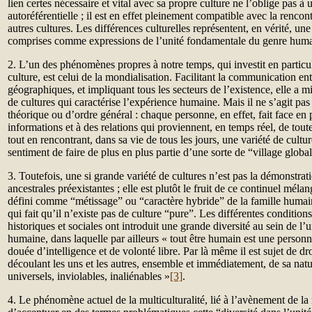
lien certes nécessaire et vital avec sa propre culture ne l’oblige pas à
autoréférentielle ; il est en effet pleinement compatible avec la rencon
autres cultures. Les différences culturelles représentent, en vérité, une
comprises comme expressions de l’unité fondamentale du genre huma
2. L’un des phénomènes propres à notre temps, qui investit en particu
culture, est celui de la mondialisation. Facilitant la communication entr
géographiques, et impliquant tous les secteurs de l’existence, elle a mi
de cultures qui caractérise l’expérience humaine. Mais il ne s’agit pa
théorique ou d’ordre général : chaque personne, en effet, fait face e
informations et à des relations qui proviennent, en temps réel, de tout
tout en rencontrant, dans sa vie de tous les jours, une variété de cultur
sentiment de faire de plus en plus partie d’une sorte de “village global
3. Toutefois, une si grande variété de cultures n’est pas la démonstrat
ancestrales préexistantes ; elle est plutôt le fruit de ce continuel méla
défini comme “métissage” ou “caractère hybride” de la famille humaine
qui fait qu’il n’existe pas de culture “pure”. Les différentes conditio
historiques et sociales ont introduit une grande diversité au sein de
humaine, dans laquelle par ailleurs « tout être humain est une personn
douée d’intelligence et de volonté libre. Par là même il est sujet de dro
découlant les uns et les autres, ensemble et immédiatement, de sa natur
universels, inviolables, inaliénables »
[3]
.
4. Le phénomène actuel de la multiculturalité, lié à l’avènement de la