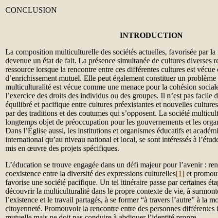
CONCLUSION
INTRODUCTION
La composition multiculturelle des sociétés actuelles, favorisée par la
devenue un état de fait. La présence simultanée de cultures diverses 
ressource lorsque la rencontre entre ces différentes cultures est véc
d’enrichissement mutuel. Elle peut également constituer un problème d
multiculturalité est vécue comme une menace pour la cohésion sociale,
l’exercice des droits des individus ou des groupes. Il n’est pas facile d
équilibré et pacifique entre cultures préexistantes et nouvelles culture
par des traditions et des coutumes qui s’opposent. La société multicult
longtemps objet de préoccupation pour les gouvernements et les organi
Dans l’Église aussi, les institutions et organismes éducatifs et académ
international qu’au niveau national et local, se sont intéressés à l’ét
mis en œuvre des projets spécifiques.
L’éducation se trouve engagée dans un défi majeur pour l’avenir : ren
coexistence entre la diversité des expressions culturelles
[1]
et promouv
favorise une société pacifique. Un tel itinéraire passe par certaines é
découvrir la multiculturalité dans le propre contexte de vie, à surmont
l’existence et le travail partagés, à se former “à travers l’autre” à la mo
citoyenneté. Promouvoir la rencontre entre des personnes différentes
mutuelle mais ne doit pas conduire à abdiquer l’identité propre.