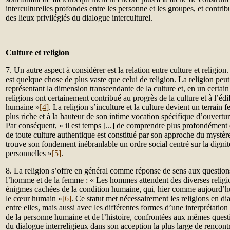
interculturelles profondes entre les personne et les groupes, et contrib
des lieux privilégiés du dialogue interculturel.
Culture et religion
7. Un autre aspect à considérer est la relation entre culture et religion
est quelque chose de plus vaste que celui de religion. La religion pe
représentant la dimension transcendante de la culture et, en un certai
religions ont certainement contribué au progrès de la culture et à l’édi
humaine »
[4]
. La religion s’inculture et la culture devient un terrain 
plus riche et à la hauteur de son intime vocation spécifique d’ouvertur
Par conséquent, « il est temps [...] de comprendre plus profondément 
de toute culture authentique est constitué par son approche du mystèr
trouve son fondement inébranlable un ordre social centré sur la dignité
personnelles »
[5]
.
8. La religion s’offre en général comme réponse de sens aux questio
l’homme et de la femme : « Les hommes attendent des diverses religi
énigmes cachées de la condition humaine, qui, hier comme aujourd’h
le cœur humain »
[6]
. Ce statut met nécessairement les religions en d
entre elles, mais aussi avec les différentes formes d’une interprétation
de la personne humaine et de l’histoire, confrontées aux mêmes quest
du dialogue interreligieux dans son acception la plus large de rencontr