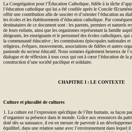
La Congrégation pour l’Éducation Catholique, fidèle à la tâche d’appr
l’éducation catholique qui lui a été confiée après le Concile Œcuméni
offrir une contribution afin de susciter et d’orienter l’éducation au dia
les écoles et les établissements d’éducation catholique. Par conséquen
destinataires de ce document sont : les parents, premiers et naturels r
de leurs enfants, ainsi que les organismes représentant la famille auprè
dirigeants, les enseignants et le personnel des écoles catholiques, qu
la communauté éducative ; les commissions épiscopales nationales et di
religieux, évêques, mouvements, associations de fidèles et autres org
pastorale du secteur éducatif. Nous sommes également heureux de l
dialogue et de réflexion à tous ceux qui ont à cœur l’éducation de la 
construction d’une société pacifique et solidaire.
CHAPITRE I : LE CONTEXTE
Culture et pluralité de cultures
1. La culture est l’expression spécifique de l’être humain, sa façon part
d’organiser sa présence dans le monde. Grâce aux ressources du patrim
doté dès sa naissance, il est en mesure de parvenir à un développement
équilibré, dans une relation saine avec l’environnement dans lequel il v