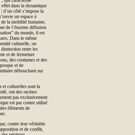
, qui caractérise
n effet dans la dynamique
 : d’un côté s’impose la
 s’ouvre un espace à
on de la mobilité humaine,
out de l’énorme diffusion
sation” du monde, il est
ultures. Dans le même
rmité culturelle, on
istinction entre les
me et de fermeture
itions, des coutumes et des
iproque et de
ntitaire débouchant sur
 et culturelles sont la
ité, ont des racines
ainement pas exclusivement
que est par contre utilisé
 des éléments de
que.
que, contre leur véritable
pposition et de conflit,
 des relations