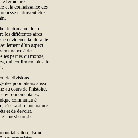
 une fermeture
tre et la connaissance des
 richesse et doivent être
in.
lier le domaine de la
e les différentes aires
s en évidence la pluralité
s seulement d’un aspect
n permanence à des
es les parties du monde,
es, qui confirment ainsi le
”.
ion de divisions
nge des populations aussi
 au cours de l’histoire,
ns environnementales,
 l’unique communauté
e, c’est-à-dire une nature
its et de devoirs,
e : aussi sont-ils
 mondialisation, risque