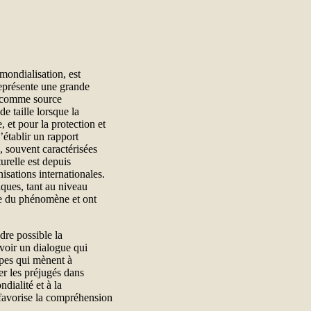
 mondialisation, est
représente une grande
ue comme source
e taille lorsque la
 et pour la protection et
’établir un rapport
s, souvent caractérisées
urelle est depuis
sations internationales.
iques, tant au niveau
ude du phénomène et ont
dre possible la
oir un dialogue qui
tapes qui mènent à
er les préjugés dans
ndialité et à la
 favorise la compréhension