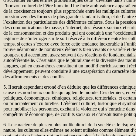
d’accentuer en des termes problématiques cette “diversité dans l’unité”
l’horizon culturel de l’être humain. Une forte ambivalence apparaît e
de la coexistence toujours plus rapprochée entre les multiples cultures
pression vers des formes de plus grande standardisation, et de l’autre
l’exaltation des particularités des différentes cultures. Sous la pressi
des communications de masse, d’internet, des réseaux sociaux et surt
de la consommation et des produits qui ont conduit à une “occidentali
légitime de s’interroger sur le sort réservé à la différence entre les c
temps, si certes s’exerce avec force cette tendance inexorable à l’unifo
trouve néanmoins de nombreux éléments bien vivants de variété et de d
groupes, qui accentuent assez souvent des réactions de fondamentalis
autoréférentielle. C’est ainsi que le pluralisme et la diversité des trad
langues, qui en eux-mêmes constituent un motif d’enrichissement réc
développement, peuvent conduire à une exaspération du caractère ide
des affrontements et des conflits.
5. Il serait cependant erroné d’en déduire que les différences ethniques
cause des nombreux conflits qui agitent le monde. Ces derniers, en vér
politiques, économiques, ethniques, religieuses, territoriales, et cert
ou principalement culturelles. L’élément culturel, historique et symboli
pour mobiliser les personnes, excitant la violence qui s’enracine dans
compétitivité économique, de conflits sociaux et d’absolutisme politi
6. Le caractère de plus en plus multiculturel de la société et le risque 
nature, les cultures elles-mêmes ne soient utilisées comme élément d’o
sont autant de facteurs qui incitent encore plus à la tâche de construire