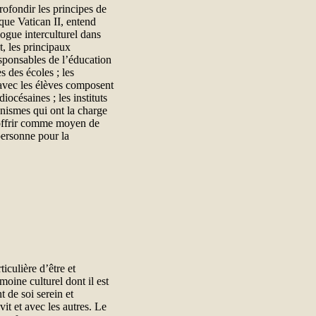
ofondir les principes de
que Vatican II, entend
logue interculturel dans
t, les principaux
esponsables de l’éducation
s des écoles ; les
i avec les élèves composent
océsaines ; les instituts
anismes qui ont la charge
’offrir comme moyen de
personne pour la
iculière d’être et
oine culturel dont il est
 de soi serein et
it et avec les autres. Le