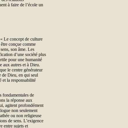
uent à faire de l’école un
. « Le concept de culture
ut être conçue comme
n sens, son âme. Les
fication d’une société plus
fertile pour une humanité
e aux autres et à Dieu.
que le centre générateur
e de Dieu, en qui seul
 et la responsabilité
ns fondamentales de
ons la réponse aux
ui, agitent profondément
ialogue non seulement
 athée ou non religieuse
ions de sens. L’exigence
e entre sujets et