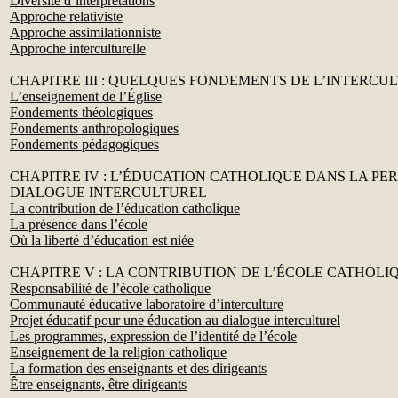
Diversité d’interprétations
Approche relativiste
Approche assimilationniste
Approche interculturelle
CHAPITRE III : QUELQUES FONDEMENTS DE L’INTERCU
L’enseignement de l’Église
Fondements théologiques
Fondements anthropologiques
Fondements pédagogiques
CHAPITRE IV : L’ÉDUCATION CATHOLIQUE DANS LA PE
DIALOGUE INTERCULTUREL
La contribution de l’éducation catholique
La présence dans l’école
Où la liberté d’éducation est niée
CHAPITRE V : LA CONTRIBUTION DE L’ÉCOLE CATHOLI
Responsabilité de l’école catholique
Communauté éducative laboratoire d’interculture
Projet éducatif pour une éducation au dialogue interculturel
Les programmes, expression de l’identité de l’école
Enseignement de la religion catholique
La formation des enseignants et des dirigeants
Être enseignants, être dirigeants