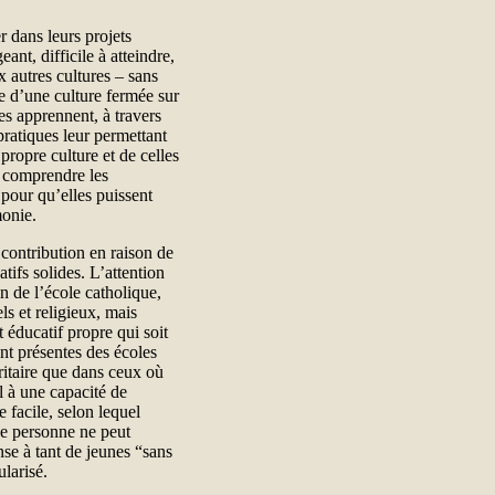
r dans leurs projets
ant, difficile à atteindre,
x autres cultures – sans
que d’une culture fermée sur
es apprennent, à travers
pratiques leur permettant
propre culture et de celles
à comprendre les
 pour qu’elles puissent
monie.
 contribution en raison de
atifs solides. L’attention
on de l’école catholique,
ls et religieux, mais
t éducatif propre qui soit
ont présentes des écoles
ritaire que dans ceux où
l à une capacité de
 facile, selon lequel
que personne ne peut
nse à tant de jeunes “sans
ularisé.