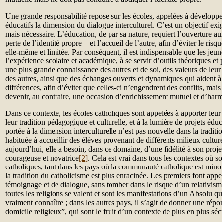
Une grande responsabilité repose sur les écoles, appelées à développe
éducatifs la dimension du dialogue interculturel. C’est un objectif exige
mais nécessaire. L’éducation, de par sa nature, requiert l’ouverture au
perte de l’identité propre – et l’accueil de l’autre, afin d’éviter le ris
elle-même et limitée. Par conséquent, il est indispensable que les jeun
l’expérience scolaire et académique, à se servir d’outils théoriques et 
une plus grande connaissance des autres et de soi, des valeurs de leur 
des autres, ainsi que des échanges ouverts et dynamiques qui aident 
différences, afin d’éviter que celles-ci n’engendrent des conflits, mais
devenir, au contraire, une occasion d’enrichissement mutuel et d’har
Dans ce contexte, les écoles catholiques sont appelées à apporter leur
leur tradition pédagogique et culturelle, et à la lumière de projets éduc
portée à la dimension interculturelle n’est pas nouvelle dans la traditi
habituée à accueillir des élèves provenant de différents milieux culture
aujourd’hui, elle a besoin, dans ce domaine, d’une fidélité à son proje
courageuse et novatrice
[2]
. Cela est vrai dans tous les contextes où s
catholiques, tant dans les pays où la communauté catholique est mino
la tradition du catholicisme est plus enracinée. Les premiers font appe
témoignage et de dialogue, sans tomber dans le risque d’un relativisme
toutes les religions se valent et sont les manifestations d’un Absolu 
vraiment connaître ; dans les autres pays, il s’agit de donner une répo
domicile religieux”, qui sont le fruit d’un contexte de plus en plus séc