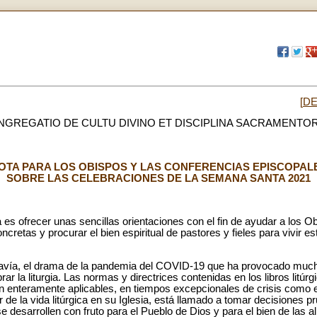
[
D
NGREGATIO DE CULTU DIVINO ET DISCIPLINA SACRAMENTO
OTA PARA LOS OBISPOS Y LAS CONFERENCIAS EPISCOPAL
SOBRE LAS CELEBRACIONES DE LA SEMANA SANTA 2021
 es ofrecer unas sencillas orientaciones con el fin de ayudar a los O
oncretas y procurar el bien espiritual de pastores y fieles para vivir
avía, el drama de la pandemia del COVID-19 que ha provocado much
rar la liturgia. Las normas y directrices contenidas en los libros litú
 enteramente aplicables, en tiempos excepcionales de crisis como es
e la vida litúrgica en su Iglesia, está llamado a tomar decisiones p
se desarrollen con fruto para el Pueblo de Dios y para el bien de las 