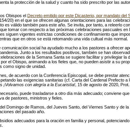
enta la protección de la salud y cuanto ha sido prescrito por las aut
los Obispos el
Decreto emitido por este Dicasterio, por mandato del 
 154/20) en el que se ofrecen algunas orientaciones para las celebra
o es válido también para este año. Se invita, por tanto, a releerlo co
que tomar con respecto a las próximas celebraciones pascuales en la
s siguen vigentes estrictas condiciones de confinamiento que imposib
 mientras que en otros se está retomando una vida cultual más normal.
e comunicación social ha ayudado mucho a los pastores a ofrecer ap
pandemia. Junto a los resultados positivos, también se han observa
elebraciones de la Semana Santa se sugiere facilitar y privilegiar la 
por el Obispo, animando a los fieles que, no pueden asistir a su propia
s como signo de unidad.
ones, de acuerdo con la Conferencia Episcopal, se debe prestar ate
spetando las exigencias sanitarias (cf. Carta del Cardenal Prefecto a 
es
¡Volvamos con alegría a la Eucaristía!
, 15 de agosto de 2020, Prot.
 necesario, puede trasladarse a otro día más adecuado; conviene que 
va de pastores, ministros y fieles.
 del Domingo de Ramos, del Jueves Santo, del Viernes Santo y de la V
aciones del pasado año.
bsidios adecuados para la oración en familia y personal, potenciand
s
.