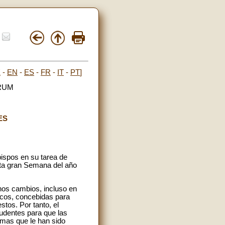
E
-
EN
-
ES
-
FR
-
IT
-
PT
]
RUM
ES
bispos en su tarea de
 esta gran Semana del año
os cambios, incluso en
rgicos, concebidas para
tos. Por tanto, el
rudentes para que las
almas que le han sido