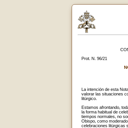
CO
Prot. N. 96/21
N
La intención de esta Nota
valorar las situaciones c
litúrgico.
Estamos afrontando, tod
la forma habitual de celeb
tiempos normales, no son
Obispo, como moderador d
celebraciones litúrgicas 