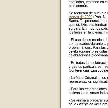
confiadas, teniendo en cu
bien común.
Se recuerda de nuevo a 
marzo de 2020
(Prot. N.
Santa. Tal pronunciamient
que los Obispos tendrán 
su país. En muchos paíse
los fieles en la iglesia,
- El uso de los medios d
comunidades durante la 
problemáticos. Para las c
celebraciones presididas 
celebraciones diocesana
- En todas las celebraci
y gestos particulares, re
Conferencias Episcopal
- La Misa Crismal, si es
representación significati
- Para las celebraciones
aplican las mismas indic
- Se anima a preparar su
de la
Liturgia de las Hora