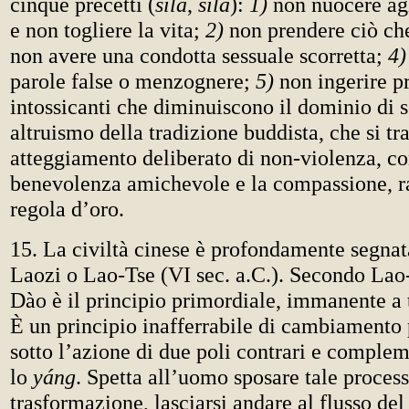
cinque precetti (
śīla
,
s
īla
):
1)
non nuocere agl
e non togliere la vita;
2)
non prendere ciò ch
non avere una condotta sessuale scorretta;
4)
parole false o menzognere;
5)
non ingerire pr
intossicanti che diminuiscono il dominio di s
altruismo della tradizione buddista, che si tr
atteggiamento deliberato di non-violenza, co
benevolenza amichevole e la compassione, r
regola d’oro.
15. La civiltà cinese è profondamente segnat
Laozi o Lao-Tse (VI sec. a.C.). Secondo Lao-
Dào è il principio primordiale, immanente a t
È un principio inafferrabile di cambiament
sotto l’azione di due poli contrari e complem
lo
yáng
. Spetta all’uomo sposare tale process
trasformazione, lasciarsi andare al flusso de