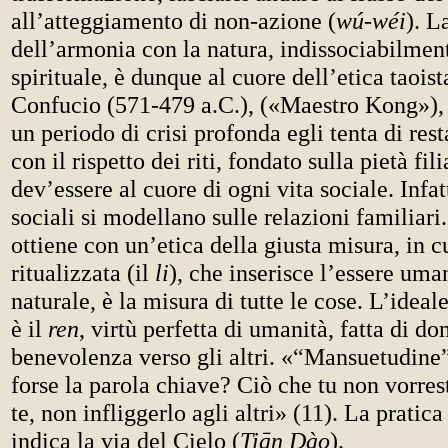
all’atteggiamento di non-azione (
wú-wéi
). L
dell’armonia con la natura, indissociabilmen
spirituale, è dunque al cuore dell’etica taois
Confucio (571-479 a.C.), («Maestro Kong»), 
un periodo di crisi profonda egli tenta di res
con il rispetto dei riti, fondato sulla pietà fil
dev’essere al cuore di ogni vita sociale. Infat
sociali si modellano sulle relazioni familiari
ottiene con un’etica della giusta misura, in c
ritualizzata (il
li
), che inserisce l’essere uma
naturale, è la misura di tutte le cose. L’idea
è il
ren
, virtù perfetta di umanità, fatta di do
benevolenza verso gli altri. «“Mansuetudine”
forse la parola chiave? Ciò che tu non vorrest
te, non infliggerlo agli altri» (11). La pratic
indica la via del Cielo (
Tiān Dào
).