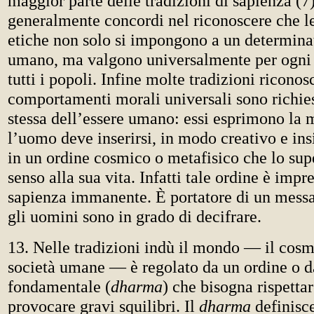
maggior parte delle tradizioni di sapienza (7)
generalmente concordi nel riconoscere che le
etiche non solo si impongono a un determin
umano, ma valgono universalmente per ogni 
tutti i popoli. Infine molte tradizioni ricono
comportamenti morali universali sono richies
stessa dell’essere umano: essi esprimono la 
l’uomo deve inserirsi, in modo creativo e i
in un ordine cosmico o metafisico che lo sup
senso alla sua vita. Infatti tale ordine è imp
sapienza immanente. È portatore di un mess
gli uomini sono in grado di decifrare.
13. Nelle tradizioni indù il mondo — il cos
società umane — è regolato da un ordine o d
fondamentale (
dharma
) che bisogna rispetta
provocare gravi squilibri. Il
dharma
definisce