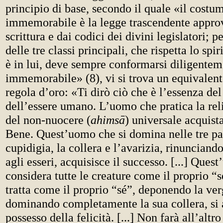
principio di base, secondo il quale «il costu
immemorabile è la legge trascendente approv
scrittura e dai codici dei divini legislatori;
delle tre classi principali, che rispetta lo sp
è in lui, deve sempre conformarsi diligente
immemorabile» (8), vi si trova un equivalent
regola d’oro: «Ti dirò ciò che è l’essenza de
dell’essere umano. L’uomo che pratica la rel
del non-nuocere (
ahimsā
) universale acquist
Bene. Quest’uomo che si domina nelle tre pas
cupidigia, la collera e l’avarizia, rinunciand
agli esseri, acquisisce il successo. [...] Que
considera tutte le creature come il proprio “se
tratta come il proprio “sé”, deponendo la ver
dominando completamente la sua collera, si a
possesso della felicità. [...] Non farà all’altro