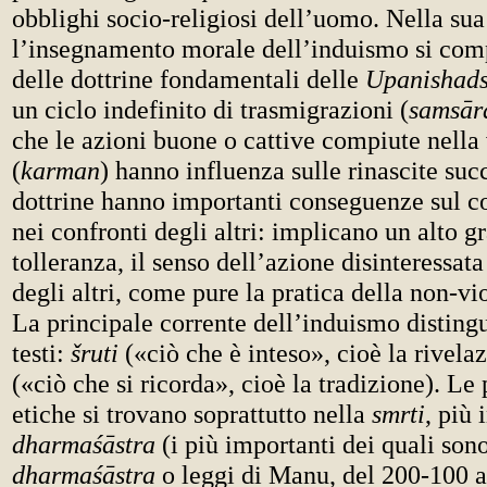
obblighi socio-religiosi dell’uomo. Nella sua 
l’insegnamento morale dell’induismo si com
delle dottrine fondamentali delle
Upanishad
un ciclo indefinito di trasmigrazioni (
samsār
che le azioni buone o cattive compiute nella 
(
karman
) hanno influenza sulle rinascite suc
dottrine hanno importanti conseguenze sul 
nei confronti degli altri: implicano un alto g
tolleranza, il senso dell’azione disinteressata
degli altri, come pure la pratica della non-vi
La principale corrente dell’induismo disting
testi:
šruti
(«ciò che è inteso», cioè la rivela
(«ciò che si ricorda», cioè la tradizione). Le 
etiche si trovano soprattutto nella
smrti
, più 
dharma
śāstra
(i più importanti dei quali son
dharma
śāstra
o leggi di Manu, del 200-100 a.