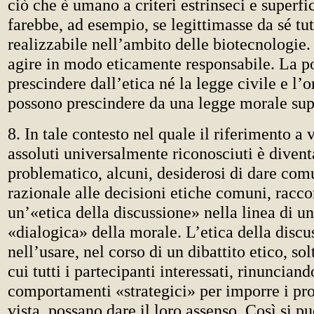
ciò che è umano a criteri estrinseci e superfi
farebbe, ad esempio, se legittimasse da sé tut
realizzabile nell’ambito delle biotecnologi
agire in modo eticamente responsabile. La p
prescindere dall’etica né la legge civile e l’
possono prescindere da una legge morale sup
8. In tale contesto nel quale il riferimento a 
assoluti universalmente riconosciuti è divent
problematico, alcuni, desiderosi di dare co
razionale alle decisioni etiche comuni, rac
un’«etica della discussione» nella linea di 
«dialogica» della morale. L’etica della discu
nell’usare, nel corso di un dibattito etico, so
cui tutti i partecipanti interessati, rinunciand
comportamenti «strategici» per imporre i pro
vista, possano dare il loro assenso. Così si p