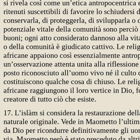
si rivela così come un’etica antropocentrica e 
ritenuti suscettibili di favorire lo schiudersi d
conservarla, di proteggerla, di svilupparla o d
potenziale vitale della comunità sono perciò
buoni; ogni atto considerato dannoso alla vit
o della comunità è giudicato cattivo. Le relig
africane appaiono così essenzialmente antro
un’osservazione attenta unita alla riflessione
posto riconosciuto all’uomo vivo né il culto 
costituiscono qualche cosa di chiuso. Le relig
africane raggiungono il loro vertice in Dio, f
creatore di tutto ciò che esiste.
17. L’islàm si considera la restaurazione dell
naturale originale. Vede in Maometto l’ultim
da Dio per ricondurre definitivamente gli uom
via. Maometto però è stato preceduto da altr