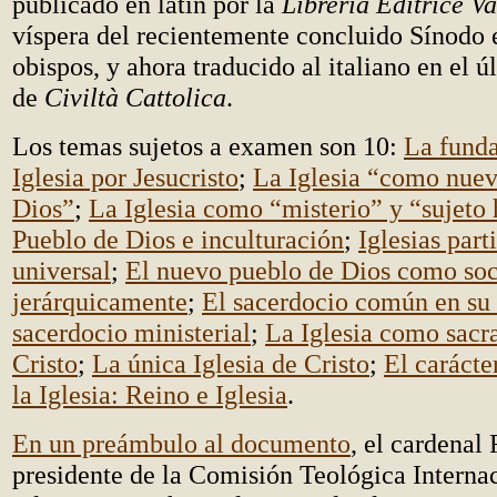
publicado en latín por la
Libreria Editrice V
víspera del recientemente concluido Sínodo 
obispos, y ahora traducido al italiano en el ú
de
Civiltà Cattolica
.
Los temas sujetos a examen son 10:
La funda
Iglesia por Jesucristo
;
La Iglesia “como nuev
Dios”
;
La Iglesia como “misterio” y “sujeto 
Pueblo de Dios e inculturación
;
Iglesias part
universal
;
El nuevo pueblo de Dios como so
jerárquicamente
;
El sacerdocio común en su 
sacerdocio ministerial
;
La Iglesia como sacr
Cristo
;
La única Iglesia de Cristo
;
El carácte
la Iglesia: Reino e Iglesia
.
En un preámbulo al documento
, el cardenal 
presidente de la Comisión Teológica Interna